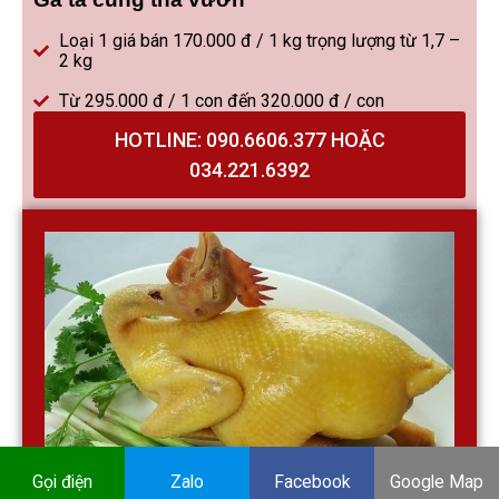
Loại 1 giá bán 170.000 đ / 1 kg trọng lượng từ 1,7 –
2 kg
Từ 295.000 đ / 1 con đến 320.000 đ / con
HOTLINE: 090.6606.377 HOẶC
034.221.6392
Gọi điện
Zalo
Facebook
Google Map