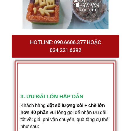
HOTLINE: 090.6606.377 HOẶC
034.221.6392
3. ƯU ĐÃI LỚN HẤP DẪN
Khách hàng
đặt số lượng xôi + chè lớn
hơn 40 phần
vui lòng gọi để nhận ưu đãi
tốt về: giá, phí vận chuyển, quà tặng cụ thể
như sau: