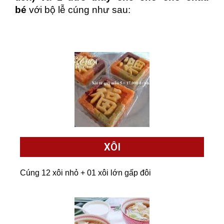
bé
với bộ lễ cúng như sau:
XÔI
Cúng 12 xôi nhỏ + 01 xôi lớn gấp đôi