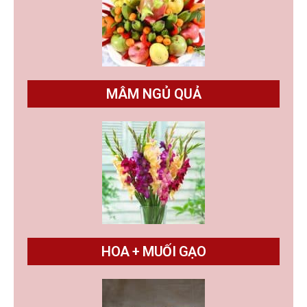
MÂM NGỦ QUẢ
HOA + MUỐI GẠO