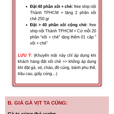
Đặt 40 phần xôi + chè:
free ship nội
Thành TPHCM + tặng 2 phần xôi
chè 250 gr
Đặt > 40 phần xôi cộng chè:
free
ship
nội Thành TPHCM +
Cứ mỗi 20
phần “xôi + chè” tặng thêm 01 cặp ”
xôi + chè”
LƯU Ý:
(Khuyến mãi này chỉ áp dụng khi
khách hàng đặt xôi chè => không áp dụng
khi đặt gà, vịt, cháo, đồ cúng, bánh phu thê,
trầu cau, giấy cúng…)
B. GIÁ GÀ VỊT TA CÚNG:
Gà ta cúng thả vườn