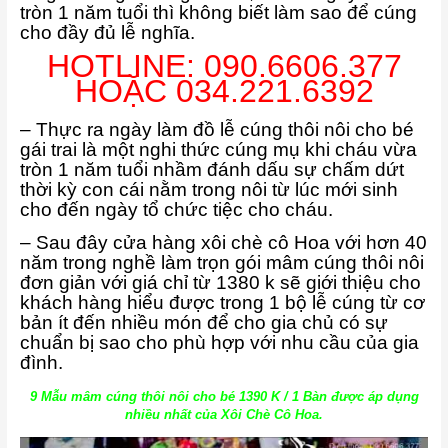
tròn 1 năm tuổi thì không biết làm sao để cúng
cho đầy đủ lễ nghĩa.
HOTLINE: 090.6606.377
HOẶC 034.221.6392
– Thực ra ngày làm đồ lễ cúng thôi nôi cho bé
gái trai là một nghi thức cúng mụ khi cháu vừa
tròn 1 năm tuổi nhầm đánh dấu sự chấm dứt
thời kỳ con cái nằm trong nôi từ lúc mới sinh
cho đến ngày tổ chức tiệc cho cháu.
– Sau đây cửa hàng xôi chè cô Hoa với hơn 40
năm trong nghề làm trọn gói mâm cúng thôi nôi
đơn giản với giá chỉ từ 1380 k sẽ giới thiệu cho
khách hàng hiểu được trong 1 bộ lễ cúng từ cơ
bản ít đến nhiều món để cho gia chủ có sự
chuẩn bị sao cho phù hợp với nhu cầu của gia
đình.
9 Mẫu mâm cúng thôi nôi cho bé 1390 K / 1 Bàn được áp dụng
nhiều nhất của Xôi Chè Cô Hoa.