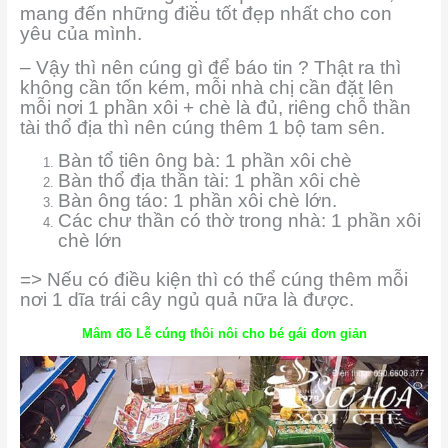
mang đến những điều tốt đẹp nhất cho con
yêu của mình.
– Vậy thì nên cúng gì để báo tin ? Thật ra thì
không cần tốn kém, mỗi nhà chị cần đặt lên
mỗi nơi 1 phần xôi + chè là đủ, riêng chỗ thần
tài thổ địa thì nên cúng thêm 1 bộ tam sên.
Bàn tổ tiên ông bà: 1 phần xôi chè
Bàn thổ địa thần tài: 1 phần xôi chè
Bàn ông táo: 1 phần xôi chè lớn.
Các chư thần có thờ trong nhà: 1 phần xôi
chè lớn
=> Nếu có điều kiện thì có thể cúng thêm mỗi
nơi 1 dĩa trái cây ngủ quả nữa là được.
Mâm đồ Lễ cúng thôi nôi cho bé gái đơn giản