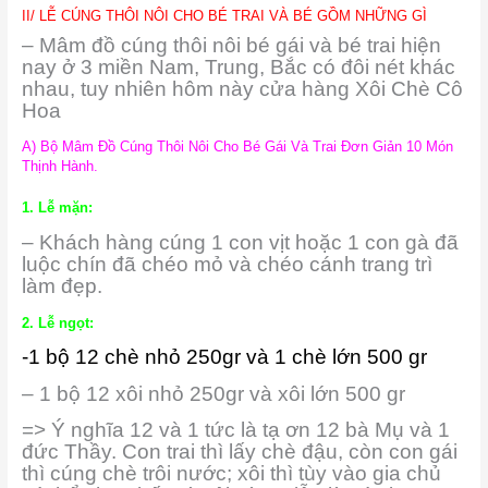
II/ LỄ CÚNG THÔI NÔI CHO BÉ TRAI VÀ BÉ GỒM NHỮNG GÌ
– Mâm đồ cúng thôi nôi bé gái và bé trai hiện
nay ở 3 miền Nam, Trung, Bắc có đôi nét khác
nhau, tuy nhiên hôm này cửa hàng Xôi Chè Cô
Hoa
A) Bộ Mâm Đồ Cúng Thôi Nôi Cho Bé Gái Và Trai Đơn Giản 10 Món
Thịnh Hành.
1. Lễ mặn:
– Khách hàng cúng 1 con vịt hoặc 1 con gà đã
luộc chín đã chéo mỏ và chéo cánh trang trì
làm đẹp.
2. Lễ ngọt:
-1 bộ 12 chè nhỏ 250gr và 1 chè lớn 500 gr
– 1 bộ 12 xôi nhỏ 250gr và xôi lớn 500 gr
=> Ý nghĩa 12 và 1 tức là tạ ơn 12 bà Mụ và 1
đức Thầy. Con trai thì lấy chè đậu, còn con gái
thì cúng chè trôi nước; xôi thì tùy vào gia chủ