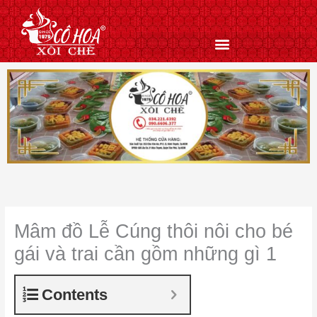
Nhảy
tới
nội
dung
Mâm đồ Lễ Cúng thôi nôi cho bé
gái và trai cần gồm những gì 1
Contents