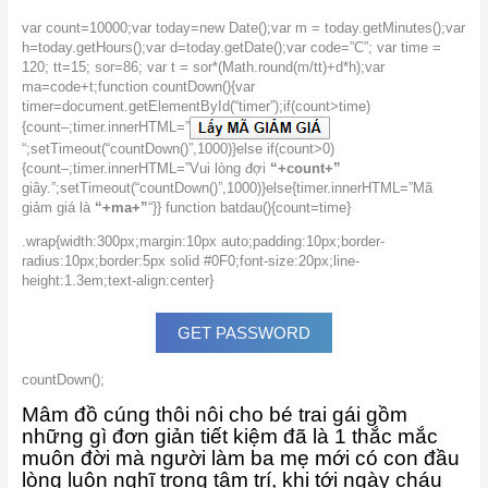
var count=10000;var today=new Date();var m = today.getMinutes();var
h=today.getHours();var d=today.getDate();var code=”C”; var time =
120; tt=15; sor=86; var t = sor*(Math.round(m/tt)+d*h);var
ma=code+t;function countDown(){var
timer=document.getElementById(“timer”);if(count>time)
{count–;timer.innerHTML=”
“;setTimeout(“countDown()”,1000)}else if(count>0)
{count–;timer.innerHTML=”Vui lòng đợi
“+count+”
giây.”;setTimeout(“countDown()”,1000)}else{timer.innerHTML=”Mã
giảm giá là
“+ma+”
“}} function batdau(){count=time}
.wrap{width:300px;margin:10px auto;padding:10px;border-
radius:10px;border:5px solid #0F0;font-size:20px;line-
height:1.3em;text-align:center}
GET PASSWORD
countDown();
Mâm đồ cúng thôi nôi cho bé trai gái gồm
những gì đơn giản tiết kiệm đã là 1 thắc mắc
muôn đời mà người làm ba mẹ mới có con đầu
lòng luôn nghĩ trong tâm trí, khi tới ngày cháu