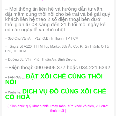
– Mọi thông tin liên hệ và hướng dẫn tư vấn,
đặt mâm cúng thôi nôi cho bé trai và bé gái quý
khách liên hệ theo 2 số điện thoại bên dưới
thời gian từ 08 sáng đến 21 h tối mỗi ngày kể
cả các ngày lễ và chủ nhật.
– 353 Chu Văn An, P12, Q.Bình Thạnh, TP HCM.
– Tầng 2 Lô A120, TTTM Top Market 685 Âu Cơ, P.Tân Thành, Q.Tân
Phú, TP HCM.
– Đường 38, Vĩnh Phú, Thuận An, Bình Dương.
– Điện thoại: 090.6606.377 hoặc 034.221.6392
ĐẶT XÔI CHÈ CÚNG THÔI
– FANPAGE:
NÔI
DỊCH VỤ ĐỒ CÚNG XÔI CHÈ
– Website:
CÔ HOA
( Kính chúc quý khách nhiều may mắn, sức khỏe vô biên, vui cười
thoải mái )