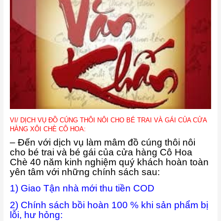
VI/ DỊCH VỤ ĐỒ CÚNG THÔI NÔI CHO BÉ TRAI VÀ GÁI CỦA CỬA
HÀNG XÔI CHÈ CÔ HOA:
– Đến với dịch vụ làm mâm đồ cúng thôi nôi
cho bé trai và bé gái của cửa hàng Cô Hoa
Chè 40 năm kinh nghiệm quý khách hoàn toàn
yên tâm với những chính sách sau:
1) Giao Tận nhà mới thu tiền COD
2) Chính sách bồi hoàn 100 % khi sản phẩm bị
lỗi, hư hỏng: