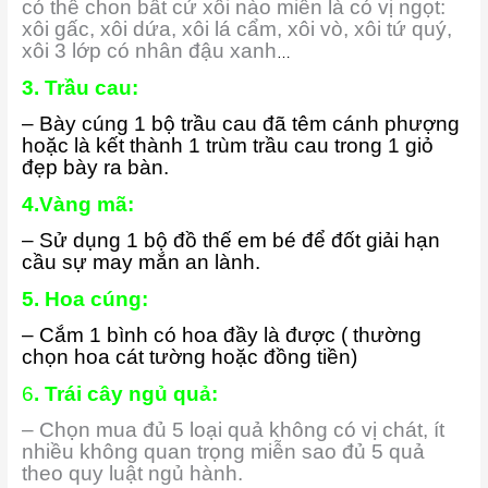
có thể chon bất cứ xôi nào miễn là có vị ngọt:
xôi gấc, xôi dứa, xôi lá cẩm, xôi vò, xôi tứ quý,
xôi 3 lớp có nhân đậu xanh
…
3. Trầu cau:
– Bày cúng 1 bộ trầu cau đã têm cánh phượng
hoặc là kết thành 1 trùm trầu cau trong 1 giỏ
đẹp bày ra bàn.
4.Vàng mã:
– Sử dụng 1 bộ đồ thế em bé để đốt giải hạn
cầu sự may mắn an lành.
5. Hoa cúng:
– Cắm 1 bình có hoa đầy là được ( thường
chọn hoa cát tường hoặc đồng tiền)
6
. Trái cây ngủ quả:
– Chọn mua đủ 5 loại quả không có vị chát, ít
nhiều không quan trọng miễn sao đủ 5 quả
theo quy luật ngủ hành.