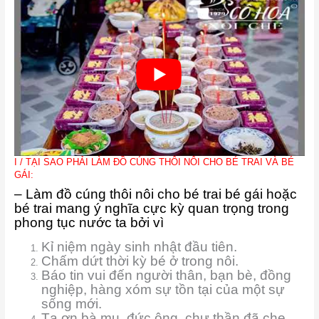
I / TẠI SAO PHẢI LÀM ĐỒ CÚNG THÔI NÔI CHO BÉ TRAI VÀ BÉ
GÁI:
– Làm đồ cúng thôi nôi cho bé trai bé gái hoặc
bé trai mang ý nghĩa cực kỳ quan trọng trong
phong tục nước ta bởi vì
Kỉ niệm ngày sinh nhật đầu tiên.
Chấm dứt thời kỳ bé ở trong nôi.
Báo tin vui đến người thân, bạn bè, đồng
nghiệp, hàng xóm sự tồn tại của một sự
sống mới.
Tạ ơn bà mụ, đức ông, chư thần đã che