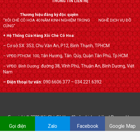
THÔNG TIN LIÊN HỆ
e
t
g
b
t
l
Thương hiệu đăng ký độc quyền
o
e
e
“XÔI CHÈ CÔ HOA 40 NĂM KINH NGHIỆM TRONG NGHỀ DỊCH VỤ ĐỒ
o
r
-
CÚNG”
k
p
+ Hệ Thống Cửa Hàng Xôi Chè Cô Hoa:
l
– Cơ sở SX: 353, Chu Văn An, P12, Bình Thạnh, TPHCM
u
ân Hương, Tân Qúy,
Quận Tân Phú, Tp.HCM
– VPĐD PTHCM: 100, T
s
đường 38, Vĩnh Phú, Thuận An, Bình Dương, Việt
– VPĐD Bình Dương:
Nam
– Điện thoại tư vấn:
090.6606.377 – 034.221.6392
Copyright © 2026
Xôi Chè Cô Hoa 40 năm kinh nghiệm
| Powered by
xoichecohoa.com
Gọi điện
Zalo
Facebook
Google Map