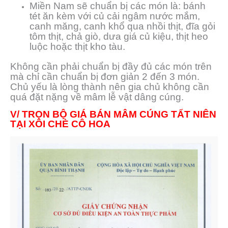
Miền Nam sẽ chuẩn bị các món là: bánh
tét ăn kèm với củ cải ngâm nước mắm,
canh măng, canh khổ qua nhồi thịt, đĩa gỏi
tôm thịt, chả giò, dưa giá củ kiệu, thịt heo
luộc hoặc thịt kho tàu.
Không cần phải chuẩn bị đầy đủ các món trên
mà chỉ cần chuẩn bị đơn giản 2 đến 3 món.
Chủ yếu là lòng thành nên gia chủ không cần
quá đặt nặng về mâm lễ vật dâng cúng.
V/ TRỌN BỘ GIÁ BÁN MÂM CÚNG TẤT NIÊN
TẠI XÔI CHÈ CÔ HOA