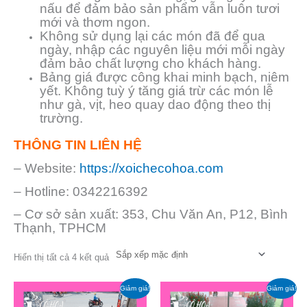
nấu để đảm bảo sản phẩm vẫn luôn tươi
mới và thơm ngon.
Không sử dụng lại các món đã để qua
ngày, nhập các nguyên liệu mới mỗi ngày
đảm bảo chất lượng cho khách hàng.
Bảng giá được công khai minh bạch, niêm
yết. Không tuỳ ý tăng giá trừ các món lễ
như gà, vịt, heo quay dao động theo thị
trường.
THÔNG TIN LIÊN HỆ
– Website:
https://xoichecohoa.com
– Hotline: 0342216392
– Cơ sở sản xuất: 353, Chu Văn An, P12, Bình
Thạnh, TPHCM
Hiển thị tất cả 4 kết quả
Giá
Giá
Giá
Giá
Giảm giá!
Giảm giá!
gốc
hiện
gốc
hiện
là:
tại
là:
tại