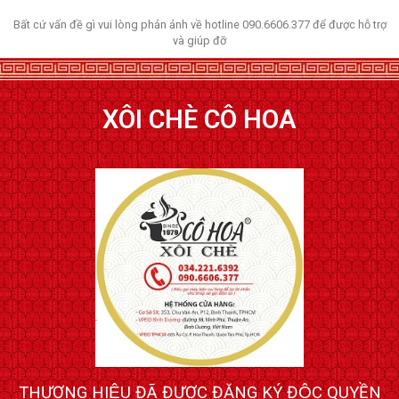
Bất cứ vấn đề gì vui lòng phản ảnh về hotline 090.6606.377 để được hỗ trợ
và giúp đỡ
XÔI CHÈ CÔ HOA
THƯƠNG HIỆU ĐÃ ĐƯỢC ĐĂNG KÝ ĐỘC QUYỀN