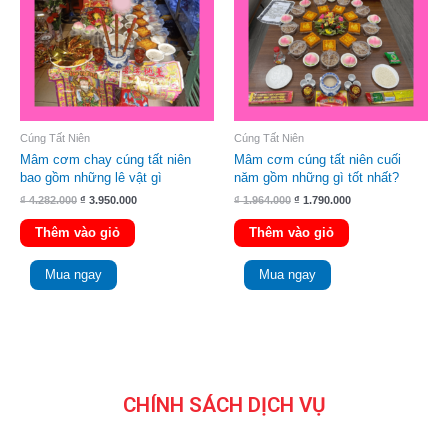
Cúng Tất Niên
Cúng Tất Niên
Mâm cơm chay cúng tất niên
Mâm cơm cúng tất niên cuối
bao gồm những lê vật gì
năm gồm những gì tốt nhất?
₫
4.282.000
₫
3.950.000
₫
1.964.000
₫
1.790.000
Thêm vào giỏ
Thêm vào giỏ
Mua ngay
Mua ngay
CHÍNH SÁCH DỊCH VỤ