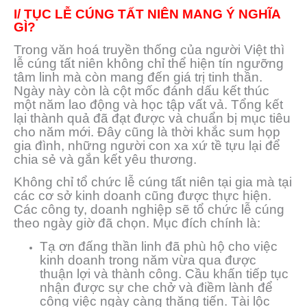
I/ TỤC LỄ CÚNG TẤT NIÊN MANG Ý NGHĨA
GÌ?
Trong văn hoá truyền thống của người Việt thì
lễ cúng tất niên không chỉ thể hiện tín ngưỡng
tâm linh mà còn mang đến giá trị tinh thần.
Ngày này còn là cột mốc đánh dấu kết thúc
một năm lao động và học tập vất vả. Tổng kết
lại thành quả đã đạt được và chuẩn bị mục tiêu
cho năm mới. Đây cũng là thời khắc sum họp
gia đình, những người con xa xứ tề tựu lại để
chia sẻ và gắn kết yêu thương.
Không chỉ tổ chức lễ cúng tất niên tại gia mà tại
các cơ sở kinh doanh cũng được thực hiện.
Các công ty, doanh nghiệp sẽ tổ chức lễ cúng
theo ngày giờ đã chọn. Mục đích chính là:
Tạ ơn đấng thần linh đã phù hộ cho việc
kinh doanh trong năm vừa qua được
thuận lợi và thành công. Cầu khấn tiếp tục
nhận được sự che chở và điềm lành để
công việc ngày càng thăng tiến. Tài lộc