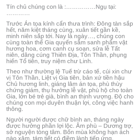
Tín chủ chúng con là :……………Ngụ tại:
…………
Trước Án tọa kính cẩn thưa trình: Đông tàn sắp
hết, năm kiệt tháng cùng, xuân tiết gần kề,
minh niên sắp tới. Nay là ngày…, chúng con
cùng toàn thể Gia quyến sắm sanh phẩm vật
hương hoa, cơm canh cụ soạn, sửa lễ Tất
niên, dâng cúng Thiên Địa, Tôn Thần, phụng
hiến Tổ tiên, truy niệm chư Linh.
Theo như thường lệ Tuế trừ cáo tế, cúi xin chư
vị Tôn Thần, Liệt vị Gia tiên, bản xứ tiền hậu
Chủ hương linh, giáng lâm án tọa, phù thùy
chứng giám, thụ hưởng lễ vật, phù hộ cho toàn
Gia, lớn bé trẻ già, bình an thịnh vượng. Độ cho
chúng con mọi duyên thuận lợi, công việc hanh
thông.
Người người được chữ bình an, tháng ngày
được hưởng phần lợi lộc. Âm phù – Dương trợ,
sở nguyện tòng tâm. Bốn mùa không hạn ách
nào xâm, tám tiết có điềm lành tiếp ứng.