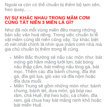
Ngoài ra còn có thể chuẩn bị thêm bộ tam sên,
heo quay,….
IV/ SỰ KHÁC NHAU TRONG MÂM CƠM
CÚNG TẤT NIÊN 3 MIỀN LÀ GÌ?
Như đã nói mỗi vùng miền đều mang những
bản sắc văn hoá riêng. Trong việc chuẩn bị lễ
vật mâm cúng tất niên cũng vậy. Sự khác biệt
rõ nét nhất chính là nhìn qua mâm cơm nhà mà
gia chủ chuẩn bị thêm trong lễ cúng.
Miền Bắc thường sẽ nấu các món như: bát
móng giò hầm măng lưỡi lợn, bát bóng
nấu thập cẩm, bát miếng nấu lòng gà, bát
mọc. Thêm các đĩa bánh chưng, đĩa thịt
gà, đĩa giò lụa, giò xào và đĩa nộm hoặc
đĩa dưa muối.
Miền Trung sẽ gồm những món như: bánh
chưng, bánh tét, dưa món, gà bóp rau
răm, chả Huế, thịt heo luộc, cá chiên, đĩa
ram, giá chua hay bát măng ninh khô hoặc
bát miến Huế.