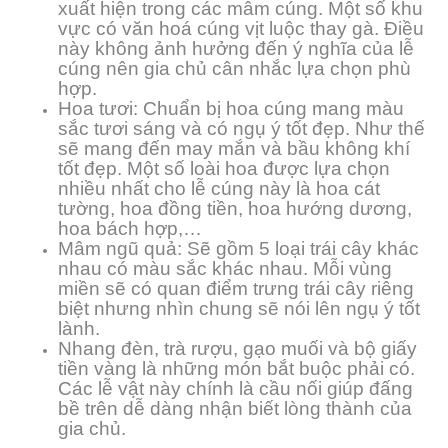
xuất hiện trong các mâm cúng. Một số khu
vực có văn hoá cúng vịt luộc thay gà. Điều
này không ảnh hưởng đến ý nghĩa của lễ
cúng nên gia chủ cân nhắc lựa chọn phù
hợp.
Hoa tươi: Chuẩn bị hoa cúng mang màu
sắc tươi sáng và có ngụ ý tốt đẹp. Như thế
sẽ mang đến may mắn và bầu không khí
tốt đẹp. Một số loài hoa được lựa chọn
nhiều nhất cho lễ cúng này là hoa cát
tường, hoa đồng tiền, hoa hướng dương,
hoa bách hợp,…
Mâm ngũ quả: Sẽ gồm 5 loại trái cây khác
nhau có màu sắc khác nhau. Mỗi vùng
miền sẽ có quan điểm trưng trái cây riêng
biệt nhưng nhìn chung sẽ nói lên ngụ ý tốt
lành.
Nhang đèn, trà rượu, gạo muối và bộ giấy
tiền vàng là những món bắt buộc phải có.
Các lễ vật này chính là cầu nối giúp đấng
bề trên dễ dàng nhận biết lòng thành của
gia chủ.