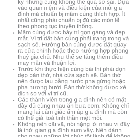
kỳ nhưng cũng không thể quá sơ sài. Dựa
vào quan niệm và điều kiện của mỗi gia
đình mà chuẩn bị mâm cúng thích hợp. Ít
nhất cũng phải chuẩn bị đủ các món lễ
theo phong tục truyền thống.
Mâm cúng được bày trí gọn gàng và đẹp
mắt. Vị trí đặt bàn cúng phải trang trọng và
sạch sẽ. Hướng bàn cúng được đặt quay
ra cửa chính hoặc theo hướng hợp phong
thuỷ gia chủ. Như thế sẽ tăng thêm điều
may mắn và thuận lợi.
Trước khi thực hiện cúng bái thì phải dọn
dẹp bàn thờ, nhà cửa sạch sẽ. Bàn thờ
nên được lau bằng nước pha gừng hoặc
pha hương bưởi. Bàn thờ không được xê
dịch so với vị trí cũ.
Các thành viên trong gia đình nên có mặt
đầy đủ cùng nhau ăn bữa cơm. Không chỉ
mang lại cảm giác ấm áp gia đình mà còn
có thể giải toả tinh thần mệt mỏi.
Không nên cãi vã, nói nặng lời nhau vì đây
là thời gian gia đình sum vầy. Nên dành
cho nhau những lời chúc tốt lành để không