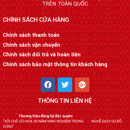
TRÊN TOÀN QUỐC
CHÍNH SÁCH CỬA HÀNG
Chính sách thanh toán
Chính sách vận chuyển
Chính sách đổi trả và hoàn tiền
Chính sách bảo mật thông tin khách hàng
F
T
G
a
w
o
c
i
o
THÔNG TIN LIÊN HỆ
e
t
g
b
t
l
o
e
e
Thương hiệu đăng ký độc quyền
“XÔI CHÈ CÔ HOA 40 NĂM KINH NGHIỆM TRONG NGHỀ DỊCH VỤ ĐỒ
o
r
-
CÚNG”