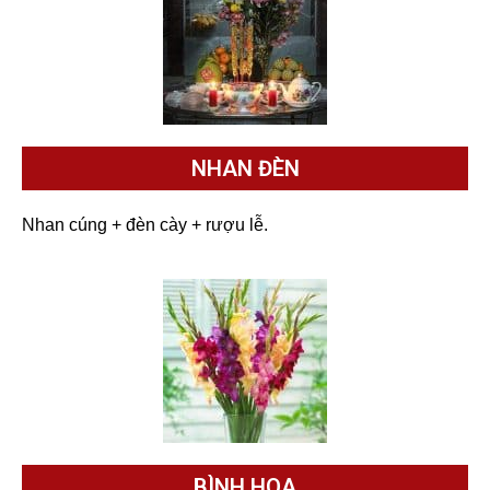
NHAN ĐÈN
Nhan cúng + đèn cày + rượu lễ.
BÌNH HOA