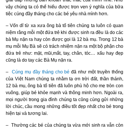
vậy chúng ta có thể hiểu được trọn vẹn ý nghĩa của bữa
tiệc cúng đầy tháng cho các bé yêu nhà mình hơn.
– Vốn dĩ từ xa xưa ông bà tổ tiên chúng ta luôn có quan
niệm rằng mỗi một đứa trẻ khi được sinh ra đều là do các
bà Mụ nặn ra hay còn được gọi là 12 bà mụ. Trong 12 bà
mụ mỗi Mụ Bà sẽ có trách nhiệm nặn ra một bộ phận cho
đứa trẻ như: mặt, mũi,mắt, tay, chân, tóc… xấu hay đẹp
cũng là do tay các Bà Mụ nặn ra.
–
Cúng mụ đầy tháng cho bé
đã như một truyền thống
của Việt Nam chúng ta nhằm tạ ơn trời đất, thần thánh,
12 bà mụ, ông bà tổ tiên đã luôn phù hộ cho mẹ tròn con
vuông, giúp bé khỏe mạnh và thông minh hơn. Ngoài ra,
mọi người trong gia đình chúng ta cũng cùng gửi những
lời chúc, cầu mong những điều tốt đẹp nhất cho bé trong
hiện tại và tương lai.
– Thường các bé của chúng ta vừa mới sinh ra vẫn còn