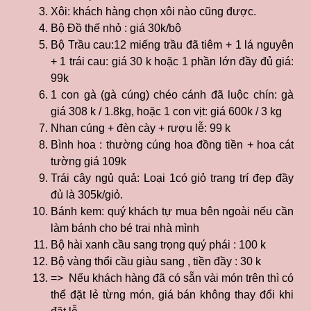
Xôi: khách hàng chọn xôi nào cũng được.
Bộ Đồ thế nhỏ : giá 30k/bộ
Bộ Trầu cau:12 miếng trầu đã tiêm + 1 lá nguyên
+ 1 trái cau: giá 30 k hoặc 1 phần lớn đầy đủ giá:
99k
1 con gà (gà cúng) chéo cánh đã luộc chín: gà
giá 308 k / 1.8kg, hoặc 1 con vịt: giá 600k / 3 kg
Nhan cúng + đèn cày + rượu lễ: 99 k
Bình hoa : thường cúng hoa đồng tiền + hoa cát
tường giá 109k
Trái cây ngủ quả: Loại 1có giỏ trang trí đẹp đầy
đủ là 305k/giỏ.
Bánh kem: quý khách tự mua bên ngoài nếu cần
làm bánh cho bé trai nhà mình
Bộ hài xanh cầu sang trọng quý phái : 100 k
Bộ vàng thổi cầu giàu sang , tiền đầy : 30 k
=> Nếu khách hàng đã có sẵn vài món trên thì có
thể đặt lẻ từng món, giá bán không thay đổi khi