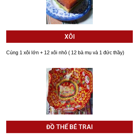
XÔI
Cúng 1 xôi lớn + 12 xôi nhỏ ( 12 bà mụ và 1 đức thầy)
ĐỒ THẾ BÉ TRAI