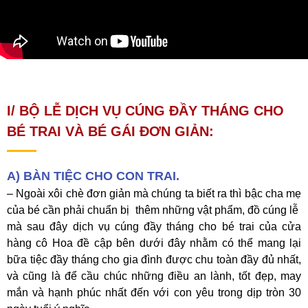
I/ BỘ LỄ DỊCH VỤ CÚNG ĐẦY THÁNG CHO
BÉ TRAI VÀ BÉ GÁI ĐƠN GIẢN:
A) BÀN TIỆC CHO CON TRAI.
– Ngoài xôi chè đơn giản mà chúng ta biết ra thì bậc cha mẹ
của bé cần phải chuẩn bị thêm những vật phẩm, đồ cúng lễ
mà sau đây dịch vụ cúng đầy tháng cho bé trai của cửa
hàng cô Hoa đề cập bên dưới đây nhằm có thể mang lại
bữa tiệc đầy tháng cho gia đình được chu toàn đầy đủ nhất,
và cũng là để cầu chúc những điều an lành, tốt đẹp, may
mắn và hạnh phúc nhất đến với con yêu trong dịp tròn 30