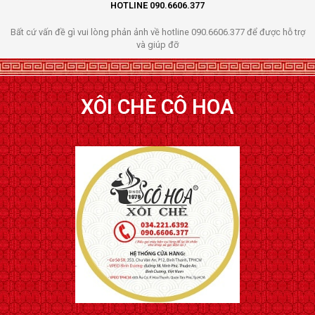
HOTLINE 090.6606.377
Bất cứ vấn đề gì vui lòng phản ảnh về hotline 090.6606.377 để được hỗ trợ
và giúp đỡ
XÔI CHÈ CÔ HOA