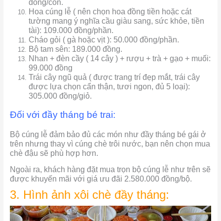
đồng/con.
Hoa cúng lễ ( nên chọn hoa đồng tiền hoặc cát
tường mang ý nghĩa cầu giàu sang, sức khỏe, tiền
tài): 109.000 đồng/phần.
Cháo gỏi ( gà hoặc vịt ): 50.000 đồng/phần.
Bộ tam sên: 189.000 đồng.
Nhan + đèn cầy ( 14 cây ) + rượu + trà + gạo + muối:
99.000 đồng
Trái cây ngũ quả ( được trang trí đẹp mắt, trái cây
được lựa chọn cẩn thận, tươi ngon, đủ 5 loại):
305.000 đồng/giỏ.
Đối với đầy tháng bé trai:
Bộ cúng lễ đảm bảo đủ các món như đầy tháng bé gái ở
trên nhưng thay vì cúng chè trôi nước, bạn nên chọn mua
chè đậu sẽ phù hợp hơn.
Ngoài ra, khách hàng đặt mua trọn bộ cúng lễ như trên sẽ
được khuyến mãi với giá ưu đãi 2.580.000 đồng/bộ.
3. Hình ảnh xôi chè đầy tháng: