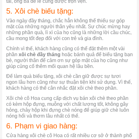
tài, ông bà để lễ cúng được trọn vẹn.
5. Xôi chè biếu tặng:
Vào ngày đầy tháng, chắc hẳn không thể thiếu sự góp
mặt của những người thân yêu nhất. Sự chúc mừng hay
những phần quà, lì xì của họ cũng là những lời cầu chúc,
cầu mong tốt đẹp đối với con trẻ và gia đình.
Chính vì thế, khách hàng cũng có thể đặt thêm một vài
phần
xôi chè đầy tháng
hoặc bánh quả để biếu tặng bạn
bè, người thân để cảm ơn sự góp mặt của họ cũng như
giúp củng cố thêm mối quan hệ lâu bền.
Để làm quà biếu tặng, xôi chè cần giữ được sự tươi
ngon lâu hơn cũng như sự thuận tiện khi sử dụng. Vì thế,
khách hàng có thể cân nhắc đặt xôi chè theo phần.
Xôi chè cô Hoa cung cấp dịch vụ bán xôi chè theo phần
có kèm hộp đựng, muỗng với chất lượng tốt, không gây
hỏng, chảy hộp khi đựng chè nóng để giúp giữ chè luôn
nóng hổi và thơm lâu nhất có thể.
6. Phạm vi giao hàng:
Cửa hàng xôi chè cô Hoa có rất nhiều cơ sở ở thành phố