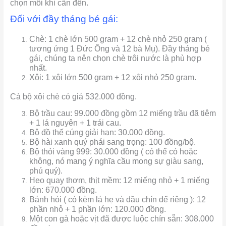
chọn mỗi khi cần đến.
Đối với đầy tháng bé gái:
Chè: 1 chè lớn 500 gram + 12 chè nhỏ 250 gram (
tương ứng 1 Đức Ông và 12 bà Mụ). Đầy tháng bé
gái, chúng ta nên chọn chè trôi nước là phù hợp
nhất.
Xôi: 1 xôi lớn 500 gram + 12 xôi nhỏ 250 gram.
Cả bộ xôi chè có giá 532.000 đồng.
Bộ trầu cau: 99.000 đồng gồm 12 miếng trầu đã tiêm
+ 1 lá nguyên + 1 trái cau.
Bộ đồ thế cúng giải hạn: 30.000 đồng.
Bộ hài xanh quý phái sang trọng: 100 đồng/bộ.
Bộ thỏi vàng 999: 30.000 đồng ( có thể có hoặc
không, nó mang ý nghĩa cầu mong sự giàu sang,
phú quý).
Heo quay thơm, thịt mềm: 12 miếng nhỏ + 1 miếng
lớn: 670.000 đồng.
Bánh hỏi ( có kèm lá hẹ và dầu chín để riêng ): 12
phần nhỏ + 1 phần lớn: 120.000 đồng.
Một con gà hoặc vịt đã được luộc chín sẵn: 308.000