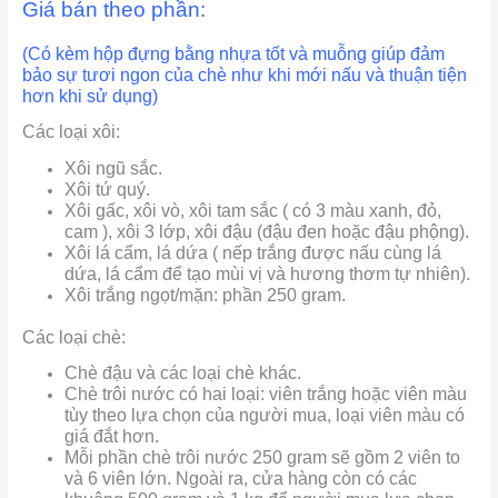
Giá bán theo phần:
(Có kèm hộp đựng bằng nhựa tốt và muỗng giúp đảm
bảo sự tươi ngon của chè như khi mới nấu và thuận tiện
hơn khi sử dụng)
Các loại xôi:
Xôi ngũ sắc.
Xôi tứ quý.
Xôi gấc, xôi vò, xôi tam sắc ( có 3 màu xanh, đỏ,
cam ), xôi 3 lớp, xôi đậu (đậu đen hoặc đậu phộng).
Xôi lá cẩm, lá dứa ( nếp trắng được nấu cùng lá
dứa, lá cẩm để tạo mùi vị và hương thơm tự nhiên).
Xôi trắng ngọt/mặn: phần 250 gram.
Các loại chè:
Chè đậu và các loại chè khác.
Chè trôi nước có hai loại: viên trắng hoặc viên màu
tùy theo lựa chọn của người mua, loại viên màu có
giá đắt hơn.
Mỗi phần chè trôi nước 250 gram sẽ gồm 2 viên to
và 6 viên lớn. Ngoài ra, cửa hàng còn có các