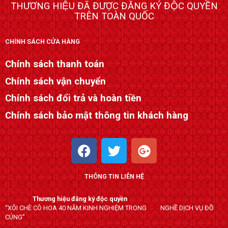
THƯƠNG HIỆU ĐÃ ĐƯỢC ĐĂNG KÝ ĐỘC QUYỀN
TRÊN TOÀN QUỐC
CHÍNH SÁCH CỬA HÀNG
Chính sách thanh toán
Chính sách vận chuyển
Chính sách đổi trả và hoàn tiền
Chính sách bảo mật thông tin khách hàng
F
T
G
a
w
o
c
i
o
THÔNG TIN LIÊN HỆ
e
t
g
b
t
l
Thương hiệu đăng ký độc quyền
o
e
e
“XÔI CHÈ CÔ HOA 40 NĂM KINH NGHIỆM TRONG NGHỀ DỊCH VỤ ĐỒ
o
r
-
CÚNG”