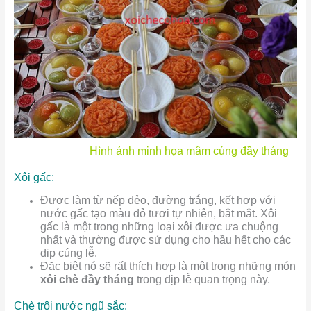
Hình ảnh minh họa mâm cúng đầy tháng
Xôi gấc:
Được làm từ nếp dẻo, đường trắng, kết hợp với
nước gấc tạo màu đỏ tươi tự nhiên, bắt mắt. Xôi
gấc là một trong những loại xôi được ưa chuộng
nhất và thường được sử dụng cho hầu hết cho các
dịp cúng lễ.
Đặc biệt nó sẽ rất thích hợp là một trong những món
xôi chè đầy tháng
trong dịp lễ quan trọng này.
Chè trôi nước ngũ sắc: