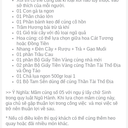
Xôi thì có thể cúng bất kì loại xôi nào tùy thuộc vào
sở thích của mỗi người.
01 Con gà ta ngon
01 Phần cháo lớn
01 Phần bánh kẹo để cúng cô hồn
Trầm Hương bài trừ tà khí
01 Giỏ trái cây với đủ loại ngũ quả
Hoa cúng: có thể lựa chọn giữa hoa Cát Tương
hoặc Đồng Tiền
Nhang + Đèn Cầy + Rượu + Trà + Gạo Muối
01 phần Trầu Cau
01 phần Bộ Giấy Tiền Vàng cúng nhà mới
02 phần Bộ Giấy Tiền Vàng cúng Thần Tài Thổ Địa
và Ông Táo
01 Chả lụa ngon 500gr loại 1
01 Bộ Tam Sên dùng để cúng Thần Tài Thổ Địa
>> Ý Nghĩa: Mâm cúng số 05 với ngụ ý lấy chữ Sinh
trong quy luật Ngũ Hành. Khi lựa chọn mâm cúng này,
gia chủ sẽ gặp thuận lợi trong công việc và mọi việc sẽ
trở nên thuận lợi về sau.
* Nếu có điều kiện thì quý khách có thể cúng thêm heo
quay hoặc đãi nhiều món khác.