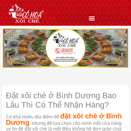
Nhảy
tới
nội
dung
Đặt xôi chè ở Bình Dương Bao
Lâu Thì Có Thể Nhận Hàng?
đặt xôi chè ở Bình
Có khá nhiều địa điểm để
Dương
, nhưng để lựa chọn cho mình một cửa hàng
uy tín để đặt xôi chè là một điều không hề đơn giản chút