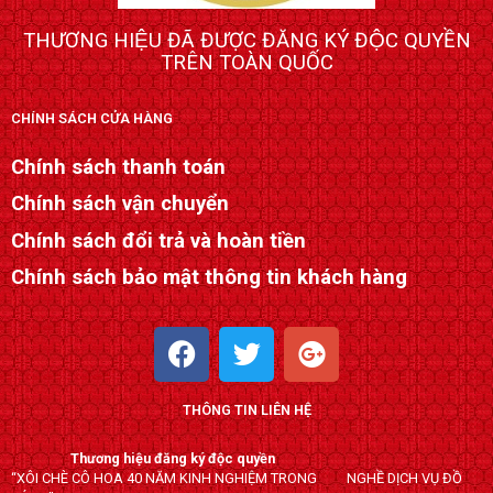
THƯƠNG HIỆU ĐÃ ĐƯỢC ĐĂNG KÝ ĐỘC QUYỀN
TRÊN TOÀN QUỐC
CHÍNH SÁCH CỬA HÀNG
Chính sách thanh toán
Chính sách vận chuyển
Chính sách đổi trả và hoàn tiền
Chính sách bảo mật thông tin khách hàng
F
T
G
a
w
o
c
i
o
THÔNG TIN LIÊN HỆ
e
t
g
b
t
l
Thương hiệu đăng ký độc quyền
o
e
e
“XÔI CHÈ CÔ HOA 40 NĂM KINH NGHIỆM TRONG NGHỀ DỊCH VỤ ĐỒ