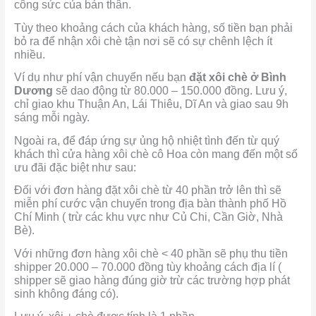
công sức của bản thân.
Tùy theo khoảng cách của khách hàng, số tiền bạn phải
bỏ ra để nhận xôi chè tận nơi sẽ có sự chênh lệch ít
nhiều.
Ví dụ như phí vận chuyển nếu bạn
đặt xôi chè ở Bình
Dương
sẽ dao động từ 80.000 – 150.000 đồng. Lưu ý,
chỉ giao khu Thuận An, Lái Thiêu, Dĩ An và giao sau 9h
sáng mỗi ngày.
Ngoài ra, để đáp ứng sự ủng hộ nhiệt tình đến từ quý
khách thì cửa hàng xôi chè cô Hoa còn mang đến một số
ưu đãi đặc biệt như sau:
Đối với đơn hàng đặt xôi chè từ 40 phần trở lên thì sẽ
miễn phí cước vận chuyến trong địa bàn thành phố Hồ
Chí Minh ( trừ các khu vực như Củ Chi, Cần Giờ, Nhà
Bè).
Với những đơn hàng xôi chè < 40 phần sẽ phụ thu tiền
shipper 20.000 – 70.000 đồng tùy khoảng cách địa lí (
shipper sẽ giao hàng đúng giờ trừ các trường hợp phát
sinh không đáng có).