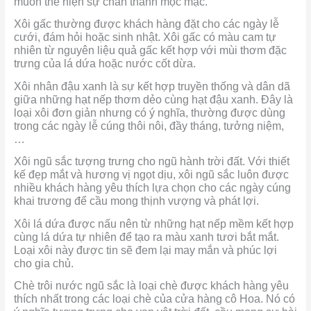
muốn thể hiện sự chân thành mộc mạc.
Xôi gấc thường được khách hàng đặt cho các ngày lễ
cưới, đám hỏi hoặc sinh nhật. Xôi gấc có màu cam tự
nhiên từ nguyên liệu quả gấc kết hợp với mùi thơm đặc
trưng của lá dứa hoặc nước cốt dừa.
Xôi nhân đậu xanh là sự kết hợp truyền thống và dân dã
giữa những hạt nếp thơm dẻo cùng hạt đậu xanh. Đây là
loại xôi đơn giản nhưng có ý nghĩa, thường được dùng
trong các ngày lễ cúng thôi nôi, đầy tháng, tưởng niệm,
…
Xôi ngũ sắc tượng trưng cho ngũ hành trời đất. Với thiết
kế đẹp mắt và hương vị ngọt dịu, xôi ngũ sắc luôn được
nhiều khách hàng yêu thích lựa chọn cho các ngày cúng
khai trương để cầu mong thịnh vượng và phát lợi.
Xôi lá dứa được nấu nên từ những hạt nếp mềm kết hợp
cùng lá dứa tự nhiên để tạo ra màu xanh tươi bắt mắt.
Loại xôi này được tin sẽ đem lại may mắn và phúc lợi
cho gia chủ.
Chè trôi nước ngũ sắc là loại chè được khách hàng yêu
thích nhất trong các loại chè của cửa hàng cô Hoa. Nó có