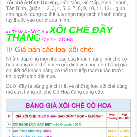
xôi chè ở Bình Dương
, Hóc Môn, Gò Vấp, Bình Thạnh,
Tân Bình, Quận 1, 2, 3, 4, 5, 6, 7, 8, 9, 10, 11, 12… giúp
cho người dùng có thể lựa chọn một cách nhanh chóng
tùy thuộc vào nơi ở của mình.
XÔI CHÈ ĐẦY
=> THAM KHẢO GIÁ =
THÁN
G
Ở BÌNH DƯƠNG
II/ Giá bán các loại xôi chè:
Nhằm đáp ứng mọi nhu cầu của khách hàng, xôi chè cô
hoa mang đến khá nhiều gói dịch vụ cũng như bảng giá
chi tiết để khách hàng có thể trực tiếp tham khảo trước
khi quyết định đặt mua.
Dưới đây là bảng giá chi tiết về những loại xôi chè cúng
mà cửa hàng xôi chè Cô Hoa đang cung cấp: