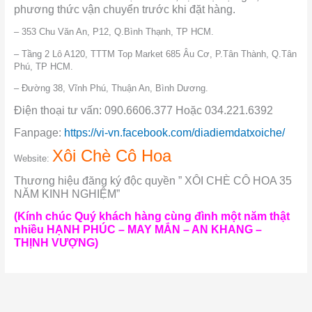
phương thức vận chuyển trước khi đặt hàng.
– 353 Chu Văn An, P12, Q.Bình Thạnh, TP HCM.
– Tầng 2 Lô A120, TTTM Top Market 685 Âu Cơ, P.Tân Thành, Q.Tân
Phú, TP HCM.
– Đường 38, Vĩnh Phú, Thuận An, Bình Dương.
Điện thoại tư vấn: 090.6606.377 Hoặc 034.221.6392
Fanpage:
https://vi-vn.facebook.com/diadiemdatxoiche/
Xôi Chè Cô Hoa
Website:
Thương hiệu đăng ký độc quyền ” XÔI CHÈ CÔ HOA 35
NĂM KINH NGHIỆM”
(Kính chúc Quý khách hàng cùng đình một năm thật
nhiều HẠNH PHÚC – MAY MẮN – AN KHANG –
THỊNH VƯỢNG)