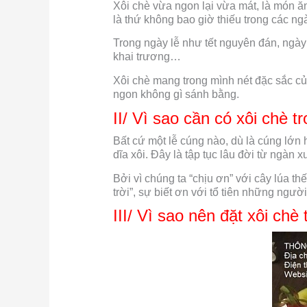
Xôi chè vừa ngon lại vừa mát, là món ă
là thứ không bao giờ thiếu trong các ngày
Trong ngày lễ như tết nguyên đán, ngày
khai trương…
Xôi chè mang trong mình nét đặc sắc của
ngon không gì sánh bằng.
II/ Vì sao cần có xôi chè t
Bất cứ một lễ cúng nào, dù là cúng lớn
dĩa xôi. Đây là tập tục lâu đời từ ngàn 
Bởi vì chúng ta “chịu ơn” với cây lúa th
trời”, sự biết ơn với tổ tiên những ngư
III/ Vì sao nên đặt xôi chè 