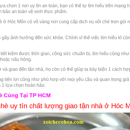
lựa chọn 1 nơi uy tín an toàn, bạn có thể tự tìm hiểu trên mạng 
ảm bảo an toàn vệ sinh thực phẩm.
hè ở Hóc Môn có vô vàng nơi cung cấp dịch vụ xôi chè trọn gói 
gây ảnh hưởng đến sức khỏe. Chính vì thế việc tìm hiểu kĩ cũn
ể tiết kiệm được thời gian, công sức chuẩn bị, tìm hiểu cũng nh
i hoặc nấu hỏng.
 và giao đến tận nhà, họ còn có thể giúp ta bày biện 1 cách hợ
ùng tiện lợi cũng như phù hợp với mọi yêu cầu và quan trọng g
à 1 lựa chọn hoàn hảo.
hè Cúng Tại TP HCM
chè uy tín chất lượng giao tận nhà ở Hóc 