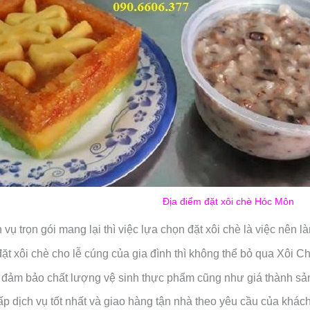
Địa điểm đặt xôi chè Hóc Môn
 vụ trọn gói mang lại thì việc lựa chọn đặt xôi chè là việc nên l
t xôi chè cho lễ cúng của gia đình thì không thể bỏ qua Xôi C
 đảm bảo chất lượng vệ sinh thực phẩm cũng như giá thành s
p dịch vụ tốt nhất và giao hàng tận nhà theo yêu cầu của khác