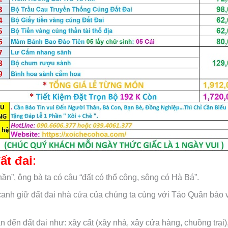
ất đai
:
hần”, ông bà ta có câu “đất có thổ công, sông có Hà Bá”.
canh giữ đất đai nhà cửa của chúng ta cùng với Táo Quân bảo v
uan đến đất đai như: xây cất (xây nhà, xây cửa hàng, chuồng t