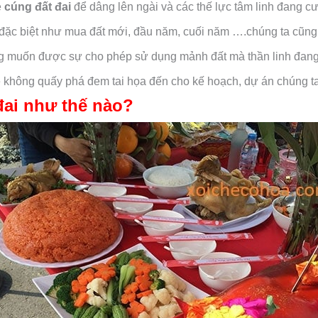
ễ
cúng đất đai
để dâng lên ngài và các thế lực tâm linh đang c
đặc biệt như mua đất mới, đầu năm, cuối năm ….chúng ta cũng 
ng muốn được sự cho phép sử dụng mảnh đất mà thần linh đang
 không quấy phá đem tai họa đến cho kế hoạch, dự án chúng ta 
 đai như thế nào?