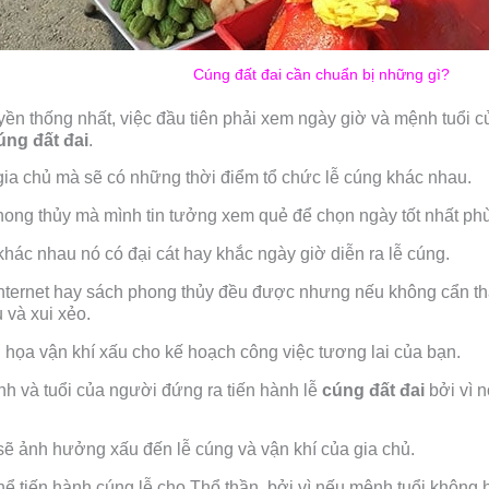
Cúng đất đai cần chuẩn bị những gì?
uyền thống nhất, việc đầu tiên phải xem ngày giờ và mệnh tuổi 
úng đất đai
.
a chủ mà sẽ có những thời điểm tổ chức lễ cúng khác nhau.
phong thủy mà mình tin tưởng xem quẻ để chọn ngày tốt nhất p
hác nhau nó có đại cát hay khắc ngày giờ diễn ra lễ cúng.
internet hay sách phong thủy đều được nhưng nếu không cẩn th
 và xui xẻo.
họa vận khí xấu cho kế hoạch công việc tương lai của bạn.
 và tuổi của người đứng ra tiến hành lễ
cúng đất đai
bởi vì 
sẽ ảnh hưởng xấu đến lễ cúng và vận khí của gia chủ.
thể tiến hành cúng lễ cho Thổ thần, bởi vì nếu mệnh tuổi không