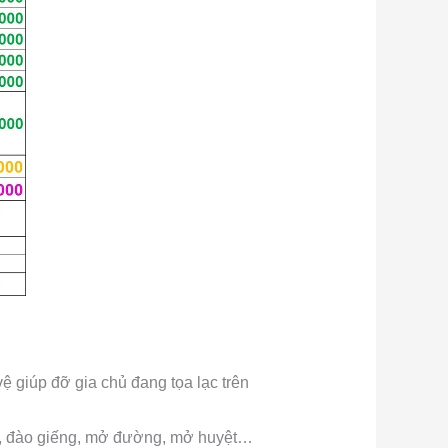
ệ giúp đỡ gia chủ đang tọa lạc trên
rại), đào giếng, mở đường, mở huyệt…