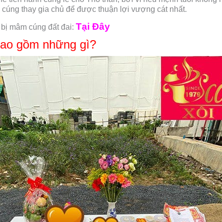
ễ cúng thay gia chủ để được thuận lợi vượng cát nhất.
Tại Đây
 bị mâm cúng đất đai:
ao gồm những gì?