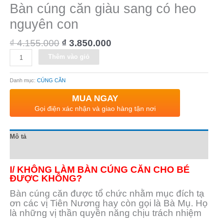
Bàn cúng căn giàu sang có heo
nguyên con
₫
4.155.000
₫
3.850.000
Alternative:
Thêm vào giỏ
Danh mục:
CÚNG CĂN
MUA NGAY
Gọi điện xác nhận và giao hàng tận nơi
Mô tả
Đánh giá (0)
I/ KHÔNG LÀM BÀN CÚNG CĂN CHO BÉ
ĐƯỢC KHÔNG?
Bàn cúng căn được tổ chức nhằm mục đích tạ
ơn các vị Tiên Nương hay còn gọi là Bà Mụ. Họ
là những vị thần quyền năng chịu trách nhiệm