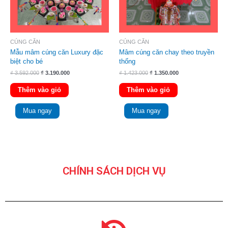
CÚNG CĂN
CÚNG CĂN
Mẫu mâm cúng căn Luxury đặc
Mâm cúng căn chay theo truyền
biệt cho bé
thống
₫
3.592.000
₫
3.190.000
₫
1.423.000
₫
1.350.000
Thêm vào giỏ
Thêm vào giỏ
Mua ngay
Mua ngay
CHÍNH SÁCH DỊCH VỤ