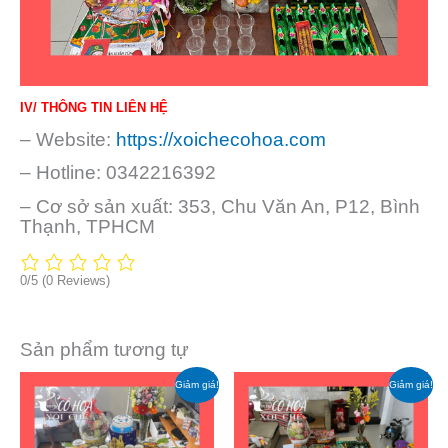
IV/ THÔNG TIN LIÊN HỆ
– Website:
https://xoichecohoa.com
– Hotline: 0342216392
– Cơ sở sản xuất: 353, Chu Văn An, P12, Bình
Thạnh, TPHCM
0/5
(0 Reviews)
Sản phẩm tương tự
Giá
Giá
Giá
Giá
Giảm giá!
Giảm giá!
gốc
hiện
gốc
hiện
là:
tại
là:
tại
₫ 1.781.000.
là:
₫ 2.002.000.
là:
₫ 1.580.000.
₫ 1.790.000.