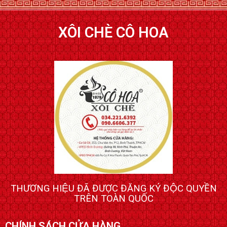
XÔI CHÈ CÔ HOA
THƯƠNG HIỆU ĐÃ ĐƯỢC ĐĂNG KÝ ĐỘC QUYỀN
TRÊN TOÀN QUỐC
CHÍNH SÁCH CỬA HÀNG