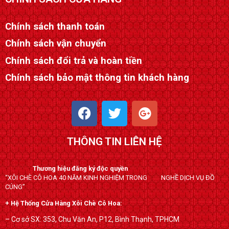
Chính sách thanh toán
Chính sách vận chuyển
Chính sách đổi trả và hoàn tiền
Chính sách bảo mật thông tin khách hàng
F
T
G
a
w
o
c
i
o
THÔNG TIN LIÊN HỆ
e
t
g
b
t
l
o
e
e
Thương hiệu đăng ký độc quyền
“XÔI CHÈ CÔ HOA 40 NĂM KINH NGHIỆM TRONG NGHỀ DỊCH VỤ ĐỒ
o
r
-
CÚNG”
k
p
+ Hệ Thống Cửa Hàng Xôi Chè Cô Hoa:
l
u
– Cơ sở SX: 353, Chu Văn An, P12, Bình Thạnh, TPHCM