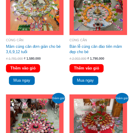
CÚNG CĂN
CÚNG CĂN
Mâm cúng căn đơn giản cho bé
Bàn lễ cúng căn đào tiên mâm
3,6,9,12 tuổi
đẹp cho bé
₫
1.781.000
₫
1.580.000
₫
2.002.000
₫
1.790.000
Thêm vào giỏ
Thêm vào giỏ
Mua ngay
Mua ngay
Giá
Giá
Giá
Giá
Giảm giá!
Giảm giá!
gốc
hiện
gốc
hiện
là:
tại
là:
tại
₫ 3.592.000.
là:
₫ 1.423.000.
là:
₫ 3.190.000.
₫ 1.350.000.