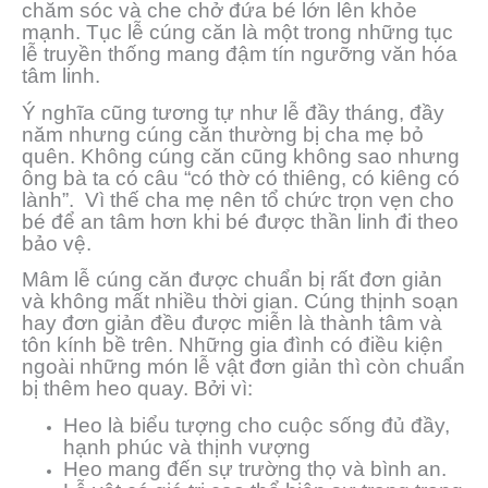
chăm sóc và che chở đứa bé lớn lên khỏe
mạnh. Tục lễ cúng căn là một trong những tục
lễ truyền thống mang đậm tín ngưỡng văn hóa
tâm linh.
Ý nghĩa cũng tương tự như lễ đầy tháng, đầy
năm nhưng cúng căn thường bị cha mẹ bỏ
quên. Không cúng căn cũng không sao nhưng
ông bà ta có câu “có thờ có thiêng, có kiêng có
lành”. Vì thế cha mẹ nên tổ chức trọn vẹn cho
bé để an tâm hơn khi bé được thần linh đi theo
bảo vệ.
Mâm lễ cúng căn được chuẩn bị rất đơn giản
và không mất nhiều thời gian. Cúng thịnh soạn
hay đơn giản đều được miễn là thành tâm và
tôn kính bề trên. Những gia đình có điều kiện
ngoài những món lễ vật đơn giản thì còn chuẩn
bị thêm heo quay. Bởi vì:
Heo là biểu tượng cho cuộc sống đủ đầy,
hạnh phúc và thịnh vượng
Heo mang đến sự trường thọ và bình an.