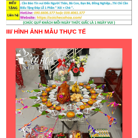
III/ HÌNH ẢNH MẪU THỰC TẾ