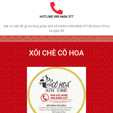
HOTLINE 090.6606.377
Bất cứ vấn đề gì vui lòng phản ảnh về hotline 090.6606.377 để được hỗ trợ
và giúp đỡ
XÔI CHÈ CÔ HOA