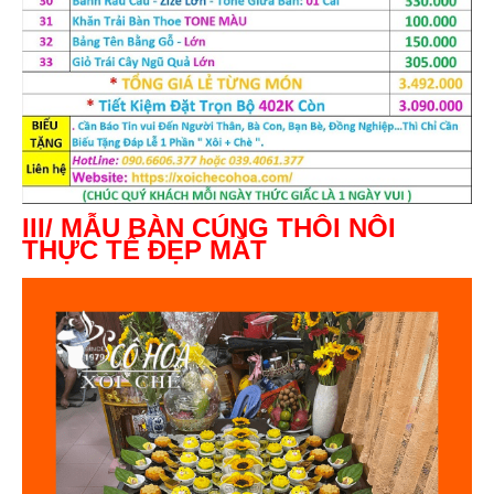
III/ MẪU BÀN CÚNG THÔI NÔI
THỰC TẾ ĐẸP MẮT