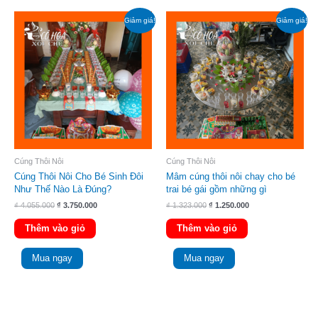
Giá
Giá
Giá
Giá
Giảm giá!
Giảm giá!
gốc
hiện
gốc
hiện
là:
tại
là:
tại
₫ 4.055.000.
là:
₫ 1.323.000.
là:
₫ 3.750.000.
₫ 1.250.000.
Cúng Thôi Nôi
Cúng Thôi Nôi
Cúng Thôi Nôi Cho Bé Sinh Đôi
Mâm cúng thôi nôi chay cho bé
Như Thế Nào Là Đúng?
trai bé gái gồm những gì
₫
4.055.000
₫
3.750.000
₫
1.323.000
₫
1.250.000
Thêm vào giỏ
Thêm vào giỏ
Mua ngay
Mua ngay