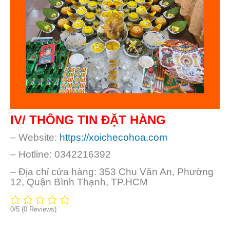
IV/ THÔNG TIN ĐẶT HÀNG
– Website:
https://xoichecohoa.com
– Hotline: 0342216392
– Địa chỉ cửa hàng: 353 Chu Văn An, Phường
12, Quận Bình Thạnh, TP.HCM
0/5
(0 Reviews)