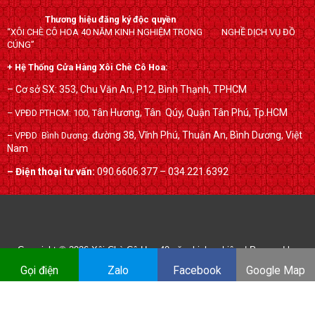
b
t
l
o
e
e
Thương hiệu đăng ký độc quyền
“XÔI CHÈ CÔ HOA 40 NĂM KINH NGHIỆM TRONG NGHỀ DỊCH VỤ ĐỒ
o
r
-
CÚNG”
k
p
+ Hệ Thống Cửa Hàng Xôi Chè Cô Hoa:
l
u
– Cơ sở SX: 353, Chu Văn An, P12, Bình Thạnh, TPHCM
s
ân Hương, Tân Qúy,
Quận Tân Phú, Tp.HCM
– VPĐD PTHCM: 100, T
đường 38, Vĩnh Phú, Thuận An, Bình Dương, Việt
– VPĐD Bình Dương:
Nam
– Điện thoại tư vấn:
090.6606.377 – 034.221.6392
Copyright © 2026
Xôi Chè Cô Hoa 40 năm kinh nghiệm
| Powered by
xoichecohoa.com
Gọi điện
Zalo
Facebook
Google Map