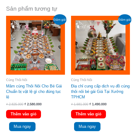
Sản phẩm tương tự
Giá
Giá
Giá
Giá
Giảm giá!
Giảm giá!
gốc
hiện
gốc
hiện
là:
tại
là:
tại
₫ 2.825.000.
là:
₫ 1.681.000.
là:
₫ 2.580.000.
₫ 1.490.000.
Cúng Thôi Nôi
Cúng Thôi Nôi
Mâm cúng Thôi Nôi Cho Bé Gái
Điạ chỉ cung cấp dịch vụ đồ cúng
Chuẩn bị vật lệ gì cho đúng tục
thôi nôi bé gái Giá Tại Xưởng
lệ
TPHCM
₫
2.825.000
₫
2.580.000
₫
1.681.000
₫
1.490.000
Thêm vào giỏ
Thêm vào giỏ
Mua ngay
Mua ngay