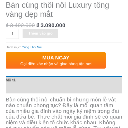
Bàn cúng thôi nôi Luxury tông
vàng đẹp mắt
₫
3.492.000
₫
3.090.000
Alternative:
Thêm vào giỏ
Danh mục:
Cúng Thôi Nôi
MUA NGAY
Gọi điện xác nhận và giao hàng tận nơi
Mô tả
Đánh giá (0)
Bàn cúng thôi nôi chuẩn bị những món lễ vật
nào chuẩn phong tục? Đây là mối quan tâm
của nhiều gia đình vào ngày kỷ niệm trọng đại
của đứa bé. Thực chất mỗi gia đình sẽ có quan
niệm và điều kiện tổ chức khác nhau. Không