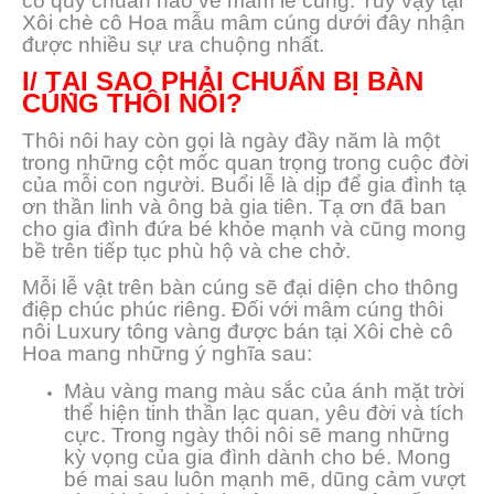
có quy chuẩn nào về mâm lễ cúng. Tuy vậy tại
Xôi chè cô Hoa mẫu mâm cúng dưới đây nhận
được nhiều sự ưa chuộng nhất.
I/ TẠI SAO PHẢI CHUẨN BỊ BÀN
CÚNG THÔI NÔI?
Thôi nôi hay còn gọi là ngày đầy năm là một
trong những cột mốc quan trọng trong cuộc đời
của mỗi con người. Buổi lễ là dịp để gia đình tạ
ơn thần linh và ông bà gia tiên. Tạ ơn đã ban
cho gia đình đứa bé khỏe mạnh và cũng mong
bề trên tiếp tục phù hộ và che chở.
Mỗi lễ vật trên bàn cúng sẽ đại diện cho thông
điệp chúc phúc riêng. Đối với mâm cúng thôi
nôi Luxury tông vàng được bán tại Xôi chè cô
Hoa mang những ý nghĩa sau:
Màu vàng mang màu sắc của ánh mặt trời
thể hiện tinh thần lạc quan, yêu đời và tích
cực. Trong ngày thôi nôi sẽ mang những
kỳ vọng của gia đình dành cho bé. Mong
bé mai sau luôn mạnh mẽ, dũng cảm vượt