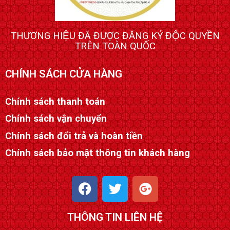
THƯƠNG HIỆU ĐÃ ĐƯỢC ĐĂNG KÝ ĐỘC QUYỀN
TRÊN TOÀN QUỐC
CHÍNH SÁCH CỬA HÀNG
Chính sách thanh toán
Chính sách vận chuyển
Chính sách đổi trả và hoàn tiền
Chính sách bảo mật thông tin khách hàng
F
T
G
a
w
o
c
i
o
THÔNG TIN LIÊN HỆ
e
t
g