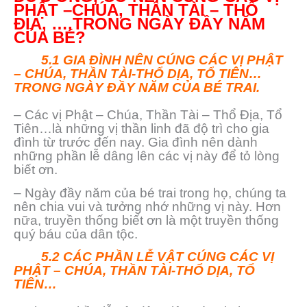
PHẬT –CHÚA, THẦN TÀI – THỔ
ĐỊA, ….TRONG NGÀY ĐẦY NĂM
CỦA BÉ?
5.1 GIA ĐÌNH NÊN CÚNG CÁC VỊ PHẬT
– CHÚA, THẦN TÀI-THỔ DỊA, TỔ TIÊN…
TRONG NGÀY ĐẦY NĂM CỦA BÉ TRAI.
– Các vị Phật – Chúa, Thần Tài – Thổ Địa, Tổ
Tiên…là những vị thần linh đã độ trì cho gia
đình từ trước đến nay. Gia đình nên dành
những phần lễ dâng lên các vị này để tỏ lòng
biết ơn.
– Ngày đầy năm của bé trai trong họ, chúng ta
nên chia vui và tưởng nhớ những vị này. Hơn
nữa, truyền thống biết ơn là một truyền thống
quý báu của dân tộc.
5.2 CÁC PHẦN LỄ VẬT CÚNG CÁC VỊ
PHẬT – CHÚA, THẦN TÀI-THỔ DỊA, TỔ
TIÊN…