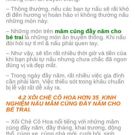
– Thông thường, nếu các bạn tự nấu sẽ rất khó
đi đến hương vị hoàn hảo vì không thường nấu
những món này.
– Những món trên
mâm cúng đầy năm cho
bé trai
là những món ăn truyền thống. Khi nấu
đòi hỏi sự tỉ mĩ & nấu phải quen tay.
– Như vậy, sẽ tốn rất nhiều thời giờ và tiền của
khi bạn phải tự nấu nhưng chưa chắc đã ngon
đúng vị và đẹp mắt.
– Trong ngày đầy năm, rất nhiều việc gia đình
cần phải làm. Việc thiếu sót trong khâu chuẩn
bị lễ vật rất dễ xảy ra.
4.2 XÔI CHÈ CÔ HOA HƠN 35 KINH
NGHIỆM NẤU MÂM CÚNG ĐẦY NĂM CHO
BÉ TRAI.
– Xôi Chè Cô Hoa nổi tiếng với những mâm
cúng đầy năm, đầy tháng, khai trương, động
thổ, cúng xe, cúng nhà mới, cưới hỏi, sinh