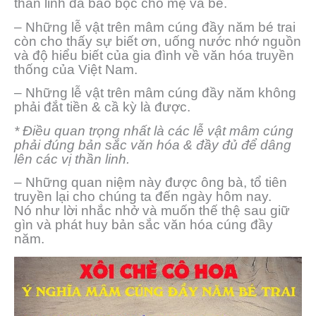
thần linh đã bảo bọc cho mẹ và bé.
– Những lễ vật trên mâm cúng đầy năm bé trai
còn cho thấy sự biết ơn, uống nước nhớ nguồn
và độ hiểu biết của gia đình về văn hóa truyền
thống của Việt Nam.
– Những lễ vật trên mâm cúng đầy năm không
phải đắt tiền & cầ kỳ là được.
* Điều quan trọng nhất là các lễ vật mâm cúng
phải đúng bản sắc văn hóa & đầy đủ để dâng
lên các vị thần linh.
– Những quan niệm này được ông bà, tổ tiên
truyền lại cho chúng ta đến ngày hôm nay.
Nó như lời nhắc nhở và muốn thế thệ sau giữ
gìn và phát huy bản sắc văn hóa cúng đầy
năm.