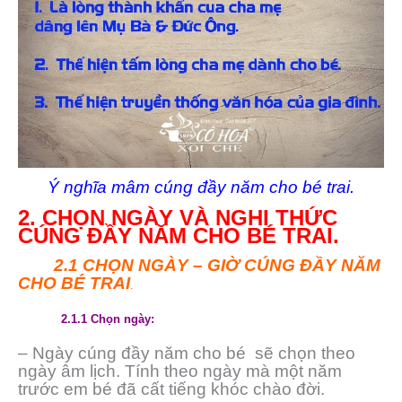
Ý nghĩa mâm cúng đầy năm cho bé trai.
2. CHỌN NGÀY VÀ NGHI THỨC
CÚNG ĐẦY NĂM CHO BÉ TRAI.
2.1 CHỌN NGÀY – GIỜ CÚNG ĐẦY NĂM
CHO BÉ TRAI
.
2.1.1 Chọn ngày:
– Ngày cúng đầy năm cho bé sẽ chọn theo
ngày âm lịch. Tính theo ngày mà một năm
trước em bé đã cất tiếng khóc chào đời.