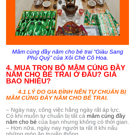
Mâm cúng đầy năm cho bé trai “Giàu Sang
Phú Quý” của Xôi Chè Cô Hoa.
4. MUA TRỌN BỘ MÂM CÚNG ĐẦY
NĂM CHO BÉ TRAI Ở ĐÂU? GIÁ
BAO NHIÊU?
4.1 LÝ DO GIA ĐÌNH NÊN TỰ CHUẨN BỊ
MÂM CÚNG ĐẦY NĂM CHO BÉ TRAI.
– Ngày nay, công việc hằng ngày rất áp lực.
Có khi muốn tự chuẩn bị tất cả
mâm cúng đầy
năm cho bé
của bạn nhưng không có thời gian.
– Hơn nữa, ngày nay người ta rất ít khi nấu
những món ăn truyền thống.