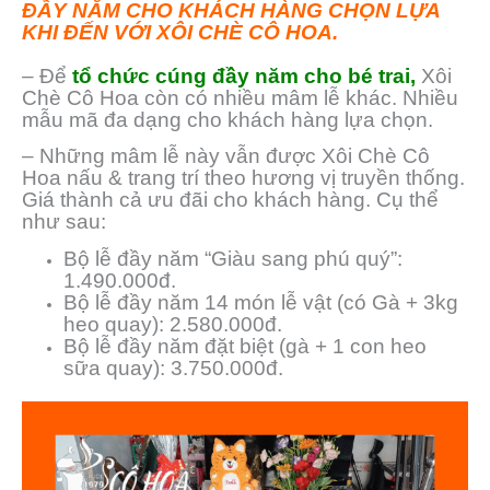
ĐẦY NĂM CHO KHÁCH HÀNG CHỌN LỰA
KHI ĐẾN VỚI XÔI CHÈ CÔ HOA.
– Để
tổ chức cúng đầy năm cho bé trai,
Xôi
Chè Cô Hoa còn có nhiều mâm lễ khác. Nhiều
mẫu mã đa dạng cho khách hàng lựa chọn.
– Những mâm lễ này vẫn được Xôi Chè Cô
Hoa nấu & trang trí theo hương vị truyền thống.
Giá thành cả ưu đãi cho khách hàng. Cụ thể
như sau:
Bộ lễ đầy năm “Giàu sang phú quý”:
1.490.000đ.
Bộ lễ đầy năm 14 món lễ vật (có Gà + 3kg
heo quay): 2.580.000đ.
Bộ lễ đầy năm đặt biệt (gà + 1 con heo
sữa quay): 3.750.000đ.