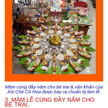
Mâm cúng đầy năm cho bé trai & văn khấn của
Xôi Chè Cô Hoa được bày ra chuẩn bị làm lễ.
3. MÂM LỄ CÚNG ĐẦY NĂM CHO
BÉ TRAI.