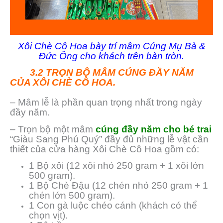
Xôi Chè Cô Hoa bày trí mâm Cúng Mụ Bà &
Đức Ông cho khách trên bàn tròn.
3.2 TRỌN BỘ MÂM CÚNG ĐẦY NĂM
CỦA XÔI CHÈ CÔ HOA.
– Mâm lễ là phần quan trọng nhất trong ngày
đầy năm.
– Trọn bộ một mâm
cúng đầy năm cho bé trai
“Giàu Sang Phú Quý” đầy đủ những lễ vật cần
thiết của cửa hàng Xôi Chè Cô Hoa gồm có:
1 Bộ xôi (12 xôi nhỏ 250 gram + 1 xôi lớn
500 gram).
1 Bộ Chè Đậu (12 chén nhỏ 250 gram + 1
chén lớn 500 gram).
1 Con gà luộc chéo cánh (khách có thể
chọn vịt).