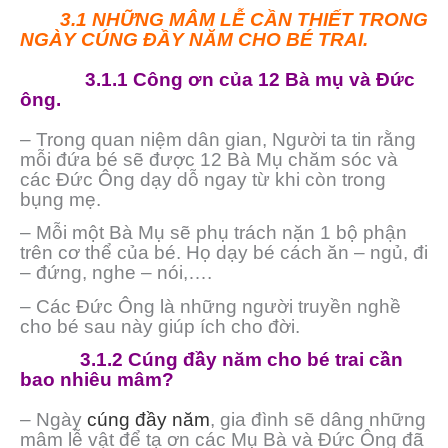
3.1 NHỮNG MÂM LỄ CẦN THIẾT TRONG
NGÀY CÚNG ĐẦY NĂM CHO BÉ TRAI.
3.1.1
Công ơn của 12 Bà mụ và Đức
ông.
– Trong quan niệm dân gian, Người ta tin rằng
mỗi đứa bé sẽ được 12 Bà Mụ chăm sóc và
các Đức Ông dạy dỗ ngay từ khi còn trong
bụng mẹ.
– Mỗi một Bà Mụ sẽ phụ trách nặn 1 bộ phận
trên cơ thể của bé. Họ dạy bé cách ăn – ngủ, đi
– đứng, nghe – nói,….
– Các Đức Ông là những người truyền nghề
cho bé sau này giúp ích cho đời.
3.1.2 Cúng đầy năm cho bé trai cần
bao nhiêu mâm?
– Ngày
cúng đầy năm
, gia đình sẽ dâng những
mâm lễ vật để tạ ơn các Mụ Bà và Đức Ông đã