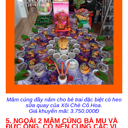
Mâm cúng đầy năm cho bé trai đặc biệt có heo
sữa quay của Xôi Chè Cô Hoa.
Giá khuyến mãi: 3.750.000Đ
5. NGOÀI 2 MÂM CÚNG BÀ MỤ VÀ
ĐỨC ÔNG, CÓ NÊN CÚNG CÁC VỊ