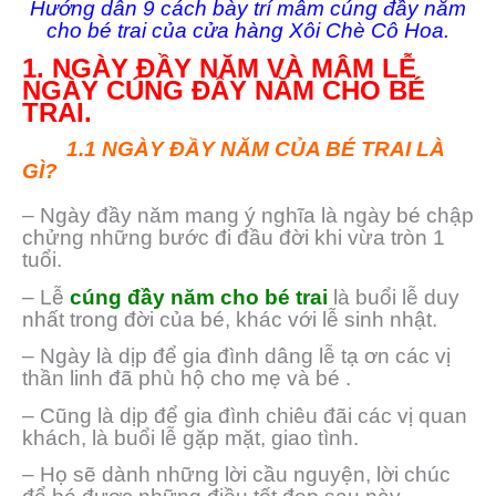
Hướng dẫn 9 cách bày trí mâm cúng đầy năm
cho bé trai của cửa hàng Xôi Chè Cô Hoa.
1. NGÀY ĐẦY NĂM VÀ MÂM LỄ
NGÀY CÚNG ĐẦY NĂM CHO BÉ
TRAI.
1.1 NGÀY ĐẦY NĂM CỦA BÉ TRAI LÀ
GÌ?
– Ngày đầy năm mang ý nghĩa là ngày bé chập
chửng những bước đi đầu đời khi vừa tròn 1
tuổi.
– Lễ
cúng đầy năm cho bé trai
là buổi lễ duy
nhất trong đời của bé, khác với lễ sinh nhật.
– Ngày là dịp để gia đình dâng lễ tạ ơn các vị
thần linh đã phù hộ cho mẹ và bé .
– Cũng là dịp để gia đình chiêu đãi các vị quan
khách, là buổi lễ gặp mặt, giao tình.
– Họ sẽ dành những lời cầu nguyện, lời chúc