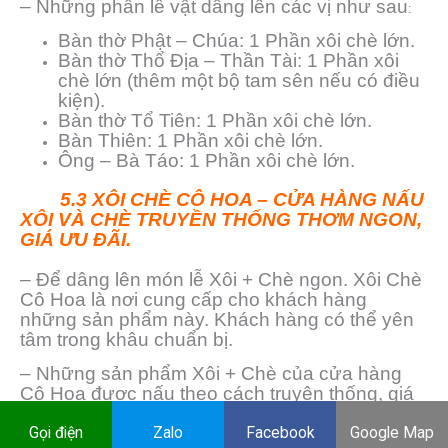
– Những phần lễ vật dâng lên các vị như sau
:
Bàn thờ Phật – Chúa: 1 Phần xôi chè lớn.
Bàn thờ Thổ Địa – Thần Tài: 1 Phần xôi
chè lớn (thêm một bộ tam sên nếu có điều
kiện).
Bàn thờ Tổ Tiên: 1 Phần xôi chè lớn.
Bàn Thiên: 1 Phần xôi chè lớn.
Ông – Bà Táo: 1 Phần xôi chè lớn.
5.3 XÔI CHÈ CÔ HOA – CỬA HÀNG NẤU
XÔI VÀ CHÈ TRUYỀN THỐNG THƠM NGON,
GIÁ ƯU ĐÃI.
– Để dâng lên món lễ Xôi + Chè ngon. Xôi Chè
Cô Hoa là nơi cung cấp cho khách hàng
những sản phẩm này. Khách hàng có thể yên
tâm trong khâu chuẩn bị.
– Những sản phẩm Xôi + Chè của cửa hàng
Cô Hoa được nấu theo cách truyên thống, giá
cả tất ưu đãi cho khách hàng cùng với các
chương trình khuyễn mãi.
Gọi điện
Zalo
Facebook
Google Map