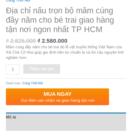
Cúng Thôi Nôi
Địa chỉ nấu trọn bộ mâm cúng
đầy năm cho bé trai giao hàng
tận nơi ngon nhất TP HCM
₫
2.825.000
₫
2.580.000
Mâm cúng đầy năm cho bé trai đủ lễ vật truyền thống Việt Nam của
Xôi Chè Cô Hoa giúp gia đình tiện lợi chuẩn bị và lời cầu nguyện linh
nghiệm hơn.
Alternative:
Thêm vào giỏ
Danh mục:
Cúng Thôi Nôi
MUA NGAY
Gọi điện xác nhận và giao hàng tận nơi
Mô tả
Đánh giá (0)