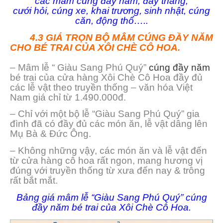
các mâm cúng đầy năm, đầy tháng,
cưới hỏi, cúng xe, khai trương, sinh nhật, cúng
căn, động thổ…..
4.3 GIÁ TRỌN BỘ MÂM CÚNG ĐẦY NĂM
CHO BÉ TRAI CỦA XÔI CHÈ CÔ HOA.
– Mâm lễ “ Giàu Sang Phú Quý”
cúng đầy năm
bé trai của cửa hàng Xôi Chè Cô Hoa đầy đủ
các lễ vật theo truyền thống – văn hóa Việt
Nam giá chỉ từ 1.490.000đ.
– Chỉ với một bộ lễ “Giàu Sang Phú Quý” gia
đình đã có đầy đủ các món ăn, lễ vật dâng lên
Mụ Bà & Đức Ông.
– Không những vậy, các món ăn và lễ vật đến
từ cửa hàng cô hoa rất ngon, mang hương vị
đúng với truyền thống từ xưa đến nay & trông
rất bắt mắt.
Bảng giá mâm lễ “Giàu Sang Phú Quý” cúng
đầy năm bé trai của Xôi Chè Cô Hoa.