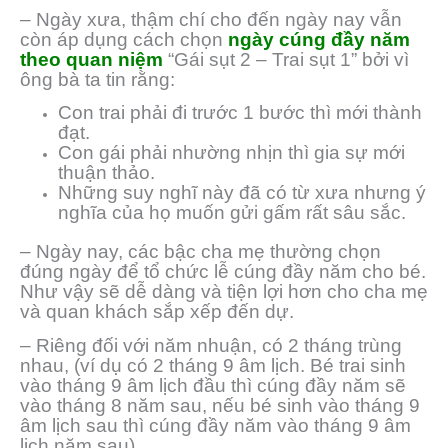
– Ngày xưa, thậm chí cho đến ngày nay vẫn
còn áp dụng cách chọn
ngày cúng đầy năm
theo quan niệm
“Gái sụt 2 – Trai sụt 1” bởi vì
ông bà ta tin rằng:
Con trai phải đi trước 1 bước thì mới thành
đạt.
Con gái phải nhường nhịn thì gia sự mới
thuận thảo.
Những suy nghĩ này đã có từ xưa nhưng ý
nghĩa của họ muốn gửi gấm rất sâu sắc.
– Ngày nay, các bậc cha mẹ thường chọn
đúng ngày để tổ chức lễ cúng đầy năm cho bé
.
Như vậy sẽ dễ dàng và tiện lợi hơn cho cha mẹ
và quan khách sắp xếp đến dự.
– Riêng đối với năm nhuận, có 2 tháng trùng
nhau, (ví dụ có 2 tháng 9 âm lịch. Bé trai sinh
vào tháng 9 âm lịch đầu thì cúng đầy năm sẽ
vào tháng 8 năm sau, nếu bé sinh vào tháng 9
âm lịch sau thì cúng đầy năm vào tháng 9 âm
lịch năm sau).