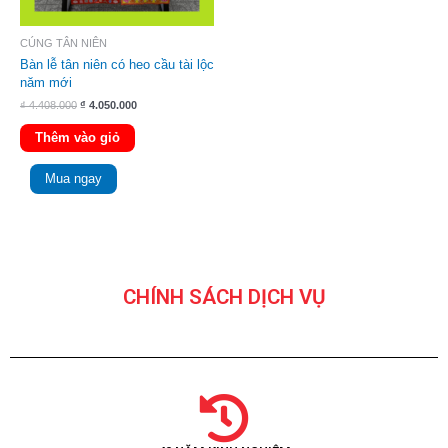
CÚNG TÂN NIÊN
Bàn lễ tân niên có heo cầu tài lộc
năm mới
₫
4.408.000
₫
4.050.000
Thêm vào giỏ
Mua ngay
CHÍNH SÁCH DỊCH VỤ