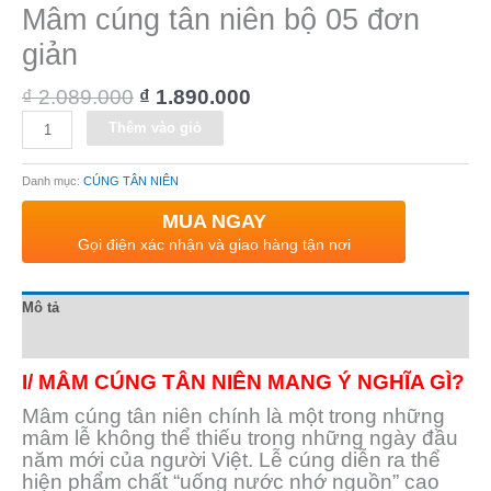
Mâm cúng tân niên bộ 05 đơn
giản
₫
2.089.000
₫
1.890.000
Alternative:
Thêm vào giỏ
Danh mục:
CÚNG TÂN NIÊN
MUA NGAY
Gọi điện xác nhận và giao hàng tận nơi
Mô tả
Đánh giá (0)
I/ MÂM CÚNG TÂN NIÊN MANG Ý NGHĨA GÌ?
Mâm cúng tân niên chính là một trong những
mâm lễ không thể thiếu trong những ngày đầu
năm mới của người Việt. Lễ cúng diễn ra thể
hiện phẩm chất “uống nước nhớ nguồn” cao