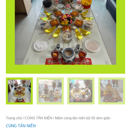
Trang chủ
/
CÚNG TÂN NIÊN
/ Mâm cúng tân niên bộ 05 đơn giản
CÚNG TÂN NIÊN