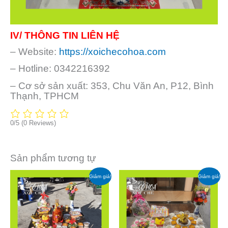
IV/ THÔNG TIN LIÊN HỆ
– Website:
https://xoichecohoa.com
– Hotline: 0342216392
– Cơ sở sản xuất: 353, Chu Văn An, P12, Bình
Thạnh, TPHCM
0/5
(0 Reviews)
Sản phẩm tương tự
Giá
Giá
Giá
Giá
Giảm giá!
Giảm giá!
gốc
hiện
gốc
hiện
là:
tại
là:
tại
₫ 4.179.000.
là:
₫ 2.317.000.
là:
₫ 3.890.000.
₫ 2.090.000.