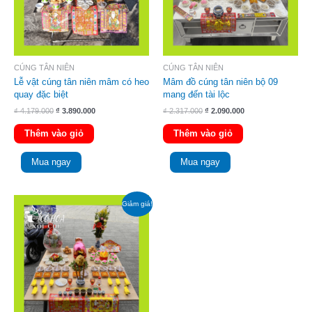
CÚNG TÂN NIÊN
CÚNG TÂN NIÊN
Lễ vật cúng tân niên mâm có heo
Mâm đồ cúng tân niên bộ 09
quay đặc biệt
mang đến tài lộc
₫
4.179.000
₫
3.890.000
₫
2.317.000
₫
2.090.000
Thêm vào giỏ
Thêm vào giỏ
Mua ngay
Mua ngay
Giá
Giá
Giảm giá!
gốc
hiện
là:
tại
₫ 4.408.000.
là:
₫ 4.050.000.