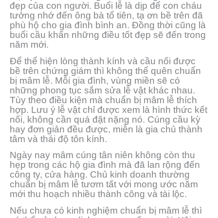
đẹp của con người. Buổi lễ là dịp để con cháu
tưởng nhớ đến ông bà tổ tiên, tạ ơn bề trên đã
phù hộ cho gia đình bình an. Đồng thời cũng là
buổi cầu khấn những điều tốt đẹp sẽ đến trong
năm mới.
Để thể hiện lòng thành kính và cầu nối được
bề trên chứng giám thì không thể quên chuẩn
bị mâm lễ. Mỗi gia đình, vùng miền sẽ có
những phong tục sắm sửa lễ vật khác nhau.
Tùy theo điều kiện mà chuẩn bị mâm lễ thích
hợp. Lưu ý lễ vật chỉ được xem là hình thức kết
nối, không cần quá đặt nặng nó. Cúng cầu kỳ
hay đơn giản đều được, miễn là gia chủ thành
tâm và thái độ tôn kính.
Ngày nay mâm cúng tân niên không còn thu
hẹp trong các hộ gia đình mà đã lan rộng đến
công ty, cửa hàng. Chủ kinh doanh thường
chuẩn bị mâm lễ tươm tất với mong ước năm
mới thu hoạch nhiều thành công và tài lộc.
Nếu chưa có kinh nghiệm chuẩn bị mâm lễ thì