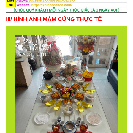
III/ HÌNH ẢNH MÂM CÚNG THỰC TẾ