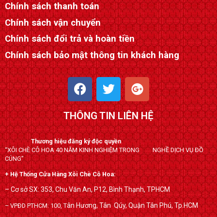
Chính sách thanh toán
Chính sách vận chuyển
Chính sách đổi trả và hoàn tiền
Chính sách bảo mật thông tin khách hàng
F
T
G
a
w
o
c
i
o
THÔNG TIN LIÊN HỆ
e
t
g
b
t
l
o
e
e
Thương hiệu đăng ký độc quyền
“XÔI CHÈ CÔ HOA 40 NĂM KINH NGHIỆM TRONG NGHỀ DỊCH VỤ ĐỒ
o
r
-
CÚNG”
k
p
+ Hệ Thống Cửa Hàng Xôi Chè Cô Hoa:
l
u
– Cơ sở SX: 353, Chu Văn An, P12, Bình Thạnh, TPHCM
s
ân Hương, Tân Qúy,
Quận Tân Phú, Tp.HCM
– VPĐD PTHCM: 100, T