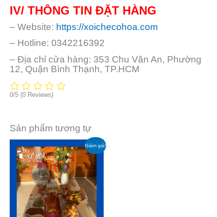
IV/ THÔNG TIN ĐẶT HÀNG
– Website:
https://xoichecohoa.com
– Hotline: 0342216392
– Địa chỉ cửa hàng: 353 Chu Văn An, Phường
12, Quận Bình Thạnh, TP.HCM
0/5
(0 Reviews)
Sản phẩm tương tự
Giá
Giá
Giảm giá!
gốc
hiện
là:
tại
₫ 1.561.000.
là:
₫ 1.450.000.