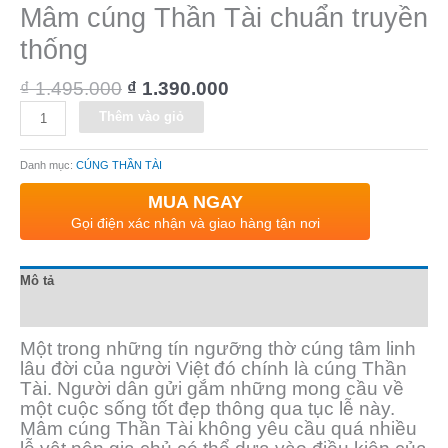
Mâm cúng Thần Tài chuẩn truyền
thống
₫
1.495.000
₫
1.390.000
Alternative:
Thêm vào giỏ
Danh mục:
CÚNG THẦN TÀI
MUA NGAY
Gọi điện xác nhận và giao hàng tận nơi
Mô tả
Đánh giá (0)
Một trong những tín ngưỡng thờ cúng tâm linh
lâu đời của người Việt đó chính là cúng Thần
Tài. Người dân gửi gắm những mong cầu về
một cuộc sống tốt đẹp thông qua tục lễ này.
Mâm cúng Thần Tài không yêu cầu quá nhiều