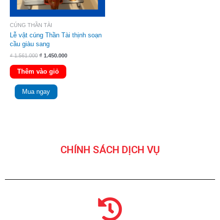
CÚNG THẦN TÀI
Lễ vật cúng Thần Tài thịnh soạn
cầu giàu sang
₫
1.561.000
₫
1.450.000
Thêm vào giỏ
Mua ngay
CHÍNH SÁCH DỊCH VỤ