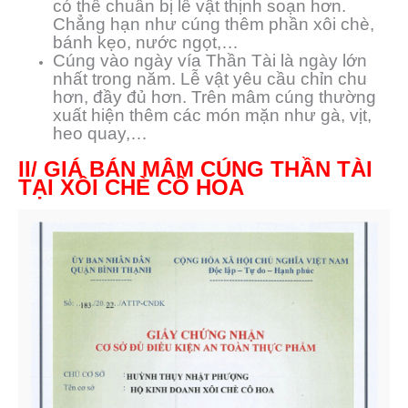
có thể chuẩn bị lễ vật thịnh soạn hơn.
Chẳng hạn như cúng thêm phần xôi chè,
bánh kẹo, nước ngọt,…
Cúng vào ngày vía Thần Tài là ngày lớn
nhất trong năm. Lễ vật yêu cầu chỉn chu
hơn, đầy đủ hơn. Trên mâm cúng thường
xuất hiện thêm các món mặn như gà, vịt,
heo quay,…
II/ GIÁ BÁN MÂM CÚNG THẦN TÀI
TẠI XÔI CHÈ CÔ HOA