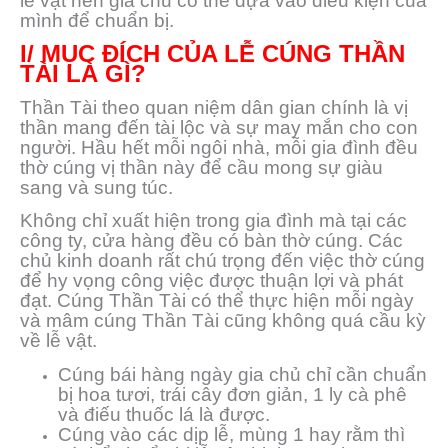
lễ vật nên gia chủ có thể dựa vào điều kiện của
mình để chuẩn bị.
I/ MỤC ĐÍCH CỦA LỄ CÚNG THẦN
TÀI LÀ GÌ?
Thần Tài theo quan niệm dân gian chính là vị
thần mang đến tài lộc và sự may mắn cho con
người. Hầu hết mỗi ngôi nhà, mỗi gia đình đều
thờ cúng vị thần này để cầu mong sự giàu
sang và sung túc.
Không chỉ xuất hiện trong gia đình mà tại các
công ty, cửa hàng đều có bàn thờ cúng. Các
chủ kinh doanh rất chú trọng đến việc thờ cúng
để hy vọng công việc được thuận lợi và phát
đạt. Cúng Thần Tài có thể thực hiện mỗi ngày
và mâm cúng Thần Tài cũng không quá cầu kỳ
về lễ vật.
Cúng bái hàng ngày gia chủ chỉ cần chuẩn
bị hoa tươi, trái cây đơn giản, 1 ly cà phê
và điếu thuốc lá là được.
Cúng vào các dịp lễ, mùng 1 hay rằm thì