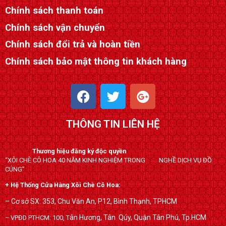
Chính sách thanh toán
Chính sách vận chuyển
Chính sách đổi trả và hoàn tiền
Chính sách bảo mật thông tin khách hàng
F
T
G
a
w
o
c
i
o
THÔNG TIN LIÊN HỆ
e
t
g
b
t
l
o
e
e
Thương hiệu đăng ký độc quyền
“XÔI CHÈ CÔ HOA 40 NĂM KINH NGHIỆM TRONG NGHỀ DỊCH VỤ ĐỒ
o
r
-
CÚNG”
k
p
+ Hệ Thống Cửa Hàng Xôi Chè Cô Hoa:
l
u
– Cơ sở SX: 353, Chu Văn An, P12, Bình Thạnh, TPHCM
s
ân Hương, Tân Qúy,
Quận Tân Phú, Tp.HCM
– VPĐD PTHCM: 100, T