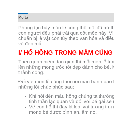
Mô tả
Đánh giá (0)
Phong tục bày món lễ cúng thôi nôi đã trở t
con người đều phải trải qua cột mốc này. 
chuẩn bị lễ vật còn tùy theo văn hóa và đi
và đẹp mắt.
I/ HỔ HỒNG TRONG MÂM CÚNG 
Theo quan niệm dân gian thì mỗi món lễ tro
lên những mong ước tốt đẹp dành cho bé. 
thành công.
Đối với món lễ cúng thôi nôi mẫu bánh ba
những lời chúc phúc sau:
Khi nói đến màu hồng chúng ta thường
tinh thần lạc quan và đối với bé gái s
Về con hổ thì đây là loài vật tượng t
mong bé được bình an, ấm no.