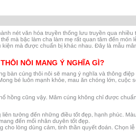
hành nét văn hóa truyền thống lưu truyền qua nhiều 
Vì thế mà bậc làm cha làm mẹ rất quan tâm đến món 
ều kiện mà được chuẩn bị khác nhau. Đây là mẫu mâm
THÔI NÔI MANG Ý NGHĨA GÌ?
ng bàn cúng thôi nôi sẽ mang ý nghĩa và thông điệp
Mong bé luôn mạnh khỏe, mau ăn chóng lớn, cuộc số
o hổ hồng cũng vậy. Mâm cúng không chỉ được chuẩn
 liên tưởng đến những điều tốt đẹp, hạnh phúc. M
ẽ mang đến mối nhân duyên tốt đẹp.
rưng cho lòng dùng cảm, tinh thần quyết đoán. Chọn 