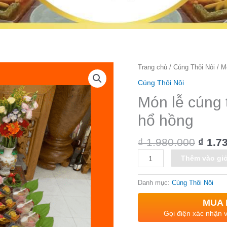
Giá
Số
Trang chủ
/
Cúng Thôi Nôi
/ M
gốc
lượng
Cúng Thôi Nôi
là:
₫ 1.9
Món lễ cúng 
hổ hồng
₫
1.980.000
₫
1.73
Thêm vào gi
Danh mục:
Cúng Thôi Nôi
MUA 
Gọi điện xác nhận v