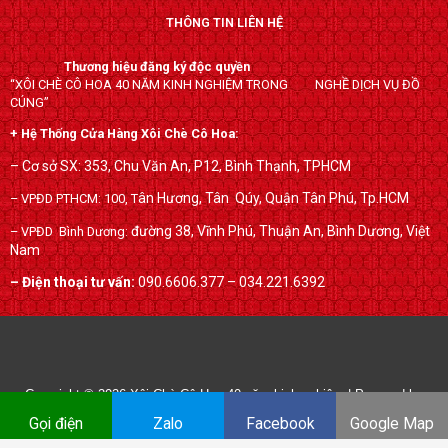
c
i
o
THÔNG TIN LIÊN HỆ
e
t
g
b
t
l
Thương hiệu đăng ký độc quyền
o
e
e
“XÔI CHÈ CÔ HOA 40 NĂM KINH NGHIỆM TRONG NGHỀ DỊCH VỤ ĐỒ
o
r
-
CÚNG”
k
p
+ Hệ Thống Cửa Hàng Xôi Chè Cô Hoa:
l
– Cơ sở SX: 353, Chu Văn An, P12, Bình Thạnh, TPHCM
u
ân Hương, Tân Qúy,
Quận Tân Phú, Tp.HCM
– VPĐD PTHCM: 100, T
s
đường 38, Vĩnh Phú, Thuận An, Bình Dương, Việt
– VPĐD Bình Dương:
Nam
– Điện thoại tư vấn:
090.6606.377 – 034.221.6392
Copyright © 2026
Xôi Chè Cô Hoa 40 năm kinh nghiệm
| Powered by
xoichecohoa.com
Gọi điện
Zalo
Facebook
Google Map