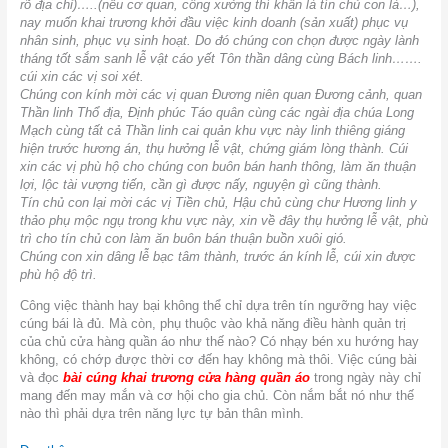
rõ địa chỉ)…..(nếu cơ quan, công xưởng thì khấn là tín chủ con là…),
nay muốn khai trương khởi đầu việc kinh doanh (sản xuất) phục vụ
nhân sinh, phục vụ sinh hoạt. Do đó chúng con chọn được ngày lành
tháng tốt sắm sanh lễ vật cáo yết Tôn thần dâng cùng Bách linh…….
cúi xin các vị soi xét.
Chúng con kính mời các vị quan Đương niên quan Đương cảnh, quan
Thần linh Thổ địa, Định phúc Táo quân cùng các ngài địa chúa Long
Mạch cùng tất cả Thần linh cai quản khu vực này linh thiêng giáng
hiện trước hương án, thụ hưởng lễ vật, chứng giám lòng thành. Cúi
xin các vị phù hộ cho chúng con buôn bán hanh thông, làm ăn thuận
lợi, lộc tài vượng tiến, cần gì được nấy, nguyện gì cũng thành.
Tín chủ con lại mời các vị Tiền chủ, Hậu chủ cùng chư Hương linh y
thảo phụ mộc ngụ trong khu vực này, xin về đây thụ hưởng lễ vật, phù
trì cho tín chủ con làm ăn buôn bán thuận buồn xuôi gió.
Chúng con xin dâng lễ bạc tâm thành, trước án kính lễ, cúi xin được
phù hộ độ trì.
Công việc thành hay bại không thể chỉ dựa trên tín ngưỡng hay việc
cúng bái là đủ. Mà còn, phụ thuộc vào khả năng điều hành quản trị
của chủ cửa hàng quần áo như thế nào? Có nhạy bén xu hướng hay
không, có chớp được thời cơ đến hay không mà thôi. Việc cúng bài
và đọc
bài cúng khai trương cửa hàng quần áo
trong ngày này chỉ
mang đến may mắn và cơ hội cho gia chủ. Còn nắm bắt nó như thế
nào thì phải dựa trên năng lực tự bản thân mình.