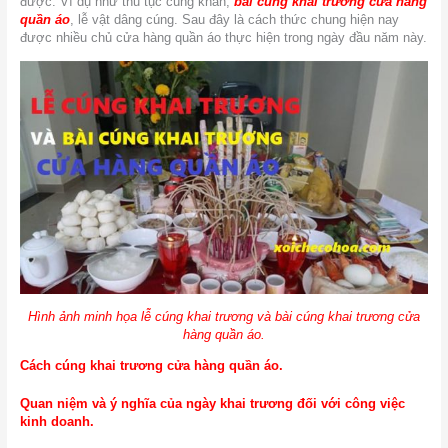
được. Ví dụ như thủ tục cúng khấn,
bài cúng khai trương cửa hàng
quần áo
, lễ vật dâng cúng. Sau đây là cách thức chung hiện nay
được nhiều chủ cửa hàng quần áo thực hiện trong ngày đầu năm này.
Hình ảnh minh họa lễ cúng khai trương và bài cúng khai trương cửa
hàng quần áo.
Cách cúng khai trương cửa hàng quần áo.
Quan niệm và ý nghĩa của ngày khai trương đối với công việc
kinh doanh.