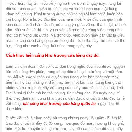
Trước tiên, hãy tìm hiểu về ý nghĩa thực sự mà ngày này mang lại
đối với kinh doanh quần áo nói riêng và kinh doanh các mặt hàng
khác nói chung. Khai trương được những người làm nghề buôn bán
coi trọng. Nó là bước đầu tiên của năm mới, khởi đầu của quá trình
kinh doanh buôn bán. Do đó, nó mang ý nghĩa về sự thành đạt, chỉ có
khởi đầu suôn sẻ thì mọi ý nguyện và mục tiêu công việc trong năm
mới có hi vọng đạt được. Và trong đó, việc buôn may bán đắt là điều
mà mọi chủ cửa hàng quần áo mong đợi. Sau đó, hãy tìm hiểu về thủ
tục, cũng như cách cúng, bài cúng trong ngày này.
Cách thực hiện cúng khai trương cửa hàng đầy đủ.
Làm ăn kinh doanh đối với các dân trong nghề đều hiểu được nguyên
tắc thờ cúng. Đa phần, trong số họ đều có sự tin tưởng về mặt tâm
linh đối với các vị thần có quyền hạn trong việc ban phát vận may,
tiền tài. Họ thờ những vị thần này trên một bàn thờ, cúng kiếng vật
phẩm và hương khói đầy đủ trong các ngày của năm. Thần Tài, Thổ
Địa là hai vị thần mà họ thờ phụng, tin tưởng cho đến ngày nay. Vì
thế, việc đầu năm cúng khai trương cần được chuẩn bị chu đáo từ lễ
vật cúng,
bài cúng khai trương cửa hàng quần áo
, ngày đẹp để
thực hiện.
Bước đầu sẽ là chọn ngày tốt trong những ngày đầu năm để làm lễ.
Sau đó, chuẩn bị đầy đủ đồ cúng: hoa quả, đồ mặn, hương khói, giấy
tiền. Một lời khuyên khi bạn tự làm, hãy nên danh sách đồ cúng đầy