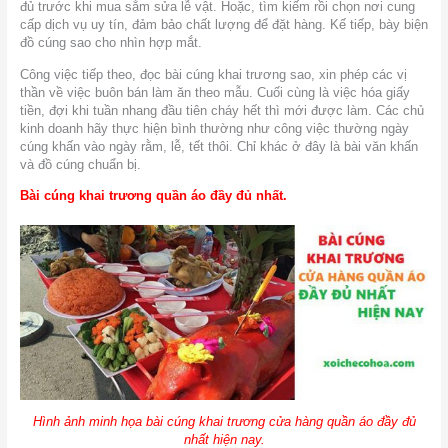
đủ trước khi mua sắm sửa lễ vật. Hoặc, tìm kiếm rồi chọn nơi cung
cấp dịch vụ uy tín, đảm bảo chất lượng để đặt hàng. Kế tiếp, bày biện
đồ cúng sao cho nhìn hợp mắt.
Công việc tiếp theo, đọc bài cúng khai trương sao, xin phép các vị
thần về việc buôn bán làm ăn theo mẫu. Cuối cùng là việc hóa giấy
tiền, đợi khi tuần nhang đầu tiên cháy hết thì mới được làm. Các chủ
kinh doanh hãy thực hiện bình thường như công việc thường ngày
cúng khấn vào ngày rằm, lễ, tết thôi. Chỉ khác ở đây là bài văn khấn
và đồ cúng chuẩn bị.
Bài cúng khai trương quần áo đầy đủ nhất.
Hình ảnh minh họa bài cúng khai trương cửa hàng quần áo đầy đủ
nhất hiện nay.