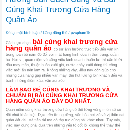
Dẫn
Cách
Cúng Khai Trương Cửa Hàng
Cúng
Và
Quần Áo
Bài
Cúng
Để lại một bình luận
/
Cúng động thổ
/
pvcpham15
Khai
Trương
bài cúng khai trương cửa
Cách lựa chọn
Cửa
hàng quần áo
Hàng
có sự ảnh hưởng trực tiếp đến vận khí
Quần
trong toàn bộ năm đó đối với mặt hàng kinh doanh thời trang, quần
Áo
áo. Bởi vì, quan niệm về công việc kinh doanh thuận lợi thì cần khởi
đầu may mắn, thuận buồn xuôi gió, nước chảy xuôi dòng thì công
việc mới ăn nên làm ra. Không những vậy, điều này còn giúp cho
những cửa hàng gặp nhiều vận may, thu hút lượng lớn khách đến và
tránh những điềm xấu, vận xui xẻo.
LÀM SAO ĐỂ CÚNG KHAI TRƯƠNG VÀ
CHUẨN BỊ BÀI CÚNG KHAI TRƯƠNG CỬA
HÀNG QUẦN ÁO ĐẦY ĐỦ NHẤT.
Quan niệm cúng khai trương cửa hàng có thể từng vùng miền sẽ có
đôi chút khác biệt. Dựa trên tín ngưỡng, văn hóa nơi đó về vị thần cai
quản đất đai. Và tiền tài mà có tập tục cúng bái khác nhau. Tuy vậy,
việc này cũng phải dựa trên những yếu tố cốt lõi không thể thay thế