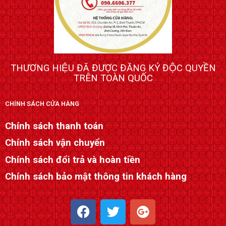
THƯƠNG HIỆU ĐÃ ĐƯỢC ĐĂNG KÝ ĐỘC QUYỀN
TRÊN TOÀN QUỐC
CHÍNH SÁCH CỬA HÀNG
Chính sách thanh toán
Chính sách vận chuyển
Chính sách đổi trả và hoàn tiền
Chính sách bảo mật thông tin khách hàng
F
T
G
a
w
o