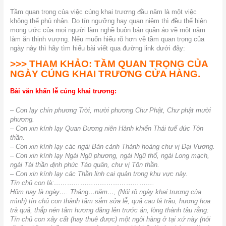
Tầm quan trọng của việc cúng khai trương đầu năm là một việc
không thể phủ nhận. Do tín ngưỡng hay quan niệm thì đều thể hiện
mong ước của mọi người làm nghề buôn bán quần áo về một năm
làm ăn thịnh vượng. Nếu muốn hiểu rõ hơn về tầm quan trọng của
ngày này thì hãy tìm hiểu bài viết qua đường link dưới đây:
>>> THAM KHẢO:
TẦM QUAN TRỌNG CỦA
NGÀY CÚNG KHAI TRƯƠNG CỬA HÀNG.
Bài văn khấn lễ cúng khai trương:
– Con lạy chín phương Trời, mười phương Chư Phật, Chư phật mười
phương.
– Con xin kính lạy Quan Đương niên Hành khiển Thái tuế đức Tôn
thần.
– Con xin kính lạy các ngài Bản cảnh Thành hoàng chư vị Đại Vương.
– Con xin kính lạy Ngài Ngũ phương, ngài Ngũ thổ, ngài Long mạch,
ngài Tài thần định phúc Táo quân, chư vị Tôn thần.
– Con xin kính lạy các Thần linh cai quản trong khu vực này.
Tín chủ con là:……………………………………….
Hôm nay là ngày…. Tháng…năm…, (Nói rõ ngày khai trương của
mình) tín chủ con thành tâm sắm sửa lễ, quả cau lá trầu, hương hoa
trà quả, thắp nén tâm hương dâng lên trước án, lòng thành tâu rằng:
Tín chủ con xây cất (hay thuê được) một ngôi hàng ở tại xứ này (nói