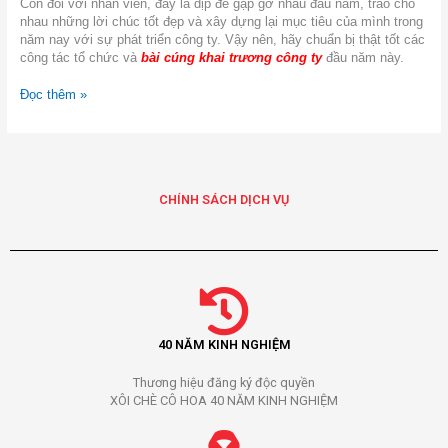
Còn đối với nhân viên, đây là dịp để gặp gỡ nhau đầu năm, trao cho
nhau những lời chúc tốt đẹp và xây dựng lại mục tiêu của mình trong
năm nay với sự phát triển công ty. Vậy nên, hãy chuẩn bị thật tốt các
công tác tổ chức và
bài cúng khai trương công ty
đầu năm này.
Đọc thêm »
CHÍNH SÁCH DỊCH VỤ
40 NĂM KINH NGHIỆM
Thương hiệu đăng ký độc quyền
XÔI CHÈ CÔ HOA 40 NĂM KINH NGHIỆM