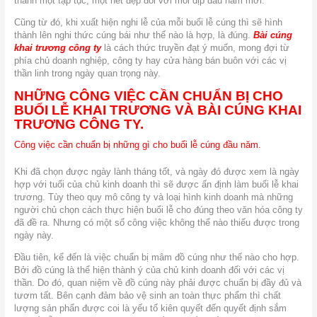
thành một tập tục, một nét đẹp đối với mỗi dịp đầu năm mới.
Cũng từ đó, khi xuất hiện nghi lễ của mỗi buổi lễ cúng thì sẽ hình
thành lên nghi thức cúng bái như thế nào là hợp, là đúng.
Bài cúng
khai trương công ty
là cách thức truyền đạt ý muốn, mong đợi từ
phía chủ doanh nghiệp, công ty hay cửa hàng bán buôn với các vị
thần linh trong ngày quan trọng này.
NHỮNG CÔNG VIỆC CẦN CHUẨN BỊ CHO
BUỔI LỄ KHAI TRƯƠNG VÀ BÀI CÚNG KHAI
TRƯƠNG CÔNG TY.
Công việc cần chuẩn bị những gì cho buổi lễ cúng đầu năm.
Khi đã chọn được ngày lành tháng tốt, và ngày đó được xem là ngày
hợp với tuổi của chủ kinh doanh thì sẽ được ấn định làm buổi lễ khai
trương. Tùy theo quy mô công ty và loại hình kinh doanh mà những
người chủ chọn cách thực hiện buổi lễ cho đúng theo văn hóa công ty
đã đề ra. Nhưng có một số công việc không thể nào thiếu được trong
ngày này.
Đầu tiên, kể đến là việc chuẩn bị mâm đồ cúng như thế nào cho hợp.
Bởi đồ cúng là thể hiện thành ý của chủ kinh doanh đối với các vị
thần. Do đó, quan niệm về đồ cúng này phải được chuẩn bị đầy đủ và
tươm tất. Bên cạnh đảm bảo vệ sinh an toàn thực phẩm thì chất
lượng sản phẩn được coi là yếu tố kiên quyết đến quyết định sắm