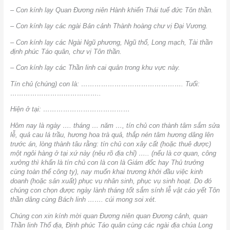
– Con kính lạy Quan Đương niên Hành khiển Thái tuế đức Tôn thần.
– Con kính lạy các ngài Bản cảnh Thành hoàng chư vị Đại Vương.
– Con kính lạy các Ngài Ngũ phương, Ngũ thổ, Long mạch, Tài thần
định phúc Táo quân, chư vị Tôn thần.
– Con kính lạy các Thần linh cai quản trong khu vực này.
Tín chủ (chúng) con là: ………………………………………. Tuổi:
…………………………………..
Hiện ở tại: …………………………………
Hôm nay là ngày …. tháng … năm …, tín chủ con thành tâm sắm sửa
lễ, quả cau lá trầu, hương hoa trà quả, thắp nén tâm hương dâng lên
trước án, lòng thành tâu rằng: tín chủ con xây cất (hoặc thuê được)
một ngôi hàng ở tại xứ này (nêu rõ địa chỉ) ….. (nếu là cơ quan, công
xưởng thì khấn là tín chủ con là con là Giám đốc hay Thủ trưởng
cùng toàn thể công ty), nay muốn khai trương khởi đầu việc kinh
doanh (hoặc sản xuất) phục vụ nhân sinh, phục vụ sinh hoạt. Do đó
chúng con chọn được ngày lành tháng tốt sắm sính lễ vật cáo yết Tôn
thần dâng cùng Bách linh ……. cúi mong soi xét.
Chúng con xin kính mời quan Đương niên quan Đương cảnh, quan
Thần linh Thổ địa, Định phúc Táo quân cùng các ngài địa chúa Long