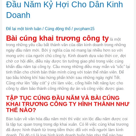
Khai
Đầu Năm Kỷ Hợi Cho Dân Kinh
Trương
Công
Doanh
Ty
Đầu
Để lại một bình luận
/
Cúng động thổ
/
pvcpham15
Năm
Kỷ
Bài cúng khai trương công ty
là một
Hợi
trong những yêu cầu bất thành văn của dân kinh doanh trong những
Cho
ngày đầu năm mới. Bởi ý nghĩa của nó mang lại nhiều hơn so với
Dân
mong ước của người chủ công ty. Kinh doanh dựa vào thời cơ, đợi
Kinh
chờ cơ hội đến, điều này được tin tưởng giao phó trong việc cúng
Doanh
khấn đầu năm tại công ty. Cầu mong những điều may mắn và “sốc” lại
tinh thần cho chính bản thân mình cùng với toàn thể nhân viên. Để
tạo bầu không khí hào hứng phấn khởi sau những ngày nghỉ Tết.
Cũng như lên “dây cót” ý chí làm việc, cống hiến hết năng lực cho
công ty đảm bảo thành công những dự án và công việc được giao.
TẬP TỤC CÚNG ĐẦU NĂM VÀ BÀI CÚNG
KHAI TRƯƠNG CÔNG TY HÌNH THÀNH NHƯ
THẾ NÀO?
Bàn luận về văn hóa đầu năm mới thì việc xin lộc đầu năm được coi
là tập tục quan trọng trong dịp khai xuân. Có lẽ việc cúng khai trương
đã được hình thành từ trong tiềm thức đối với mỗi người làm kinh
doanh. Dù đó có là loại hình kinh doanh buôn bán như thế nào hay