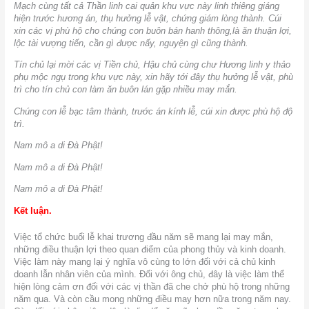
Mạch cùng tất cả Thần linh cai quản khu vực này linh thiêng giáng
hiện trước hương án, thụ hưởng lễ vật, chứng giám lòng thành. Cúi
xin các vị phù hộ cho chúng con buôn bán hanh thông,là ăn thuận lợi,
lộc tài vượng tiến, cần gì được nấy, nguyện gì cũng thành.
Tín chủ lại mời các vị Tiền chủ, Hậu chủ cùng chư Hương linh y thảo
phụ mộc ngụ trong khu vực này, xin hãy tới đây thụ hưởng lễ vật, phù
trì cho tín chủ con làm ăn buôn lán gặp nhiều may mắn.
Chúng con lễ bạc tâm thành, trước án kính lễ, cúi xin được phù hộ độ
trì.
Nam mô a di Đà Phật!
Nam mô a di Đà Phật!
Nam mô a di Đà Phật!
Kết luận.
Việc tổ chức buổi lễ khai trương đầu năm sẽ mang lại may mắn,
những điều thuận lợi theo quan điểm của phong thủy và kinh doanh.
Việc làm này mang lại ý nghĩa vô cùng to lớn đối với cả chủ kinh
doanh lẫn nhân viên của mình. Đối với ông chủ, đây là việc làm thể
hiện lòng cảm ơn đối với các vị thần đã che chở phù hộ trong những
năm qua. Và còn cầu mong những điều may hơn nữa trong năm nay.