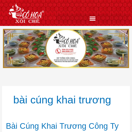
Nhảy
tới
nội
dung
bài cúng khai trương
Bài
Bài Cúng Khai Trương Công Ty
Cúng