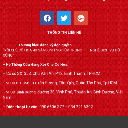
F
T
G
a
w
o
c
i
o
THÔNG TIN LIÊN HỆ
e
t
g
b
t
l
Thương hiệu đăng ký độc quyền
o
e
e
“XÔI CHÈ CÔ HOA 40 NĂM KINH NGHIỆM TRONG NGHỀ DỊCH VỤ ĐỒ
o
r
-
CÚNG”
k
p
+ Hệ Thống Cửa Hàng Xôi Chè Cô Hoa:
l
– Cơ sở SX: 353, Chu Văn An, P12, Bình Thạnh, TPHCM
u
ân Hương, Tân Qúy,
Quận Tân Phú, Tp.HCM
– VPĐD PTHCM: 100, T
s
đường 38, Vĩnh Phú, Thuận An, Bình Dương, Việt
– VPĐD Bình Dương:
Nam
– Điện thoại tư vấn:
090.6606.377 – 034.221.6392