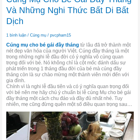
Mụ
Cho
Và Những Nghi Thức Bất Di Bất
Bé
Gái
Dịch
Đầy
Tháng
1 bình luận
/
Cúng mụ
/
pvcpham15
Và
Những
Cúng mụ cho bé gái đầy tháng
từ lâu đã trở thành một
Nghi
nét đẹp văn hóa của người Việt. Cúng đầy tháng là một
Thức
trong những nghi lễ đầu đời có ý nghĩa vô cùng quan
Bất
trọng đối với bé. Nó không chỉ là cột mốc đánh dấu sự
Di
phát triển trong 1 tháng đầu đời của bé mà cúng đầy
Bất
tháng còn là sự chào mừng một thành viên mới đến với
Dịch
gia đình.
Chính vì là nghi lễ đầu tiên và có ý nghĩa quan trọng đối
với bé nên mẹ hãy chú ý chuẩn bị lễ cúng Mụ cho bé gái
đầy tháng một cách chu đáo và đầy đủ nhất nhé. Tuy
nhiên, mẹ cũng đừng quên một số điều quan trọng sau…