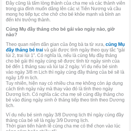
Đây cũng là tấm lòng thành của cha mẹ và các thành viên
trong gia đình muốn dâng lên các vị Tiên Nương và cầu
mong họ tiếp tục che chở cho bé khỏe mạnh và bình an
đến khi trưởng thành.
Cúng Mụ đầy tháng cho bé gái vào ngày nào, giờ
nào?
Theo quan niệm dân gian của ông bà ta từ xưa,
cúng Mụ
đầy tháng bé trai
và gái được tính ngày theo quy tắc “gái
lùi 2, trai lùi 1”. Có nghĩa là, nếu là cúng Mụ đầy tháng
cho bé gái thì ngày cúng sẽ được tính từ ngày sinh của
bé đến 1 tháng sau và lùi lại 2 ngày. Ví dụ nếu bé sinh
vào ngày 3/8 m Lịch thì ngày cúng đầy tháng của bé sẽ là
ngày 1/9 m lịch.
Tuy nhiên, hiện nay có nhiều cha mẹ không còn áp dụng
cách tính ngày này mà thay vào đó là tính theo ngày
Dương lịch. Có nghĩa các cha mẹ sẽ cúng đầy tháng cho
bé vào đúng ngày sinh ở tháng tiếp theo tính theo Dương
lịch.
Ví dụ nếu bé sinh ngày 3/8 Dương lịch thì ngày cúng đầy
tháng của bé sẽ là ngày 3/9 Dương lịch.
Thời gian tiến hành lễ cúng cha mẹ có thể chọn vào lúc