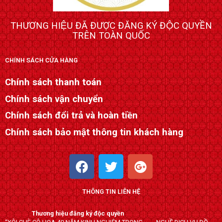
THƯƠNG HIỆU ĐÃ ĐƯỢC ĐĂNG KÝ ĐỘC QUYỀN
TRÊN TOÀN QUỐC
CHÍNH SÁCH CỬA HÀNG
Chính sách thanh toán
Chính sách vận chuyển
Chính sách đổi trả và hoàn tiền
Chính sách bảo mật thông tin khách hàng
F
T
G
a
w
o
c
i
o
THÔNG TIN LIÊN HỆ
e
t
g
b
t
l
Thương hiệu đăng ký độc quyền
o
e
e