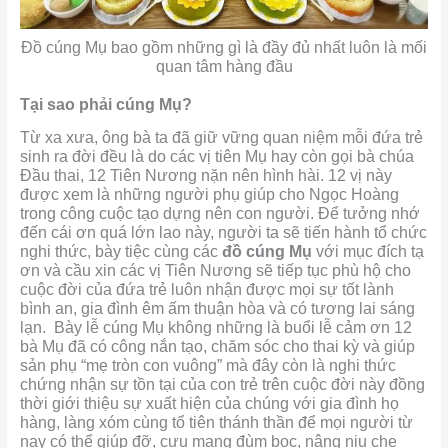
Đồ cúng Mụ bao gồm những gì là đầy đủ nhất luôn là mối
quan tâm hàng đầu
Tại sao phải cúng Mụ?
Từ xa xưa, ông bà ta đã giữ vững quan niệm mỗi đứa trẻ
sinh ra đời đều là do các vị tiên Mụ hay còn gọi bà chúa
Đầu thai, 12 Tiên Nương nặn nên hình hài. 12 vị này
được xem là những người phụ giúp cho Ngọc Hoàng
trong công cuộc tạo dựng nên con người. Để tưởng nhớ
đến cái ơn quá lớn lao này, người ta sẽ tiến hành tổ chức
nghi thức, bày tiệc cùng các
đồ cúng Mụ
với mục đích tạ
ơn và cầu xin các vị Tiên Nương sẽ tiếp tục phù hộ cho
cuộc đời của đứa trẻ luôn nhận được mọi sự tốt lành
bình an, gia đình êm ấm thuận hòa và có tương lai sáng
lạn. Bày lễ cúng Mụ không những là buổi lễ cảm ơn 12
bà Mụ đã có công nắn tạo, chăm sóc cho thai kỳ và giúp
sản phụ “mẹ tròn con vuông” mà đây còn là nghi thức
chứng nhận sự tồn tại của con trẻ trên cuộc đời này đồng
thời giới thiệu sự xuất hiện của chúng với gia đình họ
hàng, làng xóm cùng tổ tiên thánh thần để mọi người từ
nay có thể giúp đỡ, cưu mang đùm bọc, nâng niu che