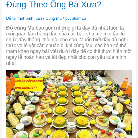
Mụ
Đúng Theo Ông Bà Xưa?
Gồm
Những
Gì
Để lại một bình luận
/
Cúng mụ
/
pvcpham15
Thì
Đồ cúng Mụ
bao gồm những gì là đầy đủ nhất luôn là
Đúng
mối quan tâm hàng đầu của các bậc cha mẹ mỗi lần tổ
Theo
chức đầy tháng, thôi nôi cho con. Muốn biết đầy đủ nghi
Ông
thức và lễ vật cần chuẩn bị khi cúng Mụ, các bạn có thể
Bà
tham khảo ngay bài viết dưới đây để có thể thực hiện một
Xưa?
ngày lễ hoàn hảo và tốt đẹp nhất cho con yêu của mình
nhé!