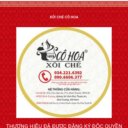
XÔI CHÈ CÔ HOA
THƯƠNG HIỆU ĐÃ ĐƯỢC ĐĂNG KÝ ĐỘC QUYỀN