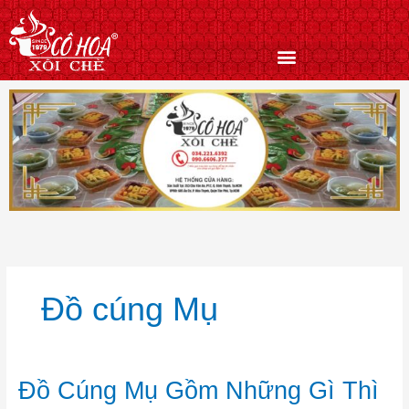
Nhảy
tới
nội
dung
Đồ cúng Mụ
Đồ
Đồ Cúng Mụ Gồm Những Gì Thì
Cúng