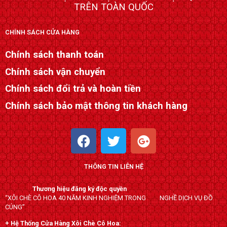
TRÊN TOÀN QUỐC
CHÍNH SÁCH CỬA HÀNG
Chính sách thanh toán
Chính sách vận chuyển
Chính sách đổi trả và hoàn tiền
Chính sách bảo mật thông tin khách hàng
F
T
G
a
w
o
c
i
o
THÔNG TIN LIÊN HỆ
e
t
g
b
t
l
Thương hiệu đăng ký độc quyền
o
e
e
“XÔI CHÈ CÔ HOA 40 NĂM KINH NGHIỆM TRONG NGHỀ DỊCH VỤ ĐỒ
o
r
-
CÚNG”
k
p
+ Hệ Thống Cửa Hàng Xôi Chè Cô Hoa: