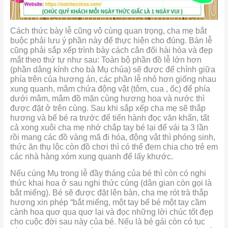
Cách thức bày lễ cũng vô cùng quan trọng, cha mẹ bắt
buộc phải lưu ý phần này để thực hiện cho đúng. Bàn lễ
cũng phải sắp xếp trình bày cách cân đối hài hòa và đẹp
mắt theo thứ tự như sau: Toàn bộ phần đồ lễ lớn hơn
(phần dâng kính cho bà Mụ chúa) sẽ được để chính giữa
phía trên của hương án, các phần lễ nhỏ hơn giống nhau
xung quanh, mâm chứa động vật (tôm, cua , ốc) để phía
dưới mâm, mâm đồ mặn cùng hương hoa và nước thì
được đặt ở trên cùng. Sau khi sắp xếp cha mẹ sẽ thắp
hương và bế bé ra trước để tiến hành đọc văn khấn, tất
cả xong xuôi cha mẹ nhớ chắp tay bé lại để vái tạ 3 lần
rồi mang các đồ vàng mã đi hóa, động vật thì phóng sinh,
thức ăn thụ lộc còn đồ chơi thì có thể đem chia cho trẻ em
các nhà hàng xóm xung quanh để lấy khước.
Nếu cúng Mụ trong lễ đầy tháng của bé thì còn có nghi
thức khai hoa ở sau nghi thức cúng (dân gian còn gọi là
bắt miếng). Bé sẽ được đặt lên bàn, cha mẹ rót trà thắp
hương xin phép “bắt miếng, một tay bế bé một tay cầm
cành hoa quơ qua quơ lại và đọc những lời chúc tốt đẹp
cho cuộc đời sau này của bé. Nếu là bé gái còn có tục