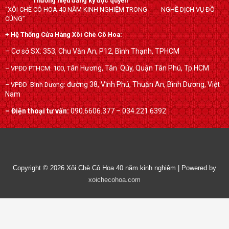
Thương hiệu đăng ký độc quyền
o
e
e
“XÔI CHÈ CÔ HOA 40 NĂM KINH NGHIỆM TRONG NGHỀ DỊCH VỤ ĐỒ
o
r
-
CÚNG”
k
p
+ Hệ Thống Cửa Hàng Xôi Chè Cô Hoa:
l
– Cơ sở SX: 353, Chu Văn An, P12, Bình Thạnh, TPHCM
u
ân Hương, Tân Qúy,
Quận Tân Phú, Tp.HCM
– VPĐD PTHCM: 100, T
s
đường 38, Vĩnh Phú, Thuận An, Bình Dương, Việt
– VPĐD Bình Dương:
Nam
– Điện thoại tư vấn:
090.6606.377 – 034.221.6392
Copyright © 2026
Xôi Chè Cô Hoa 40 năm kinh nghiệm
| Powered by
xoichecohoa.com