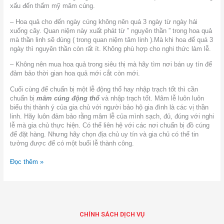
xấu đến thẩm mỹ mâm cúng.
– Hoa quả cho đến ngày cúng không nên quá 3 ngày từ ngày hái
xuống cây. Quan niệm này xuất phát từ ” nguyên thần ” trong hoa quả
mà thần linh sẽ dùng ( trong quan niệm tâm linh ).Mà khi hoa để quá 3
ngày thì nguyên thần còn rất ít. Không phù hợp cho nghi thức làm lễ.
– Không nên mua hoa quả trong siêu thị mà hãy tìm nơi bán uy tín để
đảm bảo thời gian hoa quả mới cắt còn mới.
Cuối cùng để chuẩn bị một lễ động thổ hay nhập trạch tốt thì cần
chuẩn bị
mâm cúng động thổ
và nhập trạch tốt. Mâm lễ luôn luôn
biểu thị thành ý của gia chủ với người bảo hộ gia đình là các vị thần
linh. Hãy luôn đảm bảo rằng mâm lễ của mình sạch, đủ, đúng với nghi
lễ mà gia chủ thực hiện. Có thể liên hệ với các nơi chuẩn bị đồ cúng
để đặt hàng. Nhưng hãy chọn địa chủ uy tín và gia chủ có thể tin
tưởng được để có một buổi lễ thành công.
Đọc thêm »
CHÍNH SÁCH DỊCH VỤ