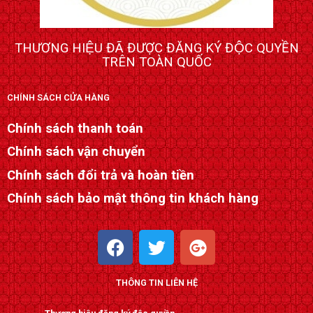
THƯƠNG HIỆU ĐÃ ĐƯỢC ĐĂNG KÝ ĐỘC QUYỀN
TRÊN TOÀN QUỐC
CHÍNH SÁCH CỬA HÀNG
Chính sách thanh toán
Chính sách vận chuyển
Chính sách đổi trả và hoàn tiền
Chính sách bảo mật thông tin khách hàng
F
T
G
a
w
o
c
i
o
THÔNG TIN LIÊN HỆ
e
t
g
b
t
l