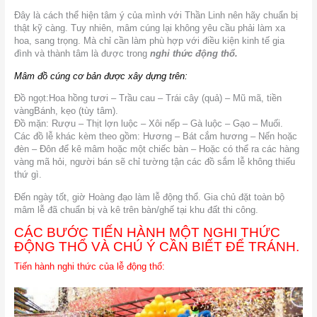
Đây là cách thể hiện tâm ý của mình với Thần Linh nên hãy chuẩn bị
thật kỹ càng. Tuy nhiên, mâm cúng lại không yêu cầu phải làm xa
hoa, sang trọng. Mà chỉ cần làm phù hợp với điều kiện kinh tế gia
đình và thành tâm là được trong
nghi thức động thổ.
Mâm đồ cúng cơ bản được xây dựng trên:
Đồ ngọt:Hoa hồng tươi – Trầu cau – Trái cây (quả) – Mũ mã, tiền
vàngBánh, kẹo (tùy tâm).
Đồ mặn: Rượu – Thịt lợn luộc – Xôi nếp – Gà luộc – Gạo – Muối.
Các đồ lễ khác kèm theo gồm: Hương – Bát cắm hương – Nến hoặc
đèn – Đôn để kê mâm hoặc một chiếc bàn – Hoặc có thể ra các hàng
vàng mã hỏi, người bán sẽ chỉ tường tận các đồ sắm lễ không thiếu
thứ gì.
Đến ngày tốt, giờ Hoàng đạo làm lễ động thổ. Gia chủ đặt toàn bộ
mâm lễ đã chuẩn bị và kê trên bàn/ghế tại khu đất thi công.
CÁC BƯỚC TIẾN HÀNH MỘT NGHI THỨC
ĐỘNG THỔ VÀ CHÚ Ý CẦN BIẾT ĐỂ TRÁNH.
Tiến hành nghi thức của lễ động thổ: