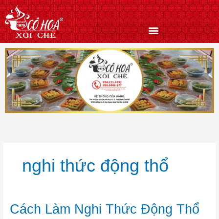
Nhảy
tới
nội
dung
nghi thức động thổ
Cách
Cách Làm Nghi Thức Động Thổ
Làm