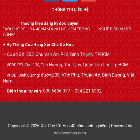
c
i
o
THÔNG TIN LIÊN HỆ
e
t
g
b
t
l
Thương hiệu đăng ký độc quyền
o
e
e
“XÔI CHÈ CÔ HOA 40 NĂM KINH NGHIỆM TRONG NGHỀ DỊCH VỤ ĐỒ
o
r
-
CÚNG”
k
p
+ Hệ Thống Cửa Hàng Xôi Chè Cô Hoa:
l
– Cơ sở SX: 353, Chu Văn An, P12, Bình Thạnh, TPHCM
u
ân Hương, Tân Qúy,
Quận Tân Phú, Tp.HCM
– VPĐD PTHCM: 100, T
s
đường 38, Vĩnh Phú, Thuận An, Bình Dương, Việt
– VPĐD Bình Dương:
Nam
– Điện thoại tư vấn:
090.6606.377 – 034.221.6392
Copyright © 2026
Xôi Chè Cô Hoa 40 năm kinh nghiệm
| Powered by
xoichecohoa.com