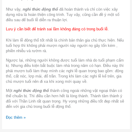
Như vậy,
nghi thức động thổ
đã hoàn thành và chỉ còn việc xây
dựng nữa là hoàn thiện công trình. Tuy vậy, cũng cần đề ý một số
điều sau để buổi lễ diễn ra thuận lợi.
Lưu ý cần biết để tránh sai lầm không đáng có trong buổi lễ.
Khi làm lễ động thổ tốt nhất là chính bản thân gia chủ thực hiện. Nếu
tuổi hợp thì không phải mượn người này người nọ gây tốn kém ,
phiền nhiễu và rườm rà.
Ngược lại, những người không được tuổi làm nhà do tuổi phạm cấm
kị. Nhưng điều kiện bắt buộc làm nhà trong năm có hạn. Điều này thì
phải mượn tuổi làm thay mình các nghi lễ quan trọng bao gồm: động
thổ, cất nóc, lợp mái, đổ trần. Trong khi làm các nghi lễ kể trên, gia
chủ mượn tuổi nên đi xa khi xong mới quay về.
Một
nghi thức động thổ
thành công ngoài những vật ngoại thân có
thể chuẩn bị. Thì điều cần hơn hết là lòng thành. Thành tâm thành ý
đối với Thần Linh rất quan trọng. Hy vọng những điều tốt đẹp nhất sẽ
đến với gia chủ trong buổi lễ động thổ.
Đọc thêm »