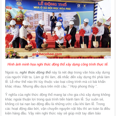
Hình ảnh minh họa nghi thức động thổ xây dựng công trình thực tế.
Ngoài ra,
nghi thức động thổ
này là nét đẹp trong văn hóa xây dựng
của người Việt ta. Làm gì thì làm, đã nhắc đến xây dựng thì phải làm
lễ. Lễ như thế nào thì tùy thuộc vào loại công trình mà có bài khấn
khác nhau. Nhưng đều dựa trên một câu :” Hợp phong thủy “.
Ý nghĩa của nghi thức động thổ mang lại cho gia chủ xây dựng không
khác ngoài thuận lợi trong quá trình tiến hành làm lễ. Sự suôn sẻ,
không có tai nạn lao động đều là những ước cầu khi làm lễ. Trong
các hoạt động đào bới, vận chuyển nguyên vật liệu thì an toàn là điều
kiện hàng đầu. Vậy nên nghi thức này sẽ giúp một tay đảm bảo