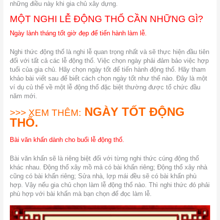
những điều này khi gia chủ xây dựng.
MỘT NGHI LỄ ĐỘNG THỔ CẦN NHỮNG GÌ?
Ngày lành tháng tốt giờ đẹp để tiến hành làm lễ.
Nghi thức động thổ là nghi lễ quan trọng nhất và sẽ thực hiện đầu tiên
đối với tất cả các lễ động thổ. Việc chọn ngày phải đảm bảo việc hợp
tuổi của gia chủ. Hãy chọn ngày tốt để tiến hành động thổ. Hãy tham
khảo bài viết sau để biết cách chọn ngày tốt như thế nào. Đây là một
ví dụ củ thể về một lễ động thổ đặc biệt thường được tổ chức đầu
năm mới.
NGÀY TỐT ĐỘNG
>>> XEM THÊM:
THỔ.
Bài văn khấn dành cho buổi lễ động thổ.
Bài văn khấn sẽ là riêng biệt đối với từng nghi thức cúng động thổ
khác nhau. Động thổ xây mồ mả có bài khấn riêng; Động thổ xây nhà
cũng có bài khấn riêng; Sửa nhà, lợp mái đều sẽ có bài khấn phù
hợp. Vậy nếu gia chủ chọn làm lễ động thổ nào. Thì nghi thức đó phải
phù hợp với bài khấn mà bạn chọn để đọc làm lễ.