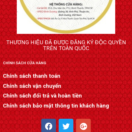
THƯƠNG HIỆU ĐÃ ĐƯỢC ĐĂNG KÝ ĐỘC QUYỀN
TRÊN TOÀN QUỐC
CHÍNH SÁCH CỬA HÀNG
Chính sách thanh toán
Chính sách vận chuyển
Chính sách đổi trả và hoàn tiền
Chính sách bảo mật thông tin khách hàng
F
T
G
a
w
o