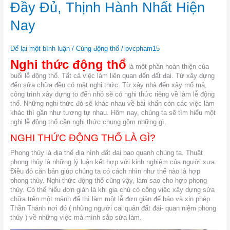
Nghi
Đầy Đủ, Thịnh Hành Nhất Hiện
Thức
Động
Nay
Thổ
Đầy
Để lại một bình luận
/
Cúng động thổ
/
pvcpham15
Đủ,
Thịnh
Nghi thức động thổ
là một phần hoàn thiện của
Hành
buổi lễ động thổ. Tất cả việc làm liên quan đến đất đai. Từ xây dựng
Nhất
đến sửa chữa đều có mặt nghi thức. Từ xây nhà đến xây mổ mả,
Hiện
công trình xây dựng to đến nhỏ sẽ có nghi thức riêng về làm lễ động
Nay
thổ. Những nghi thức đó sẽ khác nhau về bài khấn còn các việc làm
khác thì gần như tương tự nhau. Hôm nay, chúng ta sẽ tìm hiểu một
nghi lễ động thổ cần nghi thức chung gồm những gì.
NGHI THỨC ĐỘNG THỔ LÀ GÌ?
Phong thủy là địa thế địa hình đất đai bao quanh chúng ta. Thuật
phong thủy là những lý luận kết hợp với kinh nghiệm của người xưa.
Điều đó căn bản giúp chúng ta có cách nhìn như thế nào là hợp
phong thủy. Nghi thức động thổ cũng vậy, làm sao cho hợp phong
thủy. Có thể hiểu đơn giản là khi gia chủ có công việc xây dựng sửa
chữa trên một mảnh đấ thì làm một lễ đơn giản để báo và xin phép
Thần Thánh nơi đó ( những người cai quản đất đai- quan niệm phong
thủy ) về những việc mà mình sắp sửa làm.