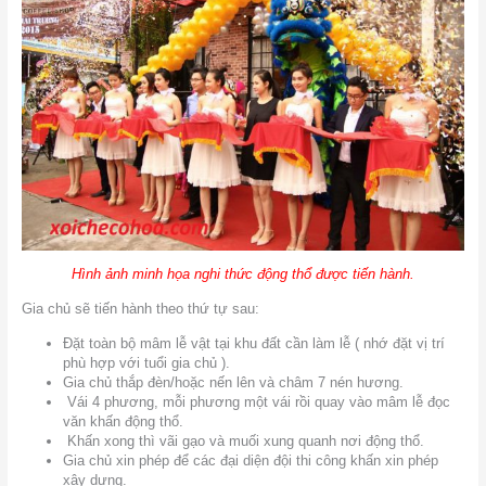
Hình ảnh minh họa nghi thức động thổ được tiến hành.
Gia chủ sẽ tiến hành theo thứ tự sau:
Đặt toàn bộ mâm lễ vật tại khu đất cần làm lễ ( nhớ đặt vị trí
phù hợp với tuổi gia chủ ).
Gia chủ thắp đèn/hoặc nến lên và châm 7 nén hương.
Vái 4 phương, mỗi phương một vái rồi quay vào mâm lễ đọc
văn khấn động thổ.
Khấn xong thì vãi gạo và muối xung quanh nơi động thổ.
Gia chủ xin phép để các đại diện đội thi công khấn xin phép
xây dựng.