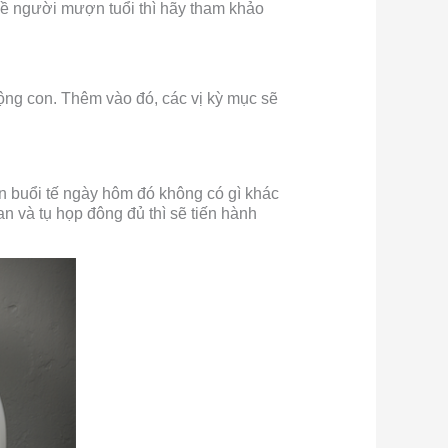
về người mượn tuổi thì hãy tham khảo
động con. Thêm vào đó, các vị kỳ mục sẽ
n buổi tế ngày hôm đó không có gì khác
 và tụ họp đông đủ thì sẽ tiến hành