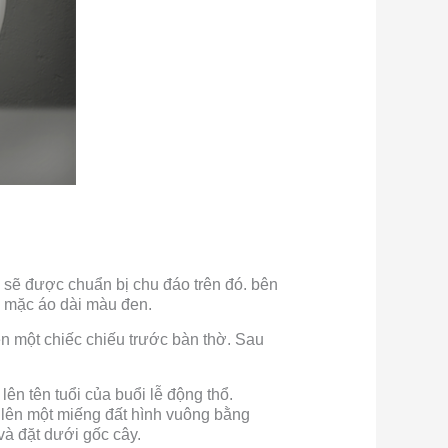
 sẽ được chuẩn bị chu đáo trên đó. bên
ế mặc áo dài màu đen.
rên một chiếc chiếu trước bàn thờ. Sau
lên tên tuổi của buổi lễ động thổ.
 lên một miếng đất hình vuông bằng
và đặt dưới gốc cây.