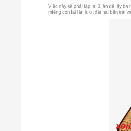
Việc này sẽ phải lặp lại 3 lần để lấy ba
miếng còn lại lần lượt đặt hai bên trái v