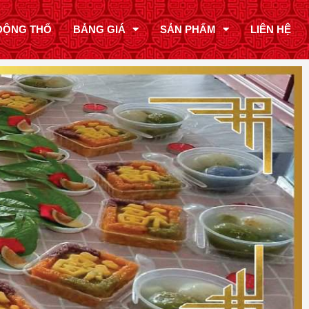
ĐỘNG THỔ
BẢNG GIÁ
SẢN PHẨM
LIÊN HỆ