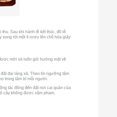
thu. Sau khi hành lễ kết thúc, đồ lễ
 xong rót một ít rượu lên chỗ hóa giấy
i được mời và luôn giữ hướng mặt về
 đất đai làng xã. Theo tín ngưỡng tâm
ọ trong tâm trí mỗi người.
động tác động đến đất nơi cai quản của
ộ cỏ cây không được xâm phạm.