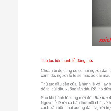
Thủ tục tiến hành lễ động thổ.
Chuẩn bị đồ cúng sẽ có hai người đàn ô
cạnh đó, người lễ tế sẽ mặc áo dài màu
Thủ tục đầu tiên của là hành lễ với lạy 
đó thì cúi đầu xuống tận đất. Rồi họ đứn
Sau khi hành lễ xong mới đến
thủ tục 
Người lễ tế rời xa bàn thờ một chút v
cách xắn bốn nhát xuống đất. Người trợ 