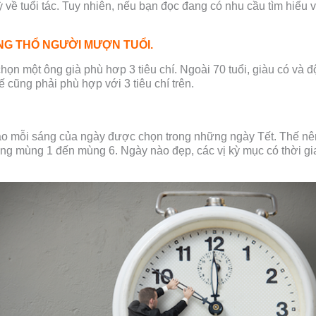
về tuổi tác. Tuy nhiên, nếu bạn đọc đang có nhu cầu tìm hiểu 
NG THỔ NGƯỜI MƯỢN TUỔI.
ọn một ông già phù hơp 3 tiêu chí. Ngoài 70 tuổi, giàu có và 
ế cũng phải phù hợp với 3 tiêu chí trên.
vào mỗi sáng của ngày được chọn trong những ngày Tết. Thế nê
g mùng 1 đến mùng 6. Ngày nào đẹp, các vị kỳ mục có thời gian