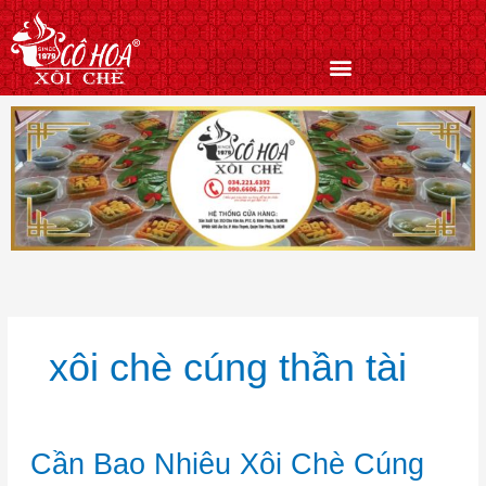
Nhảy
tới
nội
dung
xôi chè cúng thần tài
Cần
Cần Bao Nhiêu Xôi Chè Cúng
Bao