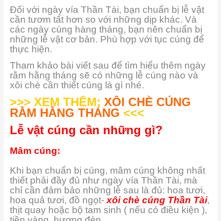
Đối với ngày vía Thần Tài, bạn chuẩn bị lễ vật
cần tươm tất hơn so với những dịp khác. Và
các ngày cúng hàng tháng, bạn nên chuẩn bị
những lễ vật cơ bản. Phù hợp với tục cúng để
thực hiện.
Tham khảo bài viết sau để tìm hiểu thêm ngày
rằm hằng tháng sẽ có những lễ cúng nào và
xôi chè cần thiết cúng là gì nhé.
>>> XEM THÊM:
XÔI CHÈ CÚNG
RẰM HẰNG THÁNG
<<<
Lễ vật cúng cần những gì?
Mâm cúng:
Khi bạn chuẩn bị cúng, mâm cúng không nhất
thiết phải đầy đủ như ngày vía Thần Tài, mà
chỉ cần đảm bảo những lễ sau là đủ: hoa tươi,
hoa quả tươi, đồ ngọt-
xôi chè cúng Thần Tài
,
thịt quay hoặc bộ tam sinh ( nếu có điều kiện ),
tiền vàng, hương đèn.