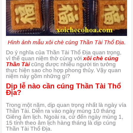
Hình ảnh mẫu xôi chè cúng Thần Tài Thổ Địa.
Do ý nghĩa của Thần Tài Thổ Địa quan trọng,
vì thế quan niệm thờ cúng với
xôi chè cúng
Thần Tài
cũng được nhiều người tin
tưởng
thực hiện sao cho hợp phong thủy. Vậy quan
niệm này gồm những gì?
Dịp lễ nào cần cúng Thần Tài Thổ
Địa?
Trong một năm, dịp quan trọng nhất là ngày vía
Thần Tài. Diễn ra vào ngày mùng 10 tháng
Giêng âm lịch. Ngoài ra, cứ đến ngày mùng 1,
15 tính theo âm lịch hàng tháng là dịp cúng
Thần Tài Thổ Địa.