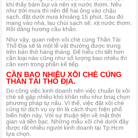
khi thấy bám bụi và nên xịt nước thơm. Nếu
như trời mưa thì nên để hai ông vào chậu
sạch, đặt dưới mưa khoảng 15 phút. Sau đó
mang vào nhà, lau chùi sạch sẽ, xịt nước thơm.
Rồi dâng hương cầu khấn.
Như vậy, quan niệm xôi chè cúng Thần Tài
Thổ Địa sẽ là một lễ vật thường được trưng
trên bàn thờ hàng tháng. Để hiểu chi tiết hơn
cần loại nào cũng như số lượng bao nhiêu thì
cần xem trong phần kế tiếp.
CẦN BAO NHIÊU XÔI CHÈ CÚNG
THẦN TÀI THỔ ĐỊA.
Do công việc kinh doanh nên việc chuẩn bị xôi
chè sẽ gặp nhiều khó khăn nếu như bnaj chọn
phương pháp tự nấu. Vì thế, việc đặt xôi chè
cúng từ dịch vụ uy tín là cách thực hiện phổ
biến hiện này. Với sự thuận tiện về mặt thời
gian và tiền bạc. Những mẫu xôi chè dưới đây
được rất nhiều người kinh doanh tại Tp.Hcm
lựa chọn.