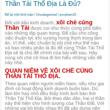
Nhiêu
Thần Tài Thổ Địa Là Đủ?
Xôi
Chè
Cúng
Để lại một bình luận
/
Uncategorized
/
pvcpham15
Thần
xôi chè cúng
Đối với dân kinh doanh,
Tài
Thần Tài
được coi như thức cúng phổ biến
Thổ
vào những dịp quan trọng. Để cầu cho công
Địa
Là
việc thuận lợi, khí vượng hưng thịnh trong làm
Đủ?
ăn. Vì thế, việc chuẩn bị xôi chè như thế nào
và bao nhiêu phần là đủ để cúng Thần Tài Thổ
Địa sẽ là chủ đề chính của bài viết sau. Hãy
cùng xôi chè cô Hoa đi tìm hiểu những vấn đề
này nhé.
QUAN NIỆM VỀ XÔI CHÈ CÚNG
THẦN TÀI THỔ ĐỊA.
Theo quan niệm người miền Nam, nếu như gia
đình có hoạt động kinh doanh buôn bán. Dù
làm lớn hay nhỏ đều thấy hình ảnh bàn thờ
Thần Tài Thổ Địa. Bởi theo dân dân, hai vị thần
này thể hiện cho hình tượng của Thần Đất. Với
những vai trò khác nhau thì đã xây dựng nên