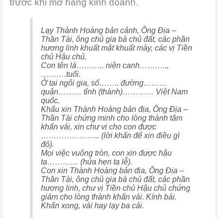
trước khi mở hàng kinh doanh.
Lạy Thành Hoàng bản cảnh, Ông Địa –
Thần Tài, ông chủ gia bà chủ đất, các phần
hương linh khuất mặt khuất mày, các vị Tiền
chủ Hậu chủ.
Con tên là……….. niên canh………..,
……….tuổi.
Ở tại ngôi gia, số…….. đường………
quận……… tỉnh (thành)………… Việt Nam
quốc.
Khấu xin Thành Hoàng bản địa, Ông Địa –
Thần Tài chứng minh cho lòng thành tâm
khấn vái, xin chư vị cho con được
………………….. (lời khấn để xin điều gì
đó).
Mọi việc vuông tròn, con xin được hậu
tạ………… (hứa hẹn tạ lễ).
Con xin Thành Hoàng bản địa, Ông Địa –
Thần Tài, ông chủ gia bà chủ đất, các phần
hương linh, chư vị Tiền chủ Hậu chủ chứng
giám cho lòng thành khấn vái. Kính bái.
Khấn xong, vái hay lạy ba cái.