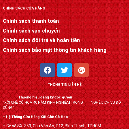
CHÍNH SÁCH CỬA HÀNG
Chính sách thanh toán
Chính sách vận chuyển
Chính sách đổi trả và hoàn tiền
Chính sách bảo mật thông tin khách hàng
F
T
G
a
w
o
c
i
o
THÔNG TIN LIÊN HỆ
e
t
g
b
t
l
Thương hiệu đăng ký độc quyền
o
e
e
“XÔI CHÈ CÔ HOA 40 NĂM KINH NGHIỆM TRONG NGHỀ DỊCH VỤ ĐỒ
o
r
-
CÚNG”
k
p
+ Hệ Thống Cửa Hàng Xôi Chè Cô Hoa:
l
– Cơ sở SX: 353, Chu Văn An, P12, Bình Thạnh, TPHCM