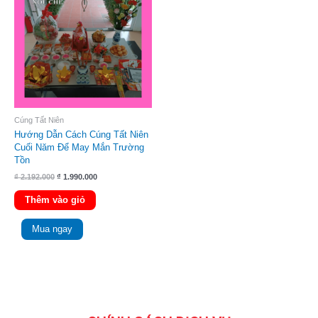
₫ 2.192.000.
là:
₫ 1.990.000.
Cúng Tất Niên
Hướng Dẫn Cách Cúng Tất Niên
Cuối Năm Để May Mắn Trường
Tồn
₫
2.192.000
₫
1.990.000
Thêm vào giỏ
Mua ngay