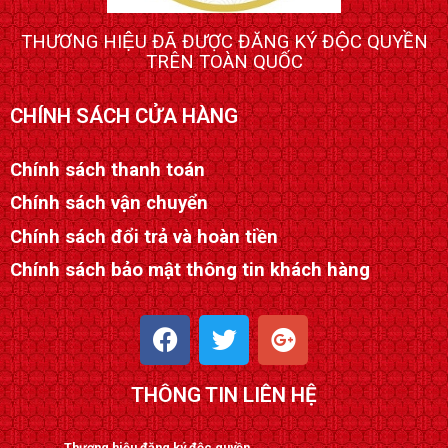
THƯƠNG HIỆU ĐÃ ĐƯỢC ĐĂNG KÝ ĐỘC QUYỀN
TRÊN TOÀN QUỐC
CHÍNH SÁCH CỬA HÀNG
Chính sách thanh toán
Chính sách vận chuyển
Chính sách đổi trả và hoàn tiền
Chính sách bảo mật thông tin khách hàng
F
T
G
a
w
o
c
i
o
THÔNG TIN LIÊN HỆ
e
t
g
b
t
l
Thương hiệu đăng ký độc quyền