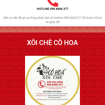
HOTLINE 090.6606.377
Bất cứ vấn đề gì vui lòng phản ảnh về hotline 090.6606.377 để được hỗ trợ
và giúp đỡ
XÔI CHÈ CÔ HOA