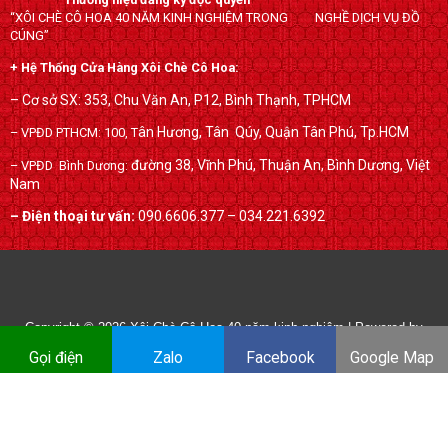
o
e
e
“XÔI CHÈ CÔ HOA 40 NĂM KINH NGHIỆM TRONG NGHỀ DỊCH VỤ ĐỒ
o
r
-
CÚNG”
k
p
+ Hệ Thống Cửa Hàng Xôi Chè Cô Hoa:
l
u
– Cơ sở SX: 353, Chu Văn An, P12, Bình Thạnh, TPHCM
s
ân Hương, Tân Qúy,
Quận Tân Phú, Tp.HCM
– VPĐD PTHCM: 100, T
đường 38, Vĩnh Phú, Thuận An, Bình Dương, Việt
– VPĐD Bình Dương:
Nam
– Điện thoại tư vấn:
090.6606.377 – 034.221.6392
Copyright © 2026
Xôi Chè Cô Hoa 40 năm kinh nghiệm
| Powered by
xoichecohoa.com
Gọi điện
Zalo
Facebook
Google Map