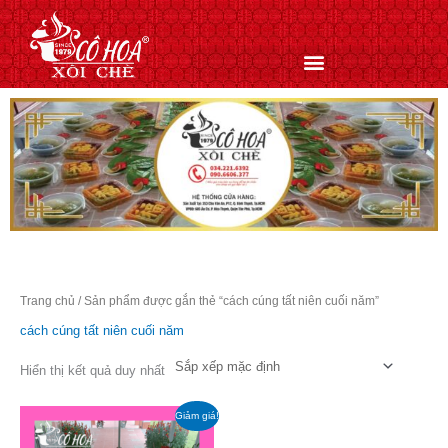
Nhảy
tới
nội
dung
Trang chủ
/ Sản phẩm được gắn thẻ “cách cúng tất niên cuối năm”
cách cúng tất niên cuối năm
Hiển thị kết quả duy nhất
Giá
Giá
Giảm giá!
gốc
hiện
là:
tại