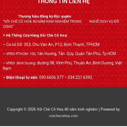
THÔNG TIN LIÊN HỆ
e
t
g
b
t
l
o
e
e
Thương hiệu đăng ký độc quyền
“XÔI CHÈ CÔ HOA 40 NĂM KINH NGHIỆM TRONG NGHỀ DỊCH VỤ ĐỒ
o
r
-
CÚNG”
k
p
+ Hệ Thống Cửa Hàng Xôi Chè Cô Hoa:
l
u
– Cơ sở SX: 353, Chu Văn An, P12, Bình Thạnh, TPHCM
s
ân Hương, Tân Qúy,
Quận Tân Phú, Tp.HCM
– VPĐD PTHCM: 100, T
đường 38, Vĩnh Phú, Thuận An, Bình Dương, Việt
– VPĐD Bình Dương:
Nam
– Điện thoại tư vấn:
090.6606.377 – 034.221.6392
Copyright © 2026
Xôi Chè Cô Hoa 40 năm kinh nghiệm
| Powered by
xoichecohoa.com