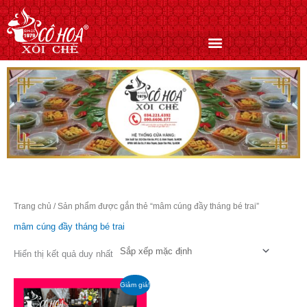
Nhảy
tới
nội
dung
Trang chủ
/ Sản phẩm được gắn thẻ “mâm cúng đầy tháng bé trai”
mâm cúng đầy tháng bé trai
Hiển thị kết quả duy nhất
Giá
Giá
Giảm giá!
gốc
hiện
là:
tại