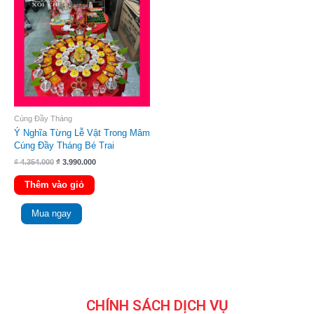
₫ 4.354.000.
là:
₫ 3.990.000.
Cúng Đầy Tháng
Ý Nghĩa Từng Lễ Vật Trong Mâm
Cúng Đầy Tháng Bé Trai
₫
4.354.000
₫
3.990.000
Thêm vào giỏ
Mua ngay
CHÍNH SÁCH DỊCH VỤ