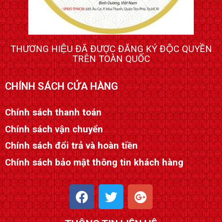
THƯƠNG HIỆU ĐÃ ĐƯỢC ĐĂNG KÝ ĐỘC QUYỀN
TRÊN TOÀN QUỐC
CHÍNH SÁCH CỬA HÀNG
Chính sách thanh toán
Chính sách vận chuyển
Chính sách đổi trả và hoàn tiền
Chính sách bảo mật thông tin khách hàng
F
T
G
a
w
o
c
i
o