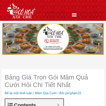
Nhảy
tới
nội
dung
Bảng Giá Trọn Gói Mâm Quả
Cưới Hỏi Chi Tiết Nhất
Để lại một bình luận
/
Mâm Qủa Cưới
/ Bởi
pvcpham15
Contents