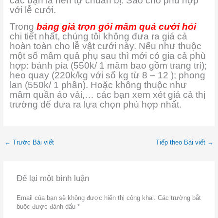
các bạn là nên tự chuẩn bị. Sao cho phù hợp
với lễ cưới.
Trong
bảng giá trọn gói mâm quả cưới hỏi
chi tiết nhất, chúng tôi không đưa ra giá cả
hoàn toàn cho lễ vật cưới này. Nếu như thuộc
một số mâm quả phụ sau thì mới có gia cả phù
hợp: bánh pía (550k/ 1 mâm bao gồm trang trí);
heo quay (220k/kg với số kg từ 8 – 12 ); phong
lan (550k/ 1 phần).
Hoặc không thuộc như
mâm quần áo vải,… các bạn xem xét giá cả thị
trường để đưa ra lựa chọn phù hợp nhất.
←
Trước Bài viết
Tiếp theo Bài viết
→
Để lại một bình luận
Email của bạn sẽ không được hiển thị công khai.
Các trường bắt
buộc được đánh dấu
*