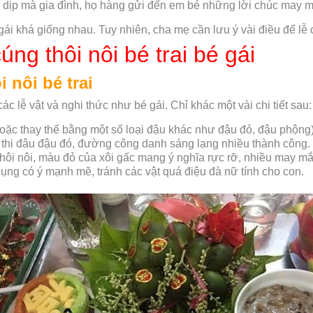
à dịp mà gia đình, họ hàng gửi đến em bé những lời chúc may 
ái khá giống nhau. Tuy nhiên, cha mẹ cần lưu ý vài điều để lễ 
úng thôi nôi bé trai bé gái
 nôi bé trai
ác lễ vật và nghi thức như bé gái. Chỉ khác một vài chi tiết sau:
hoặc thay thế bằng một số loại đậu khác như đậu đỏ, đậu phộng
n thi đâu đậu đó, đường công danh sáng lạng nhiều thành công.
thôi nôi, màu đỏ của xôi gấc mang ý nghĩa rực rỡ, nhiều may m
ụng có ý mạnh mẽ, tránh các vật quá điệu đà nữ tính cho con.