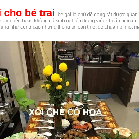
 cho bé trai
bé gái là chủ đề đang rất được quan
 cạnh bên hoặc không có kinh nghiệm trong việc chuẩn bị mâm
u cũng như cung cấp những thông tin cần thiết để chuẩn bị một 