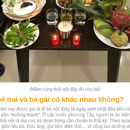
(Mâm cúng thôi nôi đầy đủ cho bé)
é trai và bé gái có khác nhau không?
 hiện nay được gọi là lễ bỏ nôi. Đây là ngày sinh nhật đầu tiên 
 dần “trưởng thành”. Ở các nước phương Tây, người ta ăn mừn
thôi nôi là dịp cực kỳ quan trọng cần chuẩn bị thật kỹ. Theo qua
h gồm Mụ bà, Đức ông, gia tiên, điền thổ,… vì công lao dưỡng d