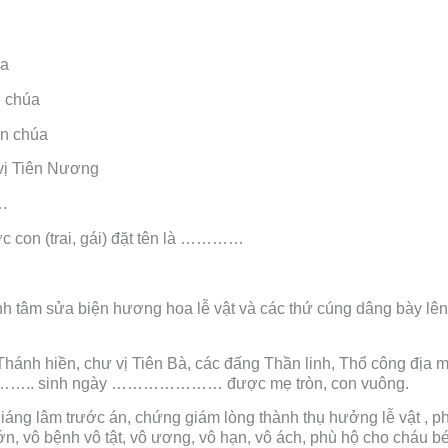
úa
n chúa
ên chúa
 vị Tiên Nương
……
on (trai, gái) đặt tên là …………
 tâm sửa biện hương hoa lễ vật và các thứ cúng dâng bày lên 
ánh hiền, chư vị Tiên Bà, các đấng Thần linh, Thổ công địa mạ
…………….. sinh ngày ………………… được mẹ tròn, con vuông.
 giáng lâm trước án, chứng giám lòng thành thụ hưởng lễ vật , ph
n, vô bệnh vô tật, vô ương, vô hạn, vô ách, phù hộ cho cháu b