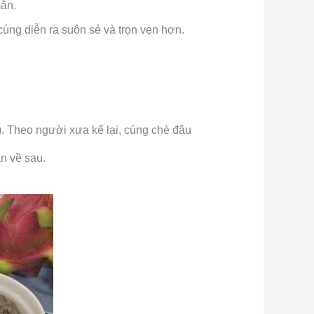
mắn.
cúng diễn ra suôn sẻ và trọn vẹn hơn.
). Theo người xưa kể lại, cúng chè đậu
ắn về sau.