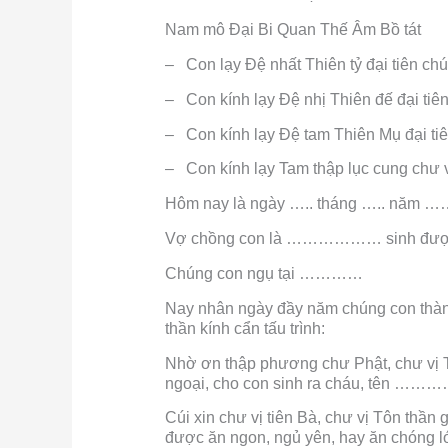
Nam mô Đại Bi Quan Thế Âm Bồ tát
– Con lạy Đệ nhất Thiên tỷ đại tiên ch
– Con kính lạy Đệ nhị Thiên đế đại tiê
– Con kính lạy Đệ tam Thiên Mụ đại ti
– Con kính lạy Tam thập lục cung chư
Hôm nay là ngày ….. tháng ….. năm 
Vợ chồng con là ……………… sinh được c
Chúng con ngụ tại …………
Nay nhân ngày đầy năm chúng con thành
thần kính cẩn tấu trình:
Nhờ ơn thập phương chư Phật, chư vị Th
ngoại, cho con sinh ra cháu, tên 
Cúi xin chư vị tiên Bà, chư vị Tôn thần
được ăn ngon, ngủ yên, hay ăn chóng lớ