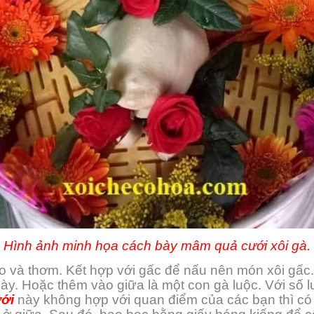
Hình ảnh minh họa cách bày mâm quả cưới xôi gà.
o và thơm. Kết hợp với gấc để nấu nên món xôi gấc. 
 Hoặc thêm vào giữa là một con gà luộc. Với số lượn
ới
này không hợp với quan điểm của các bạn thì có 