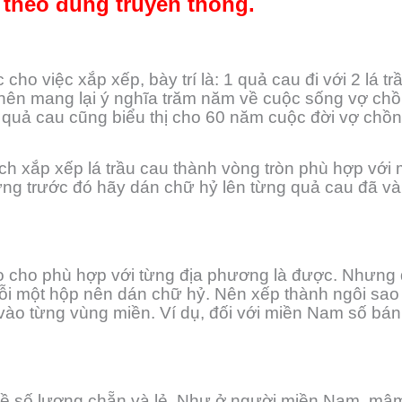
theo đúng truyền thống.
cho việc xắp xếp, bày trí là: 1 quả cau đi với 2 lá t
nên mang lại ý nghĩa trăm năm về cuộc sống vợ chồ
0 quả cau cũng biểu thị cho 60 năm cuộc đời vợ chồn
 xắp xếp lá trầu cau thành vòng tròn phù hợp với m
hưng trước đó hãy dán chữ hỷ lên từng quả cau đã và
o cho phù hợp với từng địa phương là được. Nhưng đ
i một hộp nên dán chữ hỷ. Nên xếp thành ngôi sao
 vào từng vùng miền. Ví dụ, đối với miền Nam số bán
về số lượng chẵn và lẻ. Như ở người miền Nam, mâm