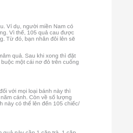
rầu. Ví dụ, người miền Nam có
ng. Vì thế, 105 quả cau được
g. Từ đó, bạn nhân đôi lên sẽ
âm quả. Sau khi xong thì đặt
 buộc một cái nơ đỏ trên cuống
ối với mọi loại bánh này thì
 năm cánh. Còn về số lượng
h này có thể lên đến 105 chiếc/
 quả này cần 1 cặp trà, 1 cặp