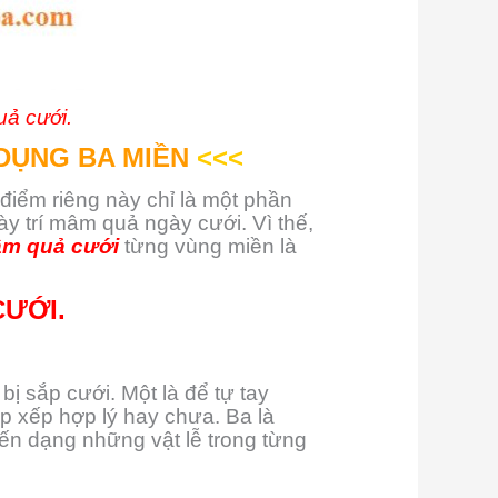
ả cưới.
DỤNG BA MIỀN
<<<
 điểm riêng này chỉ là một phần
ày trí mâm quả ngày cưới. Vì thế,
âm quả cưới
từng vùng miền là
CƯỚI.
ị sắp cưới. Một là để tự tay
 xếp hợp lý hay chưa. Ba là
iến dạng những vật lễ trong từng