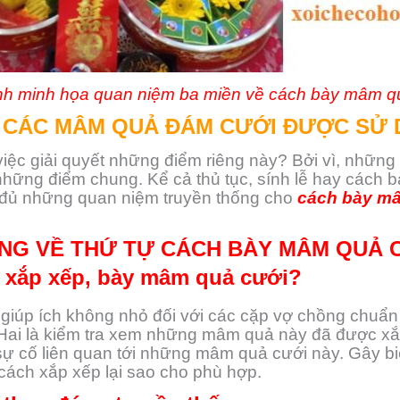
nh minh họa quan niệm ba miền về cách bày mâm qu
 CÁC MÂM QUẢ ĐÁM CƯỚI ĐƯỢC SỬ 
việc giải quyết những điểm riêng này? Bởi vì, những
 những điểm chung. Kể cả thủ tục, sính lễ hay cách b
y đủ những quan niệm truyền thống cho
cách bày m
NG VỀ THỨ TỰ CÁCH BÀY MÂM QUẢ 
h xắp xếp, bày mâm quả cưới?
 giúp ích không nhỏ đối với các cặp vợ chồng chuẩn b
Hai là kiểm tra xem những mâm quả này đã được xắp
 sự cố liên quan tới những mâm quả cưới này. Gây b
cách xắp xếp lại sao cho phù hợp.