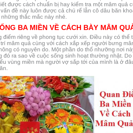
biết được cách chuẩn bị hay kiểm tra một mâm quả c
vấn đề này luôn được cả chú rể lẫn cô dâu băn kho
p những thắc mắc này nhé.
ỐNG BA MIỀN VỀ CÁCH BÀY MÂM QUẢ
điểm riêng về phong tục cưới xin. Điều này có thể
y trí mâm quả cùng với cách xắp xếp người bưng mâ
 không có nguyên do. Một phần do thổ nhưỡng nơi nà
 đó ra sao về cuộc sống sinh hoạt thường nhật. D
iểu vùng miền mà người vợ sắp tới của mình là ở đâ
ăn.