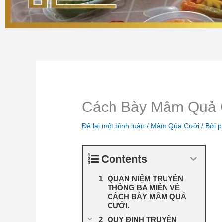
Cách Bày Mâm Quả 
Để lại một bình luận
/
Mâm Qủa Cưới
/ Bởi
p
Contents
QUAN NIỆM TRUYỀN
THỐNG BA MIỀN VỀ
CÁCH BÀY MÂM QUẢ
CƯỚI.
QUY ĐỊNH TRUYỀN