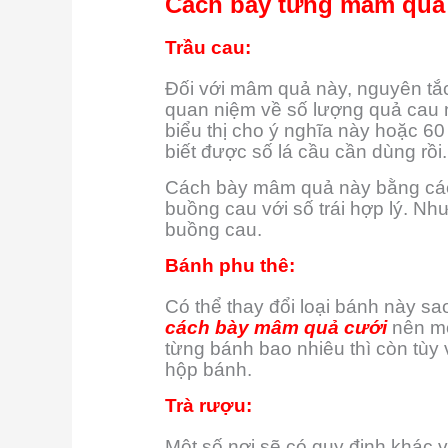
Cách bày từng mâm quả 
Trầu cau:
Đối với mâm quả này, nguyên tắc 
quan niệm về số lượng quả cau 
biểu thị cho ý nghĩa này hoặc 6
biết được số lá cầu cần dùng rồi.
Cách bày mâm quả này bằng cách
buồng cau với số trái hợp lý. N
buồng cau.
Bánh phu thê:
Có thể thay đổi loại bánh này sa
cách bày mâm quả cưới
nên mỗ
từng bánh bao nhiêu thì còn tùy
hộp bánh.
Trà rượu:
Một số nơi sẽ có quy định khác 