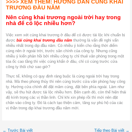
>>>> XEM THÊM:
HƯỚNG DẪN CÚNG KHAI
TRƯƠNG ĐẦU NĂM
Nên cúng khai trương ngoài trời hay trong
nhà để có lộc nhiều hơn?
Việc xem xét cúng khai trương ở đâu để có được tài lộc khi chuẩn bị
được
bài cúng khai trương đầu năm
thường là vấn đề nghi vấn
nhiều nhất trong dịp đầu năm. Có nhiều ý kiến cho rằng thời điểm
cúng nên ở ngoài trời, trước sân chính của công ty. Nhưng cũng
nhiều ý kiến phản hồi bởi nhiều công ty chỉ thuê văn phòng trong một
tòa ốc cao tầng thì việc cúng khấn ở đâu, chỉ có cúng trước cửa
công ty thôi chứ sao giờ?
Thực tế, không có quy định ràng buộc là cúng ngoài trời hay trong
nhà. Mà theo phong thủy thì nên cúng trước cửa văn phòng hay công
ty. Hướng cửa chính để đặt mâm cúng, đặt bên phía ngoài. Làm như
vậy, sẽ thu hút được tài lộc nhiều hơn. Bên cạnh đó, còn thể hiện thái
độ kính trọng các vị thần linh. Chỉ khi xin phép rồi thì mới nên đặt
chân vào công ty. Đó là cách tạo thiện cảm, tăng sự phù hộ của các
vị thần trong dịp khai trương đầu năm mới.
←
Trước Bài viết
Tiếp theo Bài viết
→