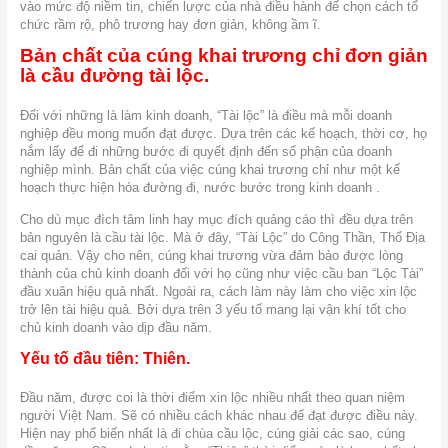
vào mức độ niềm tin, chiến lược của nhà điều hành để chọn cách tổ
chức rầm rộ, phô trương hay đơn giản, không ầm ĩ.
Bản chất của cúng khai trương chỉ đơn giản
là cầu đường tài lộc.
Đối với những là làm kinh doanh, “Tài lộc” là điều mà mỗi doanh
nghiệp đều mong muốn đạt được. Dựa trên các kế hoạch, thời cơ, họ
nắm lấy để đi những bước đi quyết định đến số phận của doanh
nghiệp mình. Bản chất của việc cúng khai trương chỉ như một kế
hoạch thực hiện hóa đường đi, nước bước trong kinh doanh .
Cho dù mục đích tâm linh hay mục đích quảng cáo thì đều dựa trên
bản nguyên là cầu tài lộc. Mà ở đây, “Tài Lộc” do Công Thần, Thổ Địa
cai quản. Vậy cho nên, cúng khai trương vừa đảm bảo được lòng
thành của chủ kinh doanh đối với họ cũng như việc cầu ban “Lộc Tài”
đầu xuân hiệu quả nhất. Ngoài ra, cách làm này làm cho việc xin lộc
trở lên tài hiệu quả. Bởi dựa trên 3 yếu tố mang lại vận khí tốt cho
chủ kinh doanh vào dịp đầu năm.
Yếu tố đầu tiên: Thiên.
Đầu năm, được coi là thời điểm xin lộc nhiều nhất theo quan niệm
người Việt Nam. Sẽ có nhiều cách khác nhau để đạt được điều này.
Hiện nay phổ biến nhất là đi chùa cầu lộc, cúng giải các sao, cúng