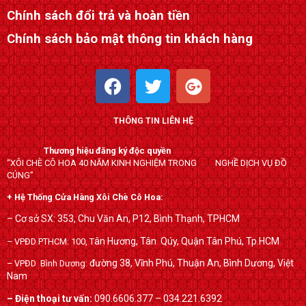
Chính sách đổi trả và hoàn tiền
Chính sách bảo mật thông tin khách hàng
F
T
G
a
w
o
c
i
o
THÔNG TIN LIÊN HỆ
e
t
g
b
t
l
Thương hiệu đăng ký độc quyền
o
e
e
“XÔI CHÈ CÔ HOA 40 NĂM KINH NGHIỆM TRONG NGHỀ DỊCH VỤ ĐỒ
o
r
-
CÚNG”
k
p
+ Hệ Thống Cửa Hàng Xôi Chè Cô Hoa:
l
– Cơ sở SX: 353, Chu Văn An, P12, Bình Thạnh, TPHCM
u
ân Hương, Tân Qúy,
Quận Tân Phú, Tp.HCM
– VPĐD PTHCM: 100, T
s
đường 38, Vĩnh Phú, Thuận An, Bình Dương, Việt
– VPĐD Bình Dương:
Nam
– Điện thoại tư vấn:
090.6606.377 – 034.221.6392