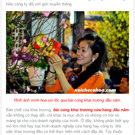
hiệu công ty đối với giới truyền thông.
Hình ảnh minh họa xin lộc qua bài cúng khai trương đầu năm.
Bản chất của khai trương,
bài cúng khai trương cửa hàng đầu năm
vẫn không có thay đổi, chỉ khác là mục đích và những cơ hội nó
mang lại cho cửa doanh nghiệp của mình. Ở đây, không phân biệt quy
mô lớn nhỏ hay loại hình doanh nghiệp cửa hàng hay công ty. Mà
việc khai trương đều có thể thực hiện một cách đầy đủ. Tùy thuộc