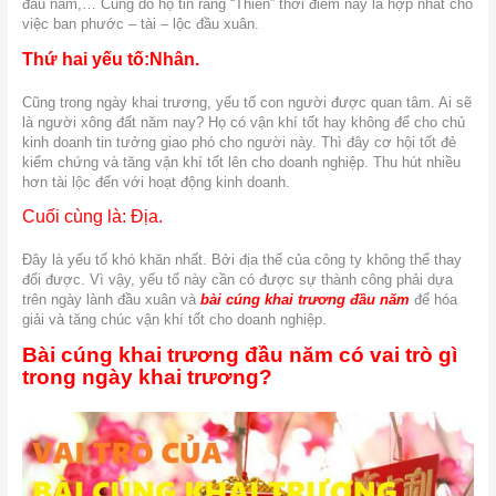
đầu năm,… Cũng do họ tin rằng “Thiên” thời điểm này là hợp nhất cho
việc ban phước – tài – lộc đầu xuân.
Thứ hai yếu tố:Nhân.
Cũng trong ngày khai trương, yếu tố con người được quan tâm. Ai sẽ
là người xông đất năm nay? Họ có vận khí tốt hay không để cho chủ
kinh doanh tin tưởng giao phó cho người này. Thì đây cơ hội tốt đẻ
kiểm chứng và tăng vận khí tốt lên cho doanh nghiệp. Thu hút nhiều
hơn tài lộc đến với hoạt động kinh doanh.
Cuối cùng là: Địa.
Đây là yếu tố khó khăn nhất. Bởi địa thế của công ty không thể thay
đổi được. Vì vậy, yếu tố này cần có được sự thành công phải dựa
trên ngày lành đầu xuân và
bài cúng khai trương đầu năm
để hóa
giải và tăng chúc vận khí tốt cho doanh nghiệp.
Bài cúng khai trương đầu năm có vai trò gì
trong ngày khai trương?