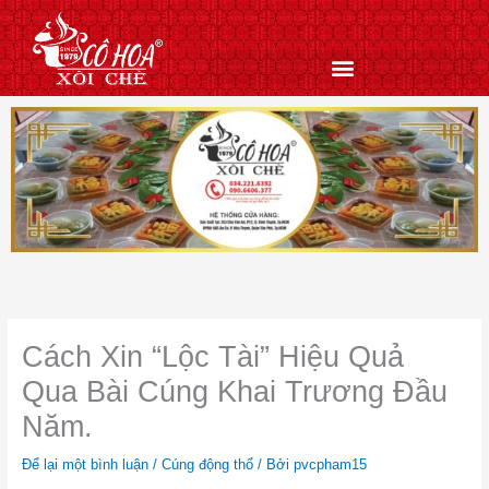
Nhảy
tới
nội
dung
Cách Xin “Lộc Tài” Hiệu Quả
Qua Bài Cúng Khai Trương Đầu
Năm.
Để lại một bình luận
/
Cúng động thổ
/ Bởi
pvcpham15