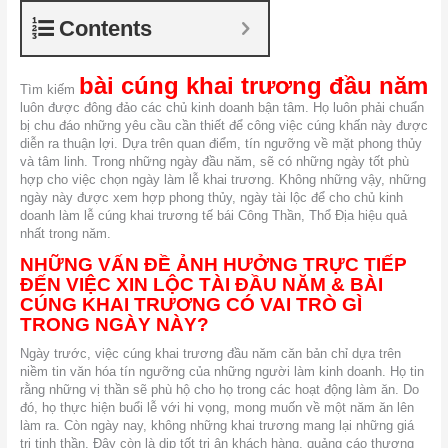
Contents
bài cúng khai trương đầu năm
Tìm kiếm
luôn được đông đảo các chủ kinh doanh bận tâm. Họ luôn phải chuẩn
bị chu đáo những yêu cầu cần thiết để công việc cúng khấn này được
diễn ra thuận lợi. Dựa trên quan điểm, tín ngưỡng về mặt phong thủy
và tâm linh. Trong những ngày đầu năm, sẽ có những ngày tốt phù
hợp cho việc chọn ngày làm lễ khai trương. Không những vậy, những
ngày này được xem hợp phong thủy, ngày tài lộc để cho chủ kinh
doanh làm lễ cúng khai trương tế bái Công Thần, Thổ Địa hiệu quả
nhất trong năm.
NHỮNG VẤN ĐỀ ẢNH HƯỞNG TRỰC TIẾP
ĐẾN VIỆC XIN LỘC TÀI ĐẦU NĂM & BÀI
CÚNG KHAI TRƯƠNG CÓ VAI TRÒ GÌ
TRONG NGÀY NÀY?
Ngày trước, việc cúng khai trương đầu năm căn bản chỉ dựa trên
niềm tin văn hóa tín ngưỡng của những người làm kinh doanh. Họ tin
rằng những vị thần sẽ phù hộ cho họ trong các hoạt động làm ăn. Do
đó, họ thực hiện buổi lễ với hi vọng, mong muốn về một năm ăn lên
làm ra. Còn ngày nay, không những khai trương mang lại những giá
trị tinh thần. Đây còn là dịp tốt tri ân khách hàng, quảng cáo thương