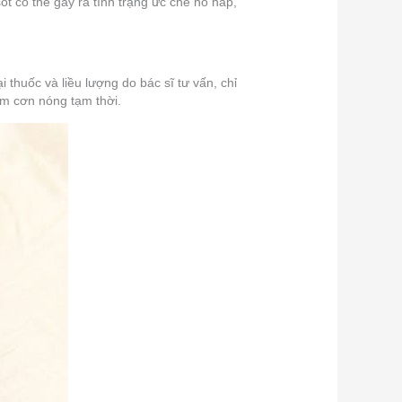
ốt có thể gây ra tình trạng ức chế hô hấp,
thuốc và liều lượng do bác sĩ tư vấn, chỉ
ảm cơn nóng tạm thời.