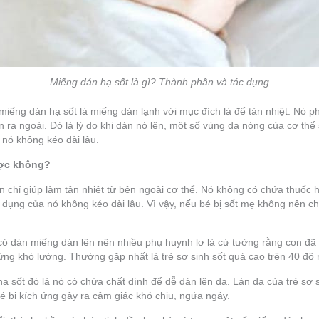
Miếng dán hạ sốt là gì? Thành phần và tác dụng
miếng dán hạ sốt là miếng dán lạnh với mục đích là để tản nhiệt. Nó p
ra ngoài. Đó là lý do khi dán nó lên, một số vùng da nóng của cơ thể 
 nó không kéo dài lâu.
ược không?
 chỉ giúp làm tản nhiệt từ bên ngoài cơ thể. Nó không có chứa thuốc h
g dụng của nó không kéo dài lâu. Vì vậy, nếu bé bị sốt mẹ không nên ch
 có dán miếng dán lên nên nhiều phụ huynh lơ là cứ tưởng rằng con đã
ứng khó lường. Thường gặp nhất là trẻ sơ sinh sốt quá cao trên 40 độ r
ạ sốt đó là nó có chứa chất dính để dễ dán lên da. Làn da của trẻ sơ
bé bị kích ứng gây ra cảm giác khó chịu, ngứa ngáy.