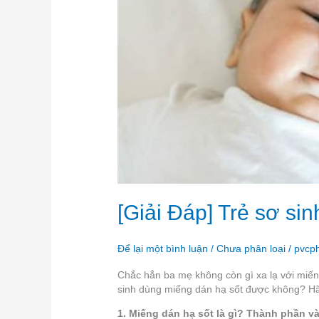
dán
hạ
sốt
được
không
[Giải Đáp] Trẻ sơ s
Để lại một bình luận
/
Chưa phân loại
/
pvcp
Chắc hẳn ba mẹ không còn gì xa lạ với miếng
sinh dùng miếng dán hạ sốt được không? Hãy
1. Miếng dán hạ sốt là gì? Thành phần v