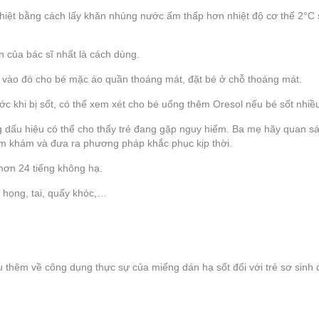
hiệt bằng cách lấy khăn nhúng nước ấm thấp hơn nhiệt độ cơ thể 2°C so
n của bác sĩ nhất là cách dùng.
 vào đó cho bé mặc áo quần thoáng mát, đặt bé ở chỗ thoáng mát.
c khi bị sốt, có thể xem xét cho bé uống thêm Oresol nếu bé sốt nhi
g dấu hiệu có thể cho thấy trẻ đang gặp nguy hiểm. Ba mẹ hãy quan sá
ăm khám và đưa ra phương pháp khắc phục kịp thời.
 hơn 24 tiếng không hạ.
 họng, tai, quấy khóc,…
u thêm về công dụng thực sự của miếng dán hạ sốt đối với trẻ sơ sinh