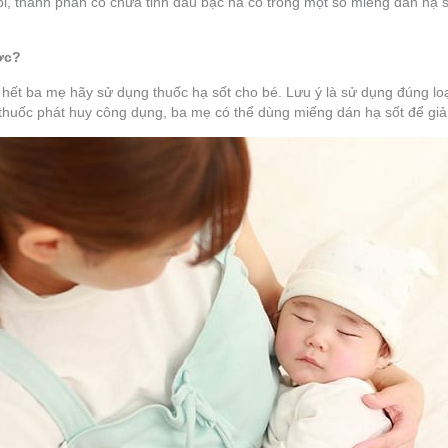
ổi, thành phần có chứa tinh dầu bạc hà có trong một số miếng dán hạ s
ợc?
hết ba mẹ hãy sử dụng thuốc hạ sốt cho bé. Lưu ý là sử dụng đúng loại 
i thuốc phát huy công dụng, ba mẹ có thể dùng miếng dán hạ sốt để gi