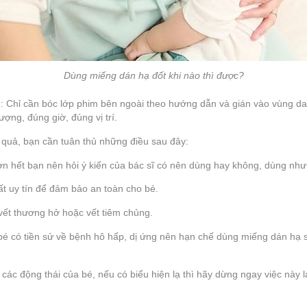
Dùng miếng dán hạ đốt khi nào thì được?
: Chỉ cần bóc lớp phim bên ngoài theo hướng dẫn và gián vào vùng da
ượng, đúng giờ, đúng vị trí.
 quả, bạn cần tuân thủ những điều sau đây:
ơn hết bạn nên hỏi ý kiến của bác sĩ có nên dùng hay không, dùng như
t uy tín để đảm bảo an toàn cho bé.
vết thương hở hoặc vết tiêm chủng.
bé có tiền sử về bệnh hô hấp, dị ứng nên hạn chế dùng miếng dán hạ s
ác động thái của bé, nếu có biểu hiện lạ thì hãy dừng ngay việc này lạ