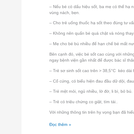
– Nếu bé có dấu hiệu sốt, ba mẹ có thể hạ n
vùng nách, bẹn.
– Cho trẻ uống thuốc hạ sốt theo đúng tư vấ
– Không nên quấn bé quá chật và nóng thay
– Mẹ cho bé bú nhiều để hạn chế bé mất nướ
Bên cạnh đó, việc bé sốt cao cùng với nhữn
ngay bệnh viện gần nhất để được bác sĩ th
– Trẻ sơ sinh sốt cao trên > 38,5°C kéo dài
– Cổ cứng, có biểu hiện đau đầu dữ dội, đau
– Trẻ mệt mỏi, ngủ nhiều, lờ đờ, li bì, bỏ bú.
– Trẻ có triệu chứng co giật, tím tái..
Với những thông tin trên hy vọng bạn đã hiể
Đọc thêm »