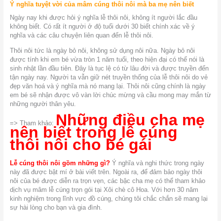
Ý nghĩa tuyệt vời của mâm cúng thôi nôi mà ba mẹ nên biết
Ngày nay khi được hỏi ý nghĩa lễ thôi nôi, không ít người lắc đầu
không biết. Có rất ít người ở độ tuổi dưới 30 biết chính xác về ý
nghĩa và các câu chuyện liên quan đến lễ thôi nôi.
Thôi nôi tức là ngày bỏ nôi, không sử dụng nôi nữa. Ngày bỏ nôi
được tính khi em bé vừa tròn 1 năm tuổi, theo hiện đại có thể nói là
sinh nhật lần đầu tiên. Đây là tục lệ có từ lâu đời và được truyền đến
tận ngày nay. Người ta vẫn giữ nét truyền thống của lễ thôi nôi do vẻ
đẹp văn hoá và ý nghĩa mà nó mang lại. Thôi nôi cũng chính là ngày
em bé sẽ nhận được vô vàn lời chúc mừng và cầu mong may mắn từ
những người thân yêu.
Những điều cha mẹ
=>
Tham khảo:
nên biết trong lễ cúng
thôi nôi cho bé gái
Lễ cúng thôi nôi gồm những gì?
Ý nghĩa và nghi thức trong ngày
này đã được bật mí ở bài viết trên. Ngoài ra, để đảm bảo ngày thôi
nôi của bé được diễn ra trọn vẹn, các bậc cha mẹ có thể tham khảo
dịch vụ mâm lễ cúng trọn gói tại Xôi chè cô Hoa. Với hơn 30 năm
kinh nghiệm trong lĩnh vực đồ cúng, chúng tôi chắc chắn sẽ mang lại
sự hài lòng cho bạn và gia đình.