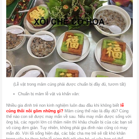
(Lễ vật trong mâm cúng phải được chuẩn bị đầy đủ, tươm tất)
Chuẩn bị mâm lễ vật và khấn văn:
Nhiều gia đình trẻ non kinh nghiệm luôn đau đầu khi không biết
lễ
cúng thôi nôi gồm những gì?
Mâm cúng thế nào là đầy đủ? Cúng
thế nào con sẽ được may mắn về sau. Nếu may mắn được sống với
ông bà, các người lớn có thâm niên thì khâu chuẩn bị của các bạn sẽ
vô cùng đơn giản. Tuy nhiên, không phải gia đình nào cũng có may
mắn đó. Với lối sống hiện đại, các bậc cha mẹ trẻ sẽ rất khó khăn
trong việc tự thực hiện lễ cúng thôi nôi cho bé, vì vậy bạn có thể