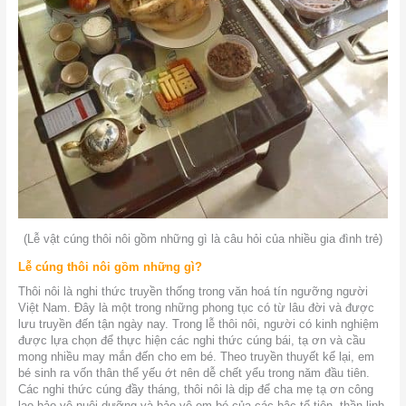
(Lễ vật cúng thôi nôi gồm những gì là câu hỏi của nhiều gia đình trẻ)
Lễ cúng thôi nôi gồm những gì?
Thôi nôi là nghi thức truyền thống trong văn hoá tín ngưỡng người
Việt Nam. Đây là một trong những phong tục có từ lâu đời và được
lưu truyền đến tận ngày nay. Trong lễ thôi nôi, người có kinh nghiệm
được lựa chọn để thực hiện các nghi thức cúng bái, tạ ơn và cầu
mong nhiều may mắn đến cho em bé. Theo truyền thuyết kể lại, em
bé sinh ra vốn thân thể yếu ớt nên dễ chết yểu trong năm đầu tiên.
Các nghi thức cúng đầy tháng, thôi nôi là dịp để cha mẹ tạ ơn công
lao bảo vệ nuôi dưỡng và bảo vệ em bé của các bậc tổ tiên, thần linh.