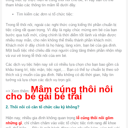
tham khảo các thông tin mâm lễ dưới đây.
Tìm kiếm các đơn vị tổ chức tiệc:
Trong lễ thôi nôi, ngoài các nghi thức cúng kiếng thì phần chuẩn bị
tiệc cũng rất quan trọng. Vì đây là ngày chúc mừng em bé của bạn
bước qua tuổi mới, cũng chính là thời điểm tốt lành và nhận được
nhiều may mắn, cho nên không thể thiếu thành phần khách mời.
Khách mời ở đây chính là họ hàng, làng xóm, bạn bè của gia đình.
Một buổi tiệc nhỏ chiêu đãi mọi người cũng tăng thêm phần nhộn nhịp
và vui vẻ trong lễ thôi nôi của em bé.
Các dịch vụ tiệc hiện nay sẽ có nhiều lựa chọn cho bạn bao gồm cả
khâu trang trí, tiệc mặn, tiệc ngọt,… Bạn có thể tự chuẩn bị theo sở
thích và ý muốn của gia đình. Nếu không có đủ thời gian, hãy tin
tưởng và lựa chọn các dịch vụ trọn gói.
Mâm cúng thôi nôi
=>
Xem thêm:
cho bé gái bé trai
2. Thôi nôi có cần tổ chức cầu kỳ không?
Hiện nay, nhiều gia đình không quan trọng
lễ cúng thôi nôi gồm
những gì
, chỉ chăm chăm vào việc tổ chức tiệc rình rang để khoe