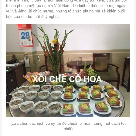
mẽ, thể hiện,… Đây là một hành động vừa gây tốn kém, vừa trái với
thuần phong mỹ tục người Việt Nam. Dù biết lễ thôi nôi là một ngày
vui và đáng để chúc mừng, nhưng tổ chức phung phí sẽ khiến buổi
tiệc của em bé mất đi ý nghĩa.
(Lựa chọn các dịch vụ uy tín để chuẩn bị mâm cúng một cách tốt
nhất)