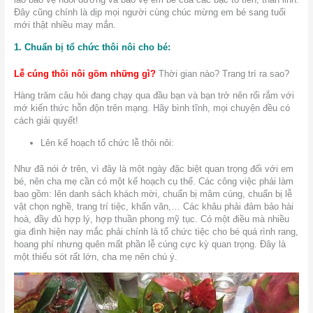
Đây cũng chính là dịp mọi người cùng chúc mừng em bé sang tuổi
mới thật nhiều may mắn.
1. Chuẩn bị tổ chức thôi nôi cho bé:
Lễ cúng thôi nôi gồm những gì?
Thời gian nào? Trang trí ra sao?
Hàng trăm câu hỏi đang chạy qua đầu bạn và bạn trở nên rối rắm với
mớ kiến thức hỗn độn trên mạng. Hãy bình tĩnh, mọi chuyện đều có
cách giải quyết!
Lên kế hoạch tổ chức lễ thôi nôi:
Như đã nói ở trên, vì đây là một ngày đặc biệt quan trọng đối với em
bé, nên cha mẹ cần có một kế hoạch cụ thể. Các công việc phải làm
bao gồm: lên danh sách khách mời, chuẩn bị mâm cúng, chuẩn bị lễ
vật chọn nghề, trang trí tiệc, khấn văn,… Các khâu phải đảm bảo hài
hoà, đầy đủ hợp lý, hợp thuần phong mỹ tục. Có một điều mà nhiều
gia đình hiện nay mắc phải chính là tổ chức tiệc cho bé quá rình rang,
hoang phí nhưng quên mất phần lễ cúng cực kỳ quan trọng. Đây là
một thiếu sót rất lớn, cha mẹ nên chú ý.