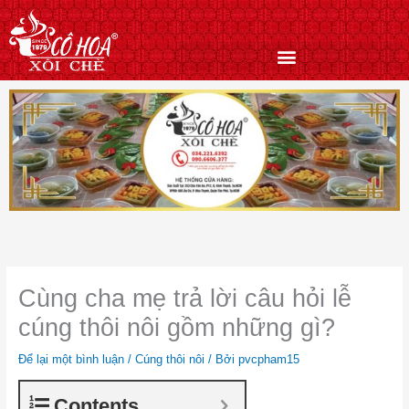
Nhảy
tới
nội
dung
Cùng cha mẹ trả lời câu hỏi lễ
cúng thôi nôi gồm những gì?
Để lại một bình luận
/
Cúng thôi nôi
/ Bởi
pvcpham15
Contents