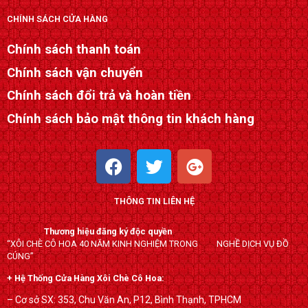
CHÍNH SÁCH CỬA HÀNG
Chính sách thanh toán
Chính sách vận chuyển
Chính sách đổi trả và hoàn tiền
Chính sách bảo mật thông tin khách hàng
F
T
G
a
w
o
c
i
o
THÔNG TIN LIÊN HỆ
e
t
g
b
t
l
Thương hiệu đăng ký độc quyền
o
e
e
“XÔI CHÈ CÔ HOA 40 NĂM KINH NGHIỆM TRONG NGHỀ DỊCH VỤ ĐỒ
o
r
-
CÚNG”
k
p
+ Hệ Thống Cửa Hàng Xôi Chè Cô Hoa:
l
– Cơ sở SX: 353, Chu Văn An, P12, Bình Thạnh, TPHCM