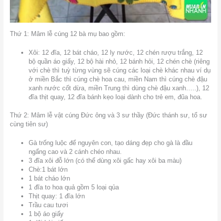
Thứ 1: Mâm lễ cúng 12 bà mụ bao gồm:
Xôi: 12 đĩa, 12 bát cháo, 12 ly nước, 12 chén rượu trắng, 12
bộ quần áo giấy, 12 bộ hài nhỏ, 12 bánh hỏi, 12 chén chè (riêng
với chè thì tuỳ từng vùng sẽ cúng các loại chè khác nhau ví dụ
ở miền Bắc thì cúng chè hoa cau, miền Nam thì cúng chè đậu
xanh nước cốt dừa, miền Trung thì dùng chè đậu xanh…..), 12
đĩa thịt quay, 12 đĩa bánh kẹo loại dành cho trẻ em, đũa hoa.
Thứ 2: Mâm lễ vật cúng Đức ông và 3 sư thầy (Đức thánh sư, tổ sư
cùng tiên sư)
Gà trống luộc để nguyên con, tạo dáng đẹp cho gà là đầu
ngẩng cao và 2 cánh chéo nhau.
3 đĩa xôi đỗ lớn (có thể dùng xôi gấc hay xôi ba màu)
Chè:1 bát lớn
1 bát cháo lớn
1 đĩa to hoa quả gồm 5 loại qủa
Thịt quay: 1 đĩa lớn
Trầu cau tươi
1 bộ áo giấy