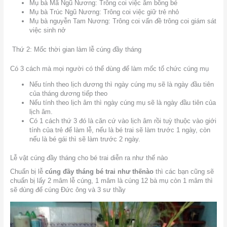
Mụ bà Mã Ngũ Nương: Trông coi việc ẵm bồng bé
Mụ bà Trúc Ngũ Nương: Trông coi việc giữ trẻ nhỏ
Mụ bà nguyễn Tam Nương: Trông coi vấn đề trông coi giám sát
việc sinh nở
Thứ 2: Mốc thời gian làm lễ cúng đầy tháng
Có 3 cách mà mọi người có thể dùng để làm mốc tổ chức cúng mụ
Nếu tính theo lịch dương thì ngày cúng mụ sẽ là ngày đầu tiên
của tháng dương tiếp theo
Nếu tính theo lịch âm thì ngày cúng mụ sẽ là ngày đầu tiên của
lịch âm.
Có 1 cách thứ 3 đó là căn cứ vào lịch âm rồi tuỳ thuộc vào giới
tính của trẻ để làm lễ, nếu là bé trai sẽ làm trước 1 ngày, còn
nếu là bé gái thì sẽ làm trước 2 ngày.
Lễ vật cúng đầy tháng cho bé trai diễn ra như thế nào
Chuẩn bị lễ
cúng đầy tháng bé trai như thếnào
thì các bạn cũng sẽ
chuẩn bị lấy 2 mâm lễ cúng, 1 mâm là cúng 12 bà mụ còn 1 mâm thì
sẽ dùng để cúng Đức ông và 3 sư thầy