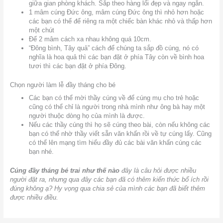
giữa gian phòng khách. Sắp theo hàng lối đẹp và ngay ngắn.
1 mâm cúng Đức ông, mâm cúng Đức ông thì nhỏ hơn hoặc
các bạn có thể để riêng ra một chiếc bàn khác nhỏ và thấp hơn
một chút
Để 2 mâm cách xa nhau không quá 10cm.
“Đông bình, Tây quả” cách để chúng ta sắp đồ cúng, nó có
nghĩa là hoa quả thì các bạn đặt ở phía Tây còn về bình hoa
tươi thì các bạn đặt ở phía Đông.
Chọn người làm lễ đầy tháng cho bé
Các bạn có thể mời thầy cúng về để cúng mụ cho trẻ hoặc
cũng có thể chỉ là người trong nhà mình như ông bà hay một
người thuộc dòng họ của mình là được.
Nếu các thầy cúng thì họ sẽ cúng theo bài, còn nếu không các
bạn có thể nhờ thầy viết sẵn văn khấn rồi về tự cúng lấy. Cũng
có thể lên mạng tìm hiểu đầy đủ các bài văn khấn cúng các
bạn nhé.
Cúng đầy tháng bé trai như thế nào
đây là câu hỏi được nhiều
người đặt ra, nhưng qua đây các bạn đã có thêm kiến thức bổ ích rồi
đúng không ạ? Hy vọng qua chia sẻ của mình các bạn đã biết thêm
được nhiều điều.