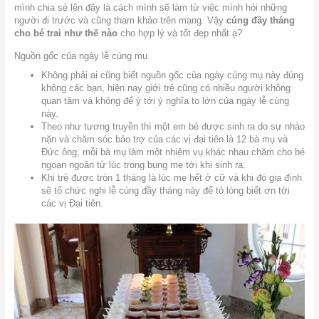
mình chia sẻ lên đây là cách mình sẽ làm từ việc mình hỏi những
người đi trước và cũng tham khảo trên mạng. Vậy
cúng đầy tháng
cho bé trai như thế nào
cho hợp lý và tốt đẹp nhất ạ?
Nguồn gốc của ngày lễ cúng mụ
Không phải ai cũng biết nguồn gốc của ngày cúng mụ này đúng
không các bạn, hiện nay giới trẻ cũng có nhiều người không
quan tâm và không để ý tới ý nghĩa to lớn của ngày lễ cúng
này.
Theo như tương truyền thì một em bé được sinh ra do sự nhào
nặn và chăm sóc bảo trợ của các vị đại tiên là 12 bà mụ và
Đức ông, mỗi bà mụ làm một nhiệm vụ khác nhau chăm cho bé
ngoan ngoãn từ lúc trong bụng mẹ tới khi sinh ra.
Khi trẻ được tròn 1 tháng là lúc mẹ hết ở cữ và khi đó gia đình
sẽ tổ chức nghi lễ cúng đầy tháng này để tỏ lòng biết ơn tới
các vị Đại tiên.