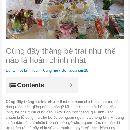
Cúng đầy tháng bé trai như thế
nào là hoàn chỉnh nhất
Để lại một bình luận
/
Cúng mụ
/ Bởi
pvcpham15
Contents
Cúng đầy tháng bé trai như thế nào
là hoàn chỉnh nhất có mẹ nào
đang thắc mắc giống mình không? Mình mới sinh một bé trai đầu
lòng, bé nhà mình cũng gần được tròn một tháng, gia đình đang
chuẩn bị lễ cúng mụ cho bé để bé ngoan ngoãn và chóng lớn. Vì cũng
là lần đầu nên rất nhiều thứ còn bỡ ngỡ chưa quen. Các mẹ nào đã
từng làm rồi thì hãy chia sẻ cho mình bí quyết với nhé. Hôm nay