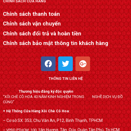
CHÍNH SÁCH CỬA HÀNG
Chính sách thanh toán
Chính sách vận chuyển
Chính sách đổi trả và hoàn tiền
Chính sách bảo mật thông tin khách hàng
F
T
G
a
w
o
c
i
o
THÔNG TIN LIÊN HỆ
e
t
g
b
t
l
Thương hiệu đăng ký độc quyền
o
e
e
“XÔI CHÈ CÔ HOA 40 NĂM KINH NGHIỆM TRONG NGHỀ DỊCH VỤ ĐỒ
o
r
-
CÚNG”
k
p
+ Hệ Thống Cửa Hàng Xôi Chè Cô Hoa:
l
– Cơ sở SX: 353, Chu Văn An, P12, Bình Thạnh, TPHCM
u
ân Hương, Tân Qúy,
Quận Tân Phú, Tp.HCM
– VPĐD PTHCM: 100, T