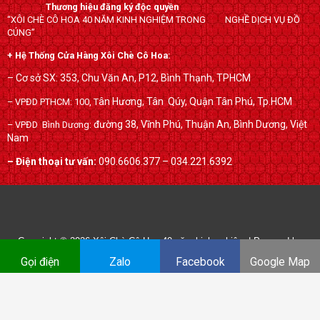
b
t
l
Thương hiệu đăng ký độc quyền
o
e
e
“XÔI CHÈ CÔ HOA 40 NĂM KINH NGHIỆM TRONG NGHỀ DỊCH VỤ ĐỒ
o
r
-
CÚNG”
k
p
+ Hệ Thống Cửa Hàng Xôi Chè Cô Hoa:
l
– Cơ sở SX: 353, Chu Văn An, P12, Bình Thạnh, TPHCM
u
ân Hương, Tân Qúy,
Quận Tân Phú, Tp.HCM
– VPĐD PTHCM: 100, T
s
đường 38, Vĩnh Phú, Thuận An, Bình Dương, Việt
– VPĐD Bình Dương:
Nam
– Điện thoại tư vấn:
090.6606.377 – 034.221.6392
Copyright © 2026
Xôi Chè Cô Hoa 40 năm kinh nghiệm
| Powered by
xoichecohoa.com
Gọi điện
Zalo
Facebook
Google Map