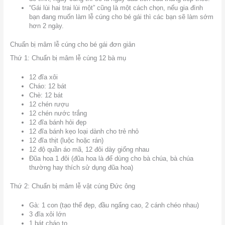
“Gái lùi hai trai lùi một” cũng là một cách chọn, nếu gia đình
bạn đang muốn làm lễ cúng cho bé gái thì các bạn sẽ làm sớm
hơn 2 ngày.
Chuẩn bị mâm lễ cúng cho bé gái đơn giản
Thứ 1: Chuẩn bị mâm lễ cúng 12 bà mụ
12 đĩa xôi
Cháo: 12 bát
Chè: 12 bát
12 chén rượu
12 chén nước trắng
12 đĩa bánh hỏi đẹp
12 đĩa bánh kẹo loại dành cho trẻ nhỏ
12 đĩa thịt (luộc hoặc rán)
12 độ quần áo mã, 12 đôi dày giống nhau
Đũa hoa 1 đôi (đũa hoa là để dùng cho bà chúa, bà chúa
thường hay thích sử dụng đũa hoa)
Thứ 2: Chuẩn bị mâm lễ vật cúng Đức ông
Gà: 1 con (tạo thế đẹp, đầu ngẩng cao, 2 cánh chéo nhau)
3 đĩa xôi lớn
1 bát cháo to