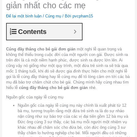
giản nhất cho các mẹ
Để lại một bình luận
/
Cúng mụ
/ Bởi
pvcpham15
Contents
Cúng đầy tháng cho bé gái đơn giản
một nghi lễ quan trọng và
không thể thiếu trong cuộc đời của một người con gái. Được sinh ra
trên đời là cả một niềm hạnh phúc, được sinh ra được lớn lên. Ai
cũng vậy nó giống như một quy trình, một đứa trẻ sinh ra sẽ trải qua
mốc 1 tháng tuổi, khi đó sẽ được gia đình thực hiện cho một nghi lễ
gọi là lễ cúng đầy tháng hay lễ cúng mụ để tỏ lòng cảm ơn tới các bà
mụ đã bảo trợ chăm chút cho bé gái. Chúng mình hãy cùng nhau tìm
hiểu lễ
cúng đầy tháng cho bé gái đơn giản
nhé.
Nguồn gốc của ngày lễ cúng mụ
Nguồn gốc của ngày lễ cúng mụ này chính là xuất phát từ 12
bà mụ, tương truyền rằng một đứa trẻ sinh ra là do sự nhào
nặn cũng như sự bảo trợ của các vị đại tiên gồm 12 bà mụ và
Đức ông cùng 3 sư thầy, các bà mụ mỗi người một nhiệm vụ
khác nhau để chăm sóc cho đứa bé, còn đức ông cùng 3 sư
thầy chăm lo hướng nghiệp cho bé. Mỗi người đều có những