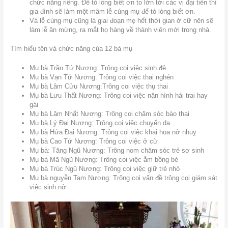
chức năng riêng. Để tỏ lòng biết ơn to lớn tới các vị đại tiên thì
gia đình sẽ làm một mâm lễ cúng mụ để tỏ lòng biết ơn.
Và lễ cúng mụ cũng là giai đoạn mẹ hết thời gian ở cữ nên sẽ
làm lễ ăn mừng, ra mắt họ hàng về thành viên mới trong nhà.
Tìm hiểu tên và chức năng của 12 bà mụ
Mụ bà Trần Tứ Nương: Trông coi việc sinh đẻ
Mụ bà Vạn Tứ Nương: Trông coi việc thai nghén
Mụ bà Lâm Cửu Nương:Trông coi việc thụ thai
Mụ bà Lưu Thất Nương: Trông coi việc nặn hình hài trai hay
gái
Mụ bà Lâm Nhất Nương: Trông coi chăm sóc bào thai
Mụ bà Lý Đại Nương: Trông coi việc chuyển dạ
Mụ bà Hứa Đại Nương: Trông coi việc khai hoa nở nhuỵ
Mụ bà Cao Tứ Nương: Trông coi việc ở cữ
Mụ bà: Tăng Ngũ Nương: Trông nom chăm sóc trẻ sơ sinh
Mụ bà Mã Ngũ Nương: Trông coi việc ẵm bồng bé
Mụ bà Trúc Ngũ Nương: Trông coi việc giữ trẻ nhỏ
Mụ bà nguyễn Tam Nương: Trông coi vấn đề trông coi giám sát
việc sinh nở