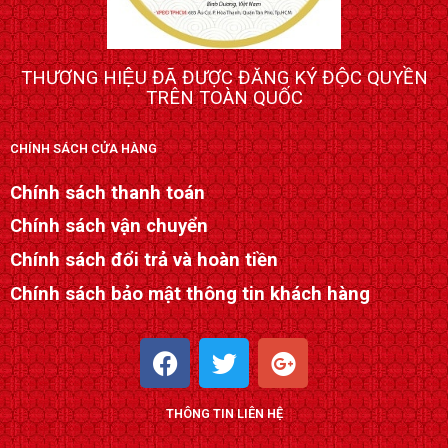
THƯƠNG HIỆU ĐÃ ĐƯỢC ĐĂNG KÝ ĐỘC QUYỀN
TRÊN TOÀN QUỐC
CHÍNH SÁCH CỬA HÀNG
Chính sách thanh toán
Chính sách vận chuyển
Chính sách đổi trả và hoàn tiền
Chính sách bảo mật thông tin khách hàng
F
T
G
a
w
o
c
i
o
THÔNG TIN LIÊN HỆ
e
t
g