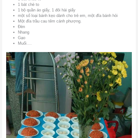
1 bát chè to
1 bộ quần áo giấy, 1 đôi hài giấy
một số loại bánh kẹo dành cho trẻ em, một đĩa bánh hỏi
Một đĩa trầu cau têm cánh phượng.
Đèn
Nhang
Gạo
Muối….