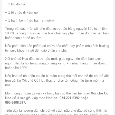
+ 1 Bộ đồ thế.
+ 1 tô cháo đi kèm gỏi.
+ 1 bánh kem (nếu ba mẹ muốn).
Trong đó, các món xôi chè đều được nấu bằng nguyên liệu tự nhiên
100 %, không chứa các loại hóa chất hay phẩm màu độc hại nên bạn
hoàn toàn có thể an tâm.
Nếu phát hiện sản phẩm có chứa hóa chất hay phẩm màu ảnh hưởng
tới sức khỏe thì sẽ đến gấp 3 lần chi phí.
Xôi chè cô Hoa đều được nấu mới, giao ngay nên đảm bảo tươi
ngon. Nếu bị hư trong vòng 5 tiếng kể từ khi nhận hàng thì sẽ được
hoàn tiền 100%.
Nếu bạn có nhu cầu chuẩn bị mâm cúng thôi nôi cho bé thì có thể đặt
trọn gói tại Xôi chè Cô Hoa thay vì phải tốn công nấu từng món tại
nhà.
Mọi thông tin cần tư vấn kỹ hơn, bạn có thể liên hệ ngay
Xôi chè Cô
Hoa
để được giải đáp theo
Hotline: 034.221.6392 hoặc
090.6606.377.
Trên đây là hướng dẫn chi tiết về cách nấu chè đậu đỏ cúng thôi nôi