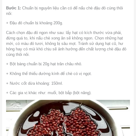
Bước 1:
Chuẩn bị nguyên liệu cần có để nấu chè đậu đỏ cúng thôi
nôi:
+ Đậu đỏ chuẩn bị khoảng 200g.
Cách chọn đậu đỏ ngon như sau: lấy hạt có kích thước vừa phải,
đừng quá to, khi nấu chè xong ăn sẽ không ngon. Chọn những hạt
mới, có màu đỏ tươi, không bị sâu mọt. Tránh sử dụng hạt cũ, hư
hỏng hay có mùi khó chịu sẽ ảnh hưởng đến chất lượng chè đậu đỏ
cúng thôi nôi.
+ Bột báng chuẩn bị 20g hạt trân châu nhỏ.
+ Không thể thiếu đường kính để chè có vị ngọt.
+ Nước cốt dừa khoảng: 150ml.
+ Các gia vị khác như: muối, bột bắp (bột năng).