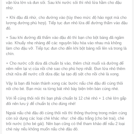
vặn lửa lớn và đun sôi. Sau khi nước sôi thì nhỏ lửa hầm cho đậu
nhừ.
+ Khi đậu đã nhừ, cho đường vào (tùy theo mức độ hảo ngọt mà cho
lượng đường phù hợp). Tiếp tục đun nhỏ lửa để đường thấm vào đậu
đỏ.
+ Sau khi đường đã thấm vào đậu đỏ thì bạn cho bột báng đã ngâm
vào. Khuấy nhẹ nhàng để các nguyên liệu hòa vào nhau mà không
làm cho đậu vỡ. Tiếp tục đun cho đến khi bột báng nổi lên và trong là
chín.
+ Cho nước cốt dừa đã chuẩn bị vào, thêm chút muối và đường để
nêm nếm lại vị của nồi chè sao cho phù hợp nhất. Đun lửa nhỏ thêm
chút nữa để nước cốt dừa đặc lại tạo độ sệt cho nồi chè là xong.
Vậy là bạn đã hoàn thành xong các bước nấu chè đậu đỏ cúng thôi
nôi cho bé. Bạn múc ra từng bát nhỏ bày biện trên bàn cúng nhé.
Với lễ cúng thôi nôi thì bạn phải chuẩn bị 12 chè nhỏ + 1 chè lớn gấp
đôi nên lưu ý để chuẩn bị cho đúng nhé!
Ngoài nấu chè đậu đỏ cúng thôi nôi thì thông thường trong mâm cúng
còn sử dụng các loại chè khác như: chè đậu trắng (cho bé trai), chè
trôi nước (cho bé gái). Nên bạn cũng có thể tham khảo để nấu 2 loại
chè này nếu không muốn nấu chè đậu đỏ.