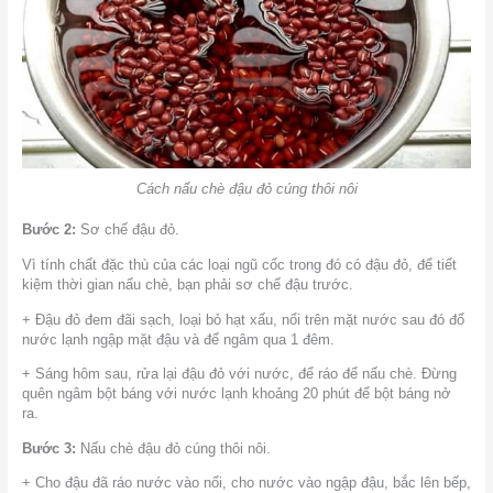
Cách nấu chè đậu đỏ cúng thôi nôi
Bước 2:
Sơ chế đậu đỏ.
Vì tính chất đặc thù của các loại ngũ cốc trong đó có đậu đỏ, để tiết
kiệm thời gian nấu chè, bạn phải sơ chế đậu trước.
+ Đậu đỏ đem đãi sạch, loại bỏ hạt xấu, nổi trên mặt nước sau đó đổ
nước lạnh ngập mặt đậu và để ngâm qua 1 đêm.
+ Sáng hôm sau, rửa lại đậu đỏ với nước, để ráo để nấu chè. Đừng
quên ngâm bột báng với nước lạnh khoảng 20 phút để bột báng nở
ra.
Bước 3:
Nấu chè đậu đỏ cúng thôi nôi.
+ Cho đậu đã ráo nước vào nổi, cho nước vào ngập đậu, bắc lên bếp,