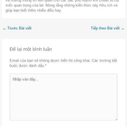
và những thông tin liên quan cho các bậc phụ huynh khi chuẩn bị cột
mốc quan trọng của bé. Mong rằng những kiến thức này hữu ích và
giúp bạn biết thêm nhiều điều hay.
←
Trước Bài viết
Tiếp theo Bài viết
→
Để lại một bình luận
Email của bạn sẽ không được hiển thị công khai.
Các trường bắt
buộc được đánh dấu
*
Nhập
vào
đây...