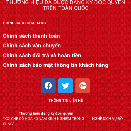
THƯƠNG HIỆU ĐÃ ĐƯỢC ĐĂNG KÝ ĐỘC QUYỀN
TRÊN TOÀN QUỐC
CHÍNH SÁCH CỬA HÀNG
Chính sách thanh toán
Chính sách vận chuyển
Chính sách đổi trả và hoàn tiền
Chính sách bảo mật thông tin khách hàng
F
T
G
a
w
o
c
i
o
THÔNG TIN LIÊN HỆ
e
t
g
b
t
l
Thương hiệu đăng ký độc quyền
o
e
e
“XÔI CHÈ CÔ HOA 40 NĂM KINH NGHIỆM TRONG NGHỀ DỊCH VỤ ĐỒ
o
r
-
CÚNG”