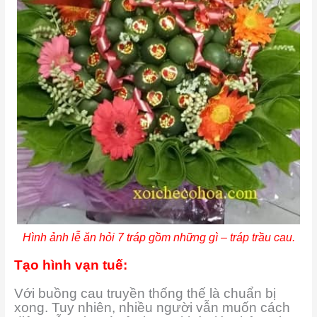
Hình ảnh lễ ăn hỏi 7 tráp gồm những gì – tráp trầu cau.
Tạo hình vạn tuế:
Với buồng cau truyền thống thế là chuẩn bị
xong. Tuy nhiên, nhiều người vẫn muốn cách