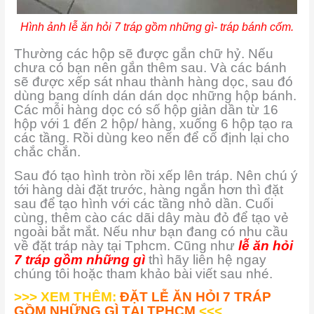
Hình ảnh lễ ăn hỏi 7 tráp gồm những gì- tráp bánh cốm.
Thường các hộp sẽ được gắn chữ hỷ. Nếu
chưa có bạn nên gắn thêm sau. Và các bánh
sẽ được xếp sát nhau thành hàng dọc, sau đó
dùng bang dính dán dán dọc những hộp bánh.
Các mỗi hàng dọc có số hộp giản dần từ 16
hộp với 1 đến 2 hộp/ hàng, xuống 6 hộp tạo ra
các tầng. Rồi dùng keo nến để cố định lại cho
chắc chắn.
Sau đó tạo hình tròn rồi xếp lên tráp. Nên chú ý
tới hàng dài đặt trước, hàng ngắn hơn thì đặt
sau để tạo hình với các tầng nhỏ dần. Cuối
cùng, thêm cào các dãi dây màu đỏ để tạo vẻ
ngoài bắt mắt. Nếu như bạn đang có nhu cầu
về đặt tráp này tại Tphcm. Cũng như
lễ ăn hỏi
7 tráp gồm những gì
thì hãy liên hệ ngay
chúng tôi hoặc tham khảo bài viết sau nhé.
>>> XEM THÊM:
ĐẶT LỄ ĂN HỎI 7 TRÁP
GỒM NHỮNG GÌ TẠI TPHCM
<<<