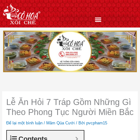
Nhảy
tới
nội
dung
Lễ Ăn Hỏi 7 Tráp Gồm Những Gì
Theo Phong Tục Người Miền Bắc
Để lại một bình luận
/
Mâm Qủa Cưới
/ Bởi
pvcpham15
Contents