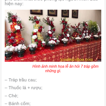
hiện nay:
Hình ảnh minh họa lễ ăn hỏi 7 tráp gồm
những gì.
– Tráp trầu cau;
– Thuốc lá + rượu;
– Chè;
– Bánh cốm;