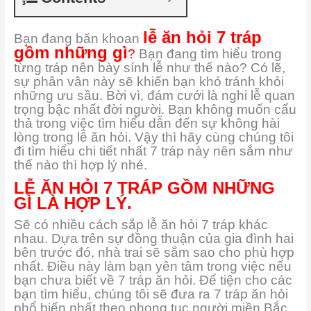
lễ ăn hỏi 7 tráp
Bạn đang băn khoan
gồm những gì
?
Bạn đang tìm hiểu trong
từng tráp nên bày sính lễ như thế nào? Có lẽ,
sự phân vân này sẽ khiến bạn khó tránh khỏi
những ưu sầu. Bời vì, đám cưới là nghi lễ quan
trọng bậc nhất đời người. Bạn không muốn cẩu
thả trong việc tìm hiểu dẫn đến sự không hài
lòng trong lễ ăn hỏi. Vậy thì hãy cùng chúng tôi
đi tìm hiểu chi tiết nhất 7 tráp này nên sắm như
thế nào thì hợp lý nhé.
LỄ ĂN HỎI 7 TRÁP GỒM NHỮNG
GÌ LÀ HỢP LÝ.
Sẽ có nhiều cách sắp lễ ăn hỏi 7 tráp khác
nhau. Dựa trên sự đồng thuận của gia đình hai
bên trước đó, nhà trai sẽ sắm sao cho phù hợp
nhất. Điều này làm bạn yên tâm trong việc nếu
bạn chưa biết về 7 tráp ăn hỏi. Để tiện cho các
bạn tìm hiểu, chúng tôi sẽ đưa ra 7 tráp ăn hỏi
phổ biến nhất theo phong tục người miền Bắc