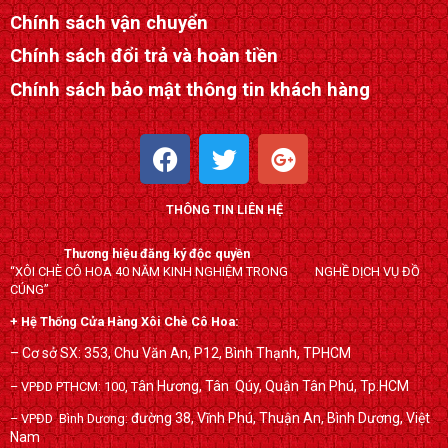
Chính sách vận chuyển
Chính sách đổi trả và hoàn tiền
Chính sách bảo mật thông tin khách hàng
F
T
G
a
w
o
c
i
o
THÔNG TIN LIÊN HỆ
e
t
g
b
t
l
Thương hiệu đăng ký độc quyền
o
e
e
“XÔI CHÈ CÔ HOA 40 NĂM KINH NGHIỆM TRONG NGHỀ DỊCH VỤ ĐỒ
o
r
-
CÚNG”
k
p
+ Hệ Thống Cửa Hàng Xôi Chè Cô Hoa:
l
– Cơ sở SX: 353, Chu Văn An, P12, Bình Thạnh, TPHCM
u
ân Hương, Tân Qúy,
Quận Tân Phú, Tp.HCM
– VPĐD PTHCM: 100, T
s
đường 38, Vĩnh Phú, Thuận An, Bình Dương, Việt
– VPĐD Bình Dương:
Nam