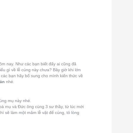
 hôm nay. Như các bạn biết đấy ai cũng đã
iểu gì về lễ cúng này chưa? Bây giờ khi lớn
ế các bạn hãy bổ sung cho mình kiến thức về
iản
nhé.
 cúng mụ này nhé.
 bà mụ và Đức ông cùng 3 sư thầy, từ lúc mới
 thì sẽ làm một mâm lễ vật để cúng, tỏ lòng