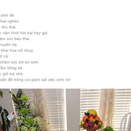
 sinh đẻ
thai nghén
thụ thai
nặn hình hài trai hay gái
ăm sóc bào thai
chuyển dạ
 khai hoa nở nhuỵ
 ở cữ
hăm sóc trẻ sơ sinh
 ẵm bồng bé
 giữ trẻ nhỏ
n đề trông coi giám sát việc sinh nở