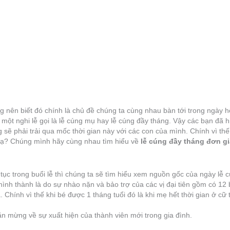
ũng nên biết đó chính là chủ đề chúng ta cùng nhau bàn tới trong ngày
a một nghi lễ gọi là lễ cúng mụ hay lễ cúng đầy tháng. Vậy các bạn đã h
sẽ phải trải qua mốc thời gian này với các con của mình. Chính vì th
u ạ? Chúng mình hãy cùng nhau tìm hiểu về
lễ cúng
đầy tháng đơn g
 tục trong buổi lễ thì chúng ta sẽ tìm hiểu xem nguồn gốc của ngày lễ
hình thành là do sự nhào nặn và bảo trợ của các vị đại tiên gồm có 12
a. Chính vì thế khi bé được 1 tháng tuổi đó là khi mẹ hết thời gian ở cữ
ăn mừng về sự xuất hiện của thành viên mới trong gia đình.