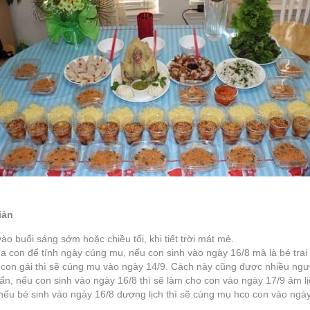
iản
o buổi sáng sớm hoặc chiều tối, khi tiết trời mát mẻ.
ủa con để tính ngày cúng mụ, nếu con sinh vào ngày 16/8 mà là bé tra
 con gái thì sẽ cúng mụ vào ngày 14/9. Cách này cũng được nhiều ngư
ẩn, nếu con sinh vào ngày 16/8 thì sẽ làm cho con vào ngày 17/9 âm lị
 nếu bé sinh vào ngày 16/8 dương lịch thì sẽ cúng mụ hco con vào ngày