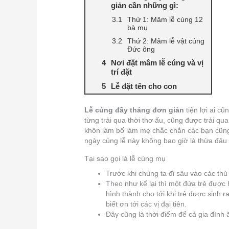
giản cần những gì:
Thứ 1: Mâm lễ cúng 12
bà mụ
Thứ 2: Mâm lễ vật cúng
Đức ông
Nơi đặt mâm lễ cúng và vị
trí đặt
Lễ đặt tên cho con
Lễ cúng đầy tháng đơn giản
tiện lợi ai c
từng trải qua thời thơ ấu, cũng được trải qu
khôn làm bố làm mẹ chắc chắn các bạn cũng 
ngày cúng lễ này không bao giờ là thừa đâ
Tại sao gọi là lễ cúng mụ
Trước khi chúng ta đi sâu vào các thủ
Theo như kể lại thì một đứa trẻ được 
hình thành cho tới khi trẻ được sinh r
biết ơn tới các vị đại tiên.
Đây cũng là thời điểm để cả gia đình 