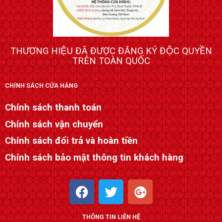
THƯƠNG HIỆU ĐÃ ĐƯỢC ĐĂNG KÝ ĐỘC QUYỀN
TRÊN TOÀN QUỐC
CHÍNH SÁCH CỬA HÀNG
Chính sách thanh toán
Chính sách vận chuyển
Chính sách đổi trả và hoàn tiền
Chính sách bảo mật thông tin khách hàng
F
T
G
a
w
o
c
i
o
THÔNG TIN LIÊN HỆ