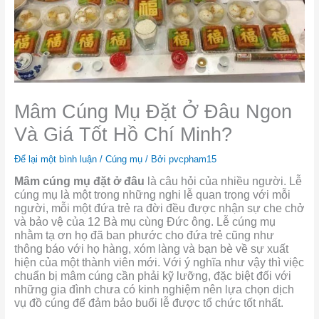
Mâm Cúng Mụ Đặt Ở Đâu Ngon
Và Giá Tốt Hồ Chí Minh?
Để lại một bình luận
/
Cúng mụ
/ Bởi
pvcpham15
Mâm cúng mụ đặt ở đâu
là câu hỏi của nhiều người. Lễ
cúng mụ là một trong những nghi lễ quan trọng với mỗi
người, mỗi một đứa trẻ ra đời đều được nhận sự che chở
và bảo vệ của 12 Bà mụ cùng Đức ông. Lễ cúng mụ
nhằm tạ ơn họ đã ban phước cho đứa trẻ cũng như
thông báo với họ hàng, xóm làng và bạn bè về sự xuất
hiện của một thành viên mới. Với ý nghĩa như vậy thì việc
chuẩn bị mâm cúng cần phải kỹ lưỡng, đặc biệt đối với
những gia đình chưa có kinh nghiệm nên lựa chọn dịch
vụ đồ cúng để đảm bảo buổi lễ được tổ chức tốt nhất.