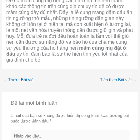
Để có mâm cúng mụ đúng cách thì cha mẹ nên tham
khảo các thông tin trên cùng địa chỉ uy tín để có được
mâm cúng đầy đủ nhất. Đây là lễ cúng mang đậm dấu ấn
tín ngưỡng thờ mẫu, những tín ngưỡng dân gian này
không chỉ tồn tại ở hiện tại mà còn xuất hiện ở tương lai,
là một nét văn hóa truyền thống cần được giữ gìn và phát
huy. Mỗi đứa trẻ ra đời đều hoàn toàn lạ lẫm với thế giới
nên cần được sự nâng đỡ và bảo hộ của cha mẹ cùng
sự yêu thương của họ hàng nên
mâm cúng mụ đặt ở
đâu
uy tín, đảm bảo là sự thể hiện tính yêu tốt nhất của
gia đình cho bé.
←
Trước Bài viết
Tiếp theo Bài viết
→
Để lại một bình luận
Email của bạn sẽ không được hiển thị công khai.
Các trường bắt
buộc được đánh dấu
*
Nhập
vào