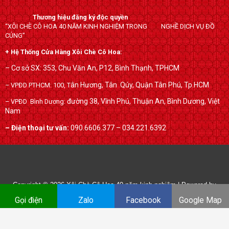
e
t
g
b
t
l
Thương hiệu đăng ký độc quyền
o
e
e
“XÔI CHÈ CÔ HOA 40 NĂM KINH NGHIỆM TRONG NGHỀ DỊCH VỤ ĐỒ
o
r
-
CÚNG”
k
p
+ Hệ Thống Cửa Hàng Xôi Chè Cô Hoa:
l
– Cơ sở SX: 353, Chu Văn An, P12, Bình Thạnh, TPHCM
u
ân Hương, Tân Qúy,
Quận Tân Phú, Tp.HCM
– VPĐD PTHCM: 100, T
s
đường 38, Vĩnh Phú, Thuận An, Bình Dương, Việt
– VPĐD Bình Dương:
Nam
– Điện thoại tư vấn:
090.6606.377 – 034.221.6392
Copyright © 2026
Xôi Chè Cô Hoa 40 năm kinh nghiệm
| Powered by
xoichecohoa.com
Gọi điện
Zalo
Facebook
Google Map