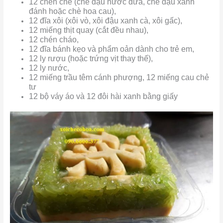
12 chén chè (chè đậu nước dừa, chè đậu xanh
đánh hoặc chè hoa cau),
12 đĩa xôi (xôi vò, xôi đậu xanh cà, xôi gấc),
12 miếng thịt quay (cắt đều nhau),
12 chén cháo,
12 đĩa bánh kẹo và phẩm oản dành cho trẻ em,
12 ly rượu (hoặc trứng vịt thay thế),
12 ly nước,
12 miếng trầu têm cánh phượng, 12 miếng cau chẻ
tư
12 bộ váy áo và 12 đôi hài xanh bằng giấy