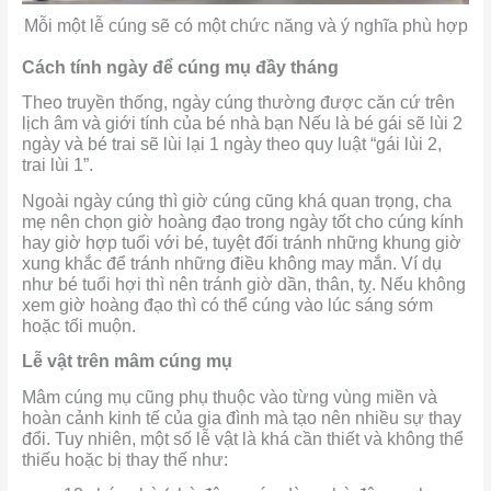
Mỗi một lễ cúng sẽ có một chức năng và ý nghĩa phù hợp
Cách tính ngày để cúng mụ đầy tháng
Theo truyền thống, ngày cúng thường được căn cứ trên
lịch âm và giới tính của bé nhà bạn Nếu là bé gái sẽ lùi 2
ngày và bé trai sẽ lùi lại 1 ngày theo quy luật “gái lùi 2,
trai lùi 1”.
Ngoài ngày cúng thì giờ cúng cũng khá quan trọng, cha
mẹ nên chọn giờ hoàng đạo trong ngày tốt cho cúng kính
hay giờ hợp tuổi với bé, tuyệt đối tránh những khung giờ
xung khắc để tránh những điều không may mắn. Ví dụ
như bé tuổi hợi thì nên tránh giờ dần, thân, tỵ. Nếu không
xem giờ hoàng đạo thì có thể cúng vào lúc sáng sớm
hoặc tối muộn.
Lễ vật trên mâm cúng mụ
Mâm cúng mụ cũng phụ thuộc vào từng vùng miền và
hoàn cảnh kinh tế của gia đình mà tạo nên nhiều sự thay
đổi. Tuy nhiên, một số lễ vật là khá cần thiết và không thể
thiếu hoặc bị thay thế như: