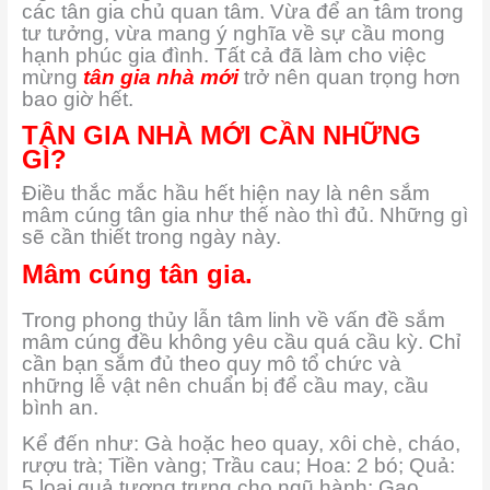
các tân gia chủ quan tâm. Vừa để an tâm trong
tư tưởng, vừa mang ý nghĩa về sự cầu mong
hạnh phúc gia đình. Tất cả đã làm cho việc
mừng
tân gia nhà mới
trở nên quan trọng hơn
bao giờ hết.
TÂN GIA NHÀ MỚI CẦN NHỮNG
GÌ?
Điều thắc mắc hầu hết hiện nay là nên sắm
mâm cúng tân gia như thế nào thì đủ. Những gì
sẽ cần thiết trong ngày này.
Mâm cúng tân gia.
Trong phong thủy lẫn tâm linh về vấn đề sắm
mâm cúng đều không yêu cầu quá cầu kỳ. Chỉ
cần bạn sắm đủ theo quy mô tổ chức và
những lễ vật nên chuẩn bị để cầu may, cầu
bình an.
Kể đến như: Gà hoặc heo quay, xôi chè, cháo,
rượu trà; Tiền vàng; Trầu cau; Hoa: 2 bó; Quả:
5 loại quả tượng trưng cho ngũ hành; Gạo