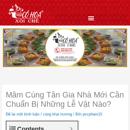
Nhảy
tới
nội
dung
Mâm Cúng Tân Gia Nhà Mới Cần
Chuẩn Bị Những Lễ Vật Nào?
Để lại một bình luận
/
cúng khai trương
/ Bởi
pvcpham15
Contents