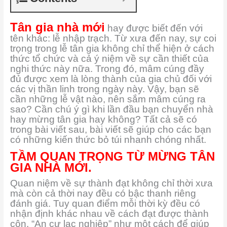
Tân gia nhà mới
hay được biết đến với
tên khác: lễ nhập trạch. Từ xưa đến nay, sự coi
trọng trong lễ tân gia không chỉ thể hiện ở cách
thức tổ chức và cả ý niệm về sự cần thiết của
nghi thức này nữa. Trong đó, mâm cúng đầy
đủ được xem là lòng thành của gia chủ đối với
các vị thần linh trong ngày này. Vậy, bạn sẽ
cần những lễ vật nào, nên sắm mâm cúng ra
sao? Cần chú ý gì khi lần đầu bạn chuyển nhà
hay mừng tân gia hay không? Tất cả sẽ có
trong bài viết sau, bài viết sẽ giúp cho các bạn
có những kiến thức bỏ túi nhanh chóng nhất.
TẦM QUAN TRỌNG TỪ MỪNG TÂN
GIA NHÀ MỚI.
Quan niệm về sự thành đạt không chỉ thời xưa
mà còn cả thời nay đều có bậc thanh riêng
đánh giá. Tuy quan điểm mỗi thời kỳ đều có
nhận định khác nhau về cách đạt được thành
côn. “An cư lạc nghiệp” như một cách để giúp