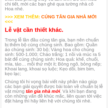
chi tiết, mời các bạn ghé qua tường nhà cô
Hoa nhé.
>>> XEM THÊM:
CÚNG TÂN GIA NHÀ MỚI
<<<
Lễ vật cần thiết khác.
Trong lễ lần đầu cúng tân gia, bạn nên chuẩn
bị thêm bộ cúng chúng sinh. Bao gồm: Quần
áo chúng sinh: 30 bộ; Vàng hoa cho chúng
sinh: 500-1.000; Cháo trắng: 1 nồi và múc ra 5
bát để cúng chúng sinh; Hoa quả: khế, chuối,
mía, táo… mỗi thứ một ít; Bỏng ngô, bỏng nếp;
Khoai lang, khoai sọ luộc; Kẹo dồi, bim bim,
kẹo lạc;
Chúng tôi hi vọng bài viết này phần nào giúp
các bạn giải quyết được bài toàn về chuẩn bị lễ
vật mừng
tân gia nhà mới
. Và khi bạn đang
còn những vấn đề khúc mắc, liên quan tới việc
đặt hàng thì hãy liên hệ với chúng tôi nhé.