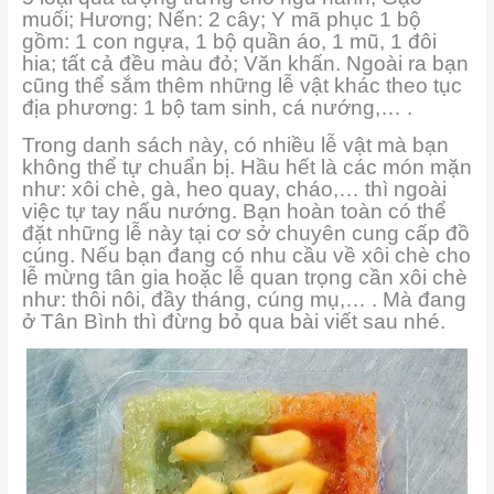
muối; Hương; Nến: 2 cây; Y mã phục 1 bộ
gồm: 1 con ngựa, 1 bộ quần áo, 1 mũ, 1 đôi
hia; tất cả đều màu đỏ; Văn khấn. Ngoài ra bạn
cũng thể sắm thêm những lễ vật khác theo tục
địa phương: 1 bộ tam sinh, cá nướng,… .
Trong danh sách này, có nhiều lễ vật mà bạn
không thể tự chuẩn bị. Hầu hết là các món mặn
như: xôi chè, gà, heo quay, cháo,… thì ngoài
việc tự tay nấu nướng. Bạn hoàn toàn có thể
đặt những lễ này tại cơ sở chuyên cung cấp đồ
cúng. Nếu bạn đang có nhu cầu về xôi chè cho
lễ mừng tân gia hoặc lễ quan trọng cần xôi chè
như: thôi nôi, đầy tháng, cúng mụ,… . Mà đang
ở Tân Bình thì đừng bỏ qua bài viết sau nhé.