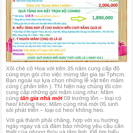
Xôi chè cô Hoa với trên 35 năm cung cấp đồ
cúng trọn gói cho việc mừng tân gia tại Tphcm.
Bạn ngoài sự lựa chọn những lễ vật trên mâm
cúng ( phần trên ). Thì hiện nay chúng tôi còn
cung cấp những gói mâm cúng như: Mâm
cúng
tân gia nhà mới
09 trường tồn – loại có
heo/ không heo; Mâm cúng nhà mới 05 sinh
sôi phát triển – loại có heo/ không heo.
Với giá thành phải chăng, hợp với xu hướng
ngày ngay và cả đảm bảo những yêu cầu cần
thiết của phong thủy và tâm linh. Để tìm hiểu