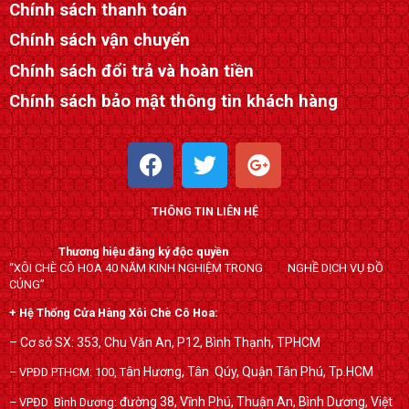
Chính sách thanh toán
Chính sách vận chuyển
Chính sách đổi trả và hoàn tiền
Chính sách bảo mật thông tin khách hàng
F
T
G
a
w
o
c
i
o
THÔNG TIN LIÊN HỆ
e
t
g
b
t
l
Thương hiệu đăng ký độc quyền
o
e
e
“XÔI CHÈ CÔ HOA 40 NĂM KINH NGHIỆM TRONG NGHỀ DỊCH VỤ ĐỒ
o
r
-
CÚNG”
k
p
+ Hệ Thống Cửa Hàng Xôi Chè Cô Hoa:
l
– Cơ sở SX: 353, Chu Văn An, P12, Bình Thạnh, TPHCM
u
ân Hương, Tân Qúy,
Quận Tân Phú, Tp.HCM
– VPĐD PTHCM: 100, T
s
đường 38, Vĩnh Phú, Thuận An, Bình Dương, Việt
– VPĐD Bình Dương: