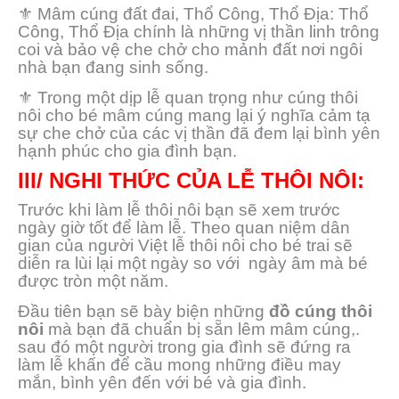
⚜️ Mâm cúng đất đai, Thổ Công, Thổ Địa: Thổ
Công, Thổ Địa chính là những vị thần linh trông
coi và bảo vệ che chở cho mảnh đất nơi ngôi
nhà bạn đang sinh sống.
⚜️ Trong một dịp lễ quan trọng như cúng thôi
nôi cho bé mâm cúng mang lại ý nghĩa cảm tạ
sự che chở của các vị thần đã đem lại bình yên
hạnh phúc cho gia đình bạn.
III/ NGHI THỨC CỦA LỄ THÔI NÔI:
Trước khi làm lễ thôi nôi bạn sẽ xem trước
ngày giờ tốt để làm lễ. Theo quan niệm dân
gian của người Việt lễ thôi nôi cho bé trai sẽ
diễn ra lùi lại một ngày so với ngày âm mà bé
được tròn một năm.
Đầu tiên bạn sẽ bày biện những
đồ cúng thôi
nôi
mà bạn đã chuẩn bị sẵn lêm mâm cúng,.
sau đó một người trong gia đình sẽ đứng ra
làm lễ khấn để cầu mong những điều may
mắn, bình yên đến với bé và gia đình.