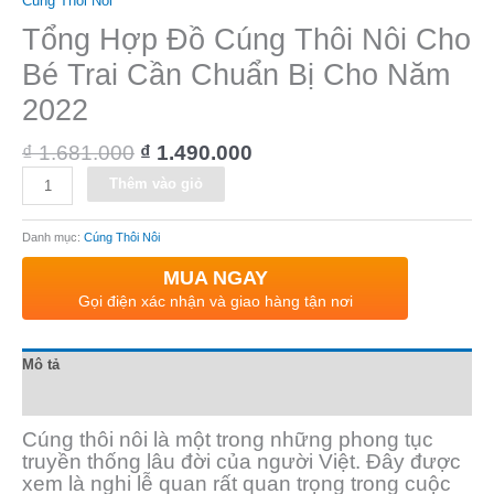
Cúng Thôi Nôi
Tổng Hợp Đồ Cúng Thôi Nôi Cho
Bé Trai Cần Chuẩn Bị Cho Năm
2022
₫
1.681.000
₫
1.490.000
Alternative:
Thêm vào giỏ
Danh mục:
Cúng Thôi Nôi
MUA NGAY
Gọi điện xác nhận và giao hàng tận nơi
Mô tả
Đánh giá (0)
Cúng thôi nôi là một trong những phong tục
truyền thống lâu đời của người Việt. Đây được
xem là nghi lễ quan rất quan trọng trong cuộc