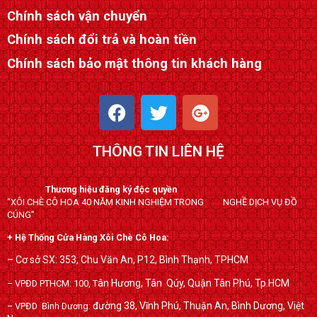
Chính sách vận chuyển
Chính sách đổi trả và hoàn tiền
Chính sách bảo mật thông tin khách hàng
F
T
G
a
w
o
c
i
o
THÔNG TIN LIÊN HỆ
e
t
g
b
t
l
o
e
e
Thương hiệu đăng ký độc quyền
“XÔI CHÈ CÔ HOA 40 NĂM KINH NGHIỆM TRONG NGHỀ DỊCH VỤ ĐỒ
o
r
-
CÚNG”
k
p
+ Hệ Thống Cửa Hàng Xôi Chè Cô Hoa:
l
u
– Cơ sở SX: 353, Chu Văn An, P12, Bình Thạnh, TPHCM
s
ân Hương, Tân Qúy,
Quận Tân Phú, Tp.HCM
– VPĐD PTHCM: 100, T
đường 38, Vĩnh Phú, Thuận An, Bình Dương, Việt
– VPĐD Bình Dương: