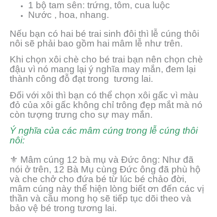
1 bộ tam sên: trứng, tôm, cua luộc
Nước , hoa, nhang.
Nếu bạn có hai bé trai sinh đôi thì lễ cúng thôi
nôi sẽ phải bao gồm hai mâm lễ như trên.
Khi chọn xôi chè cho bé trai bạn nên chọn chè
đậu vì nó mang lại ý nghĩa may mắn, đem lại
thành công đỗ đạt trong tương lai.
Đối với xôi thì bạn có thể chọn xôi gấc vì màu
đỏ của xôi gấc không chỉ trông đẹp mắt mà nó
còn tượng trưng cho sự may mắn.
Ý nghĩa của các mâm cúng trong lễ cúng thôi
nôi:
⚜️ Mâm cúng 12 bà mụ và Đức ông: Như đã
nói ở trên, 12 Bà Mụ cùng Đức ông đã phù hộ
và che chở cho đứa bé từ lúc bé chảo đời,
mâm cúng này thể hiện lòng biết ơn đến các vị
thần và cầu mong họ sẽ tiếp tục dõi theo và
bảo vệ bé trong tương lai.