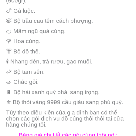
(500gr).
🍗 Gà luộc.
🍃 Bộ trầu cau têm cách phượng.
🍊 Mâm ngũ quả cúng.
🌹 Hoa cúng.
👘 Bộ đồ thế.
🕯 Nhang đèn, trà rượu, gạo muối.
🦐 Bộ tam sên.
🥗 Cháo gỏi.
🔋 Bộ hài xanh quý phái sang trọng.
⚜️ Bộ thỏi vàng 9999 cầu giàu sang phú quý.
Tùy theo điều kiện của gia đình bạn có thể
chọn các gói dịch vụ đồ cúng thôi thôi tại cửa
hàng chúng tôi.
Bảng giá chi tiết các gói cúng thôi nôi: