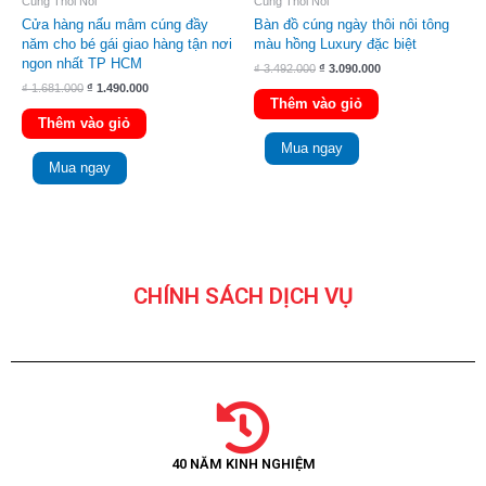
Cúng Thôi Nôi
Cúng Thôi Nôi
Cửa hàng nấu mâm cúng đầy
Bàn đồ cúng ngày thôi nôi tông
năm cho bé gái giao hàng tận nơi
màu hồng Luxury đặc biệt
ngon nhất TP HCM
₫
3.492.000
₫
3.090.000
₫
1.681.000
₫
1.490.000
Thêm vào giỏ
Thêm vào giỏ
Mua ngay
Mua ngay
CHÍNH SÁCH DỊCH VỤ
40 NĂM KINH NGHIỆM