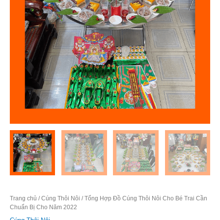
Trang chủ
/
Cúng Thôi Nôi
/ Tổng Hợp Đồ Cúng Thôi Nôi Cho Bé Trai Cần
Chuẩn Bị Cho Năm 2022