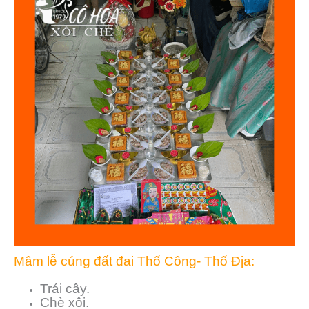
Mâm lễ cúng đất đai Thổ Công- Thổ Địa:
Trái cây.
Chè xôi.