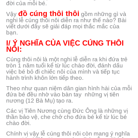
đời của mỗi bé.
đồ cúng thôi thôi
Vậy
gồm những gì và
nghi lễ cúng thôi nôi diễn ra như thế nào? Bài
viết dưới đây sẽ giải đáp mọi thắc mắc của
bạn.
I/ Ý NGHĨA CỦA VIỆC CÚNG THÔI
NÔI:
Cúng thôi nôi là một nghi lễ diễn ra khi đứa trẻ
tròn 1 năm tuổi kể từ lúc chào đời, đánh dấu
việc bé bỏ đi chiếc nôi của mình và tiếp tục
hành trình khôn lớn tiếp theo.
Theo như quan niệm dân gian hình hài của mỗi
đứa bé đều nhờ vào bàn tay những vị tiên
nương (12 Bà Mụ) tạo ra.
Các vị Tiên Nương cùng Đức Ông là những vị
thần bảo vệ, che chở cho đứa bé kể từ lúc bé
chào đời.
Chính vị vậy lễ cúng thôi nôi còn mang ý nghĩa