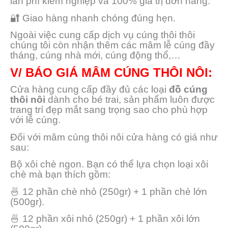
lần phí kiểm nghiệp và 100% giá trị đơn hàng.
🔐 Giao hàng nhanh chóng đúng hẹn.
Ngoài việc cung cấp dịch vụ cúng thôi thôi
chúng tôi còn nhận thêm các mâm lễ cúng đầy
tháng, cúng nhà mới, cúng động thổ,…
V/ BÁO GIÁ MÂM CÚNG THÔI NÔI:
Cửa hàng cung cấp đầy đủ các loại
đồ cúng
thôi nôi
dành cho bé trai, sản phẩm luôn được
trang trí đẹp mắt sang trọng sao cho phù hợp
với lễ cúng.
Đối với mâm cúng thôi nôi cửa hàng có giá như
sau:
Bộ xôi chè ngon. Bạn có thể lựa chọn loại xôi
chè mà bạn thích gồm:
🍜 12 phần chè nhỏ (250gr) + 1 phần chè lớn
(500gr).
🍜 12 phần xôi nhỏ (250gr) + 1 phần xôi lớn