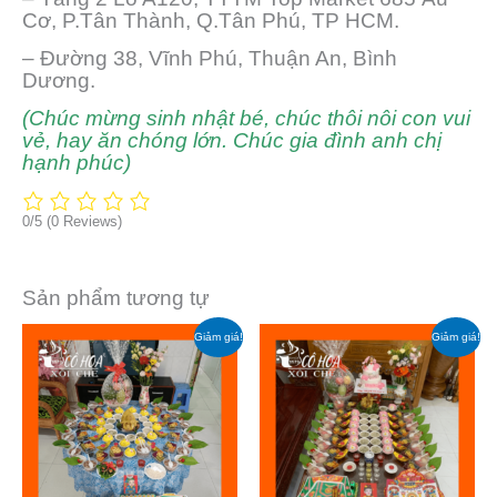
Cơ, P.Tân Thành, Q.Tân Phú, TP HCM.
– Đường 38, Vĩnh Phú, Thuận An, Bình
Dương.
(Chúc mừng sinh nhật bé, chúc thôi nôi con vui
vẻ, hay ăn chóng lớn. Chúc gia đình anh chị
hạnh phúc)
0/5
(0 Reviews)
Sản phẩm tương tự
Giá
Giá
Giá
Giá
Giảm giá!
Giảm giá!
gốc
hiện
gốc
hiện
là:
tại
là:
tại
₫ 1.980.000.
là:
₫ 1.980.000.
là:
₫ 1.730.000.
₫ 1.730.000.