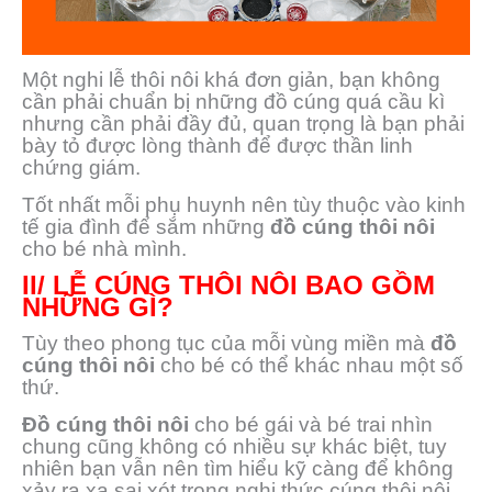
Một nghi lễ thôi nôi khá đơn giản, bạn không
cần phải chuẩn bị những đồ cúng quá cầu kì
nhưng cần phải đầy đủ, quan trọng là bạn phải
bày tỏ được lòng thành để được thần linh
chứng giám.
Tốt nhất mỗi phụ huynh nên tùy thuộc vào kinh
tế gia đình để sắm những
đồ cúng thôi nôi
cho bé nhà mình.
II/ LỄ CÚNG THÔI NÔI BAO GỒM
NHỮNG GÌ?
Tùy theo phong tục của mỗi vùng miền mà
đồ
cúng thôi nôi
cho bé có thể khác nhau một số
thứ.
Đồ cúng thôi nôi
cho bé gái và bé trai nhìn
chung cũng không có nhiều sự khác biệt, tuy
nhiên bạn vẫn nên tìm hiểu kỹ càng để không
xảy ra xa sai xót trong nghi thức cúng thôi nôi