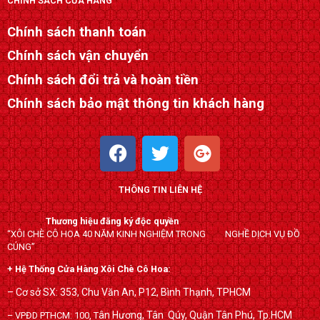
CHÍNH SÁCH CỬA HÀNG
Chính sách thanh toán
Chính sách vận chuyển
Chính sách đổi trả và hoàn tiền
Chính sách bảo mật thông tin khách hàng
F
T
G
a
w
o
c
i
o
THÔNG TIN LIÊN HỆ
e
t
g
b
t
l
Thương hiệu đăng ký độc quyền
o
e
e
“XÔI CHÈ CÔ HOA 40 NĂM KINH NGHIỆM TRONG NGHỀ DỊCH VỤ ĐỒ
o
r
-
CÚNG”
k
p
+ Hệ Thống Cửa Hàng Xôi Chè Cô Hoa:
l
– Cơ sở SX: 353, Chu Văn An, P12, Bình Thạnh, TPHCM
u
ân Hương, Tân Qúy,
Quận Tân Phú, Tp.HCM
– VPĐD PTHCM: 100, T