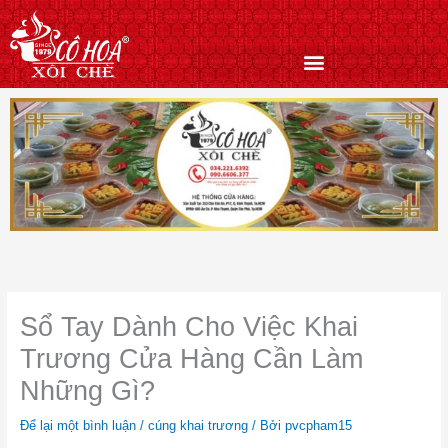
Nhảy
tới
nội
dung
Sổ Tay Dành Cho Việc Khai
Trương Cửa Hàng Cần Làm
Những Gì?
Để lại một bình luận
/
cúng khai trương
/ Bởi
pvcpham15