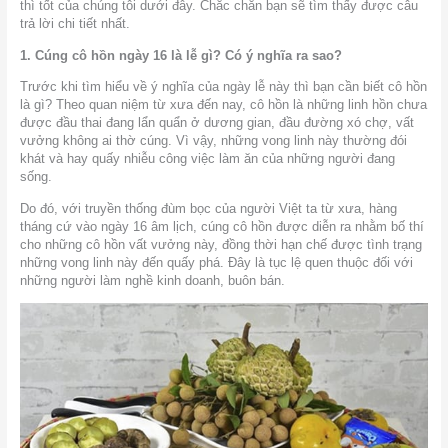
thì tốt của chúng tôi dưới đây. Chắc chắn bạn sẽ tìm thấy được câu
trả lời chi tiết nhất.
1. Cúng cô hồn ngày 16 là lễ gì? Có ý nghĩa ra sao?
Trước khi tìm hiểu về ý nghĩa của ngày lễ này thì bạn cần biết cô hồn
là gì? Theo quan niệm từ xưa đến nay, cô hồn là những linh hồn chưa
được đầu thai đang lẩn quẩn ở dương gian, đầu đường xó chợ, vất
vưởng không ai thờ cúng. Vì vậy, những vong linh này thường đói
khát và hay quấy nhiễu công việc làm ăn của những người đang
sống.
Do đó, với truyền thống đùm bọc của người Việt ta từ xưa, hàng
tháng cứ vào ngày 16 âm lịch, cúng cô hồn được diễn ra nhằm bố thí
cho những cô hồn vất vưởng này, đồng thời hạn chế được tình trạng
những vong linh này đến quấy phá. Đây là tục lệ quen thuộc đối với
những người làm nghề kinh doanh, buôn bán.