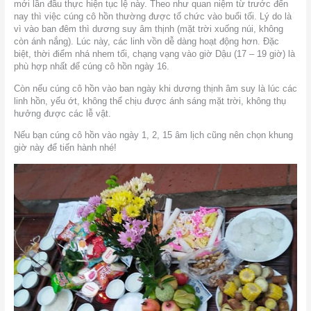
mới lần đầu thực hiện tục lệ này. Theo như quan niệm từ trước đến
nay thì việc cúng cô hồn thường được tổ chức vào buổi tối. Lý do là
vì vào ban đêm thì dương suy âm thịnh (mặt trời xuống núi, không
còn ánh nắng). Lúc này, các linh vồn dễ dàng hoạt động hơn. Đặc
biệt, thời điểm nhá nhem tối, chạng vạng vào giờ Dậu (17 – 19 giờ) là
phù hợp nhất để cúng cô hồn ngày 16.
Còn nếu cúng cô hồn vào ban ngày khi dương thịnh âm suy là lúc các
linh hồn, yếu ớt, không thể chịu được ánh sáng mặt trời, không thụ
hưởng được các lễ vật.
Nếu bạn cúng cô hồn vào ngày 1, 2, 15 âm lịch cũng nên chọn khung
giờ này để tiến hành nhé!