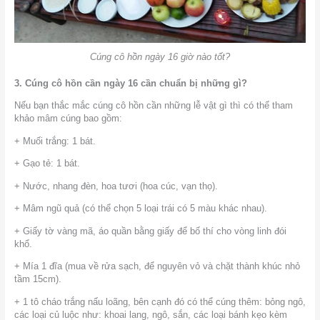
Cúng cô hồn ngày 16 giờ nào tốt?
3. Cúng cô hồn cần ngày 16 cần chuẩn bị những gì?
Nếu bạn thắc mắc cúng cô hồn cần những lễ vật gì thì có thể tham
khảo mâm cúng bao gồm:
+ Muối trắng: 1 bát.
+ Gạo tẻ: 1 bát.
+ Nước, nhang đèn, hoa tươi (hoa cúc, vạn thọ).
+ Mâm ngũ quả (có thể chọn 5 loại trái có 5 màu khác nhau).
+ Giấy tờ vàng mã, áo quần bằng giấy để bố thí cho vòng linh đói
khổ.
+ Mía 1 đĩa (mua về rửa sạch, để nguyên vỏ và chặt thành khúc nhỏ
tầm 15cm).
+ 1 tô cháo trắng nấu loãng, bên cạnh đó có thể cúng thêm: bỏng ngô,
các loại củ luộc như: khoai lang, ngô, sắn, các loại bánh kẹo kèm