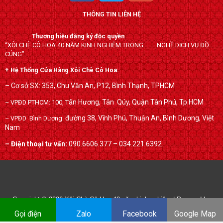
c
i
o
THÔNG TIN LIÊN HỆ
e
t
g
b
t
l
Thương hiệu đăng ký độc quyền
o
e
e
“XÔI CHÈ CÔ HOA 40 NĂM KINH NGHIỆM TRONG NGHỀ DỊCH VỤ ĐỒ
o
r
-
CÚNG”
k
p
+ Hệ Thống Cửa Hàng Xôi Chè Cô Hoa:
l
– Cơ sở SX: 353, Chu Văn An, P12, Bình Thạnh, TPHCM
u
ân Hương, Tân Qúy,
Quận Tân Phú, Tp.HCM
– VPĐD PTHCM: 100, T
s
đường 38, Vĩnh Phú, Thuận An, Bình Dương, Việt
– VPĐD Bình Dương:
Nam
– Điện thoại tư vấn:
090.6606.377 – 034.221.6392
Copyright © 2026
Xôi Chè Cô Hoa 40 năm kinh nghiệm
| Powered by
xoichecohoa.com
Gọi điện
Zalo
Facebook
Google Map