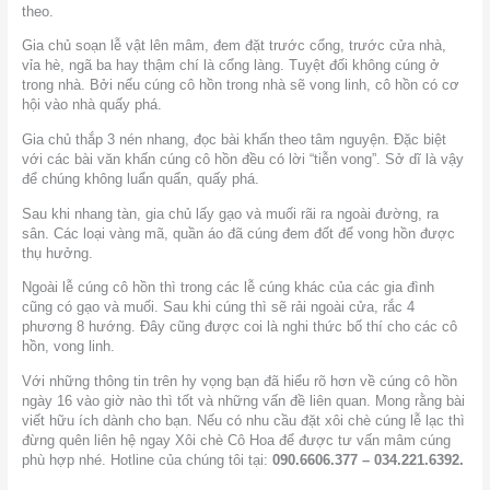
theo.
Gia chủ soạn lễ vật lên mâm, đem đặt trước cổng, trước cửa nhà,
vỉa hè, ngã ba hay thậm chí là cổng làng. Tuyệt đối không cúng ở
trong nhà. Bởi nếu cúng cô hồn trong nhà sẽ vong linh, cô hồn có cơ
hội vào nhà quấy phá.
Gia chủ thắp 3 nén nhang, đọc bài khấn theo tâm nguyện. Đặc biệt
với các bài văn khấn cúng cô hồn đều có lời “tiễn vong”. Sở dĩ là vậy
để chúng không luẩn quẩn, quấy phá.
Sau khi nhang tàn, gia chủ lấy gạo và muối rãi ra ngoài đường, ra
sân. Các loại vàng mã, quần áo đã cúng đem đốt để vong hồn được
thụ hưởng.
Ngoài lễ cúng cô hồn thì trong các lễ cúng khác của các gia đình
cũng có gạo và muối. Sau khi cúng thì sẽ rải ngoài cửa, rắc 4
phương 8 hướng. Đây cũng được coi là nghi thức bố thí cho các cô
hồn, vong linh.
Với những thông tin trên hy vọng bạn đã hiểu rõ hơn về cúng cô hồn
ngày 16 vào giờ nào thì tốt và những vấn đề liên quan. Mong rằng bài
viết hữu ích dành cho bạn. Nếu có nhu cầu đặt xôi chè cúng lễ lạc thì
đừng quên liên hệ ngay Xôi chè Cô Hoa để được tư vấn mâm cúng
phù hợp nhé. Hotline của chúng tôi tại:
090.6606.377 – 034.221.6392.