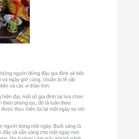
những người đứng đầu gia đình sẽ tiến
 và ngày giờ cúng, chuẩn bị lễ vật
ên và các vị thần linh.
hiện đại, một số gia đình lại lựa chọn
h theo phong tục, đó là tuân theo
sẽ được thực hiện lùi lại một ngày so với
on người trong một ngày. Buổi sáng là
àn đầy và sẵn sàng cho một ngày mới
ngơi, tận hưởng cảm giác trút bỏ gánh