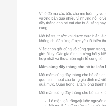
Vì lẽ đó mà các bậc cha mẹ luôn hy vọ
vướng bận quá nhiều vì những nỗi lo về 
đầy tháng cho bé trai vào buổi sáng hay
cúng.
Một bé trai trước khi được thực hiện lễ c
không chỉ đáp ứng được yếu tố thiên thờ
Việc chọn giờ cúng vô cùng quan trọng,
giờ tối kỵ. Các gia đình thường hỏi ý k
hợp nhất và thực hiện nghi lễ cúng tiến.
Mâm cúng đầy tháng cho bé trai cần l
Một mâm cúng đầy tháng cho bé cần chuẩn
quen sinh hoạt của từng gia đình mà vi
quá mức. Quan trọng là tấm lòng thành k
Một mâm cúng đầy tháng cho bé trai khô
Lễ mặn: gà trống/vịt luộc nguyên co
Nhang thắp, đèn cầy, vàng mã, ho