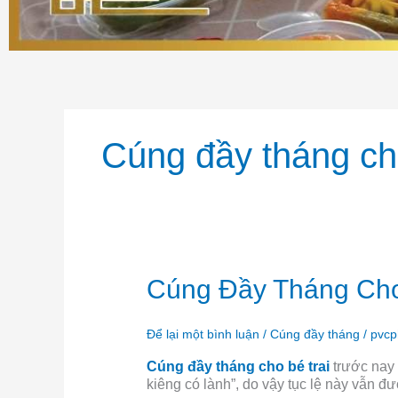
Cúng đầy tháng cho
Cúng
Cúng Đầy Tháng Cho
Đầy
Tháng
Cho
Để lại một bình luận
/
Cúng đầy tháng
/
pvc
Bé
Cúng đầy tháng cho bé trai
trước nay 
Trai
kiêng có lành”, do vậy tục lệ này vẫn đư
Đúng