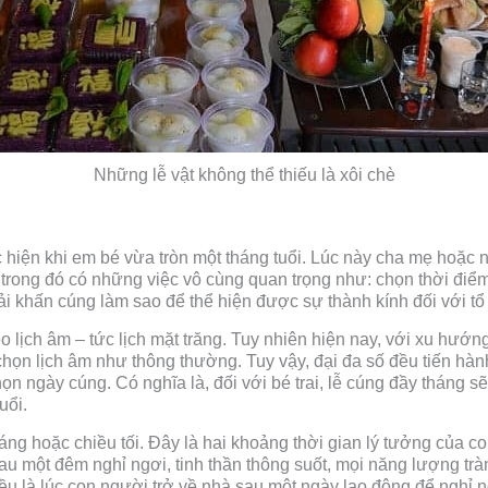
Những lễ vật không thể thiếu là xôi chè
 hiện khi em bé vừa tròn một tháng tuổi. Lúc này cha mẹ hoặc 
 trong đó có những việc vô cùng quan trọng như: chọn thời điểm
 khấn cúng làm sao để thể hiện được sự thành kính đối với tổ ti
lịch âm – tức lịch mặt trăng. Tuy nhiên hiện nay, với xu hướng 
 chọn lịch âm như thông thường. Tuy vậy, đại đa số đều tiến hàn
 chọn ngày cúng. Có nghĩa là, đối với bé trai, lễ cúng đầy tháng 
uổi.
ng hoặc chiều tối. Đây là hai khoảng thời gian lý tưởng của c
au một đêm nghỉ ngơi, tinh thần thông suốt, mọi năng lượng tr
iều là lúc con người trở về nhà sau một ngày lao động để nghỉ 