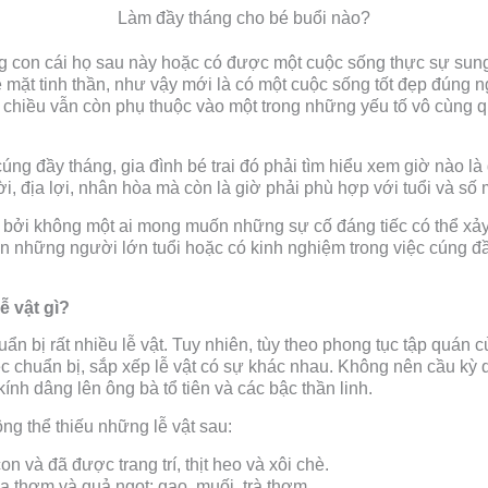
Làm đầy tháng cho bé buổi nào?
ng con cái họ sau này hoặc có được một cuộc sống thực sự sun
mặt tinh thần, như vậy mới là có một cuộc sống tốt đẹp đúng n
 chiều vẫn còn phụ thuộc vào một trong những yếu tố vô cùng q
úng đầy tháng, gia đình bé trai đó phải tìm hiểu xem giờ nào là g
i, địa lợi, nhân hòa mà còn là giờ phải phù hợp với tuổi và s
 bởi không một ai mong muốn những sự cố đáng tiếc có thể xảy r
iến những người lớn tuổi hoặc có kinh nghiệm trong việc cúng đầ
ễ vật gì?
 bị rất nhiều lễ vật. Tuy nhiên, tùy theo phong tục tập quán c
ệc chuẩn bị, sắp xếp lễ vật có sự khác nhau. Không nên cầu kỳ
ính dâng lên ông bà tổ tiên và các bậc thần linh.
ng thể thiếu những lễ vật sau:
n và đã được trang trí, thịt heo và xôi chè.
a thơm và quả ngọt; gạo, muối, trà thơm