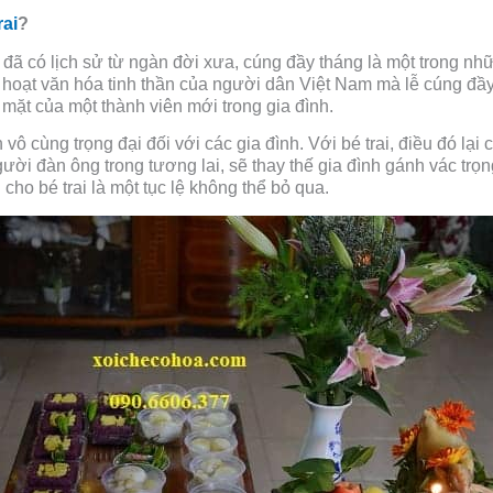
rai
?
đã có lịch sử từ ngàn đời xưa, cúng đầy tháng là một trong nhữ
h hoạt văn hóa tinh thần của người dân Việt Nam mà lễ cúng đầy
 mặt của một thành viên mới trong gia đình.
 vô cùng trọng đại đối với các gia đình. Với bé trai, điều đó lại
gười đàn ông trong tương lai, sẽ thay thế gia đình gánh vác tr
 cho bé trai là một tục lệ không thể bỏ qua.