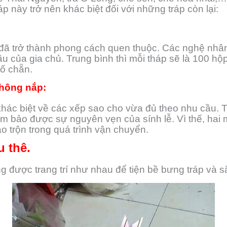
p này trở nên khác biệt đối với những tráp còn lại:
 đã trở thành phong cách quen thuộc. Các nghệ nhâ
ầu của gia chủ. Trung bình thì mỗi tháp sẽ là 100 hộ
số chẵn.
không nắp:
ác biệt về các xếp sao cho vừa đủ theo nhu cầu. T
m bảo được sự nguyên vẹn của sính lễ. Vì thế, hai
o trộn trong quá trình vận chuyển.
 thê.
ờng được trang trí như nhau để tiện bề bưng tráp và s