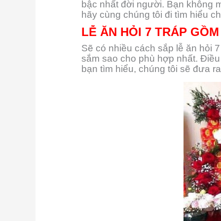
bậc nhất đời người. Bạn không mu
Gì
hãy cùng chúng tôi đi tìm hiểu ch
Theo
Phong
LỄ ĂN HỎI 7 TRÁP GỒM
Tục
Người
Sẽ có nhiều cách sắp lễ ăn hỏi 7
Miền
sắm sao cho phù hợp nhất. Điều 
Bắc
bạn tìm hiểu, chúng tôi sẽ đưa r