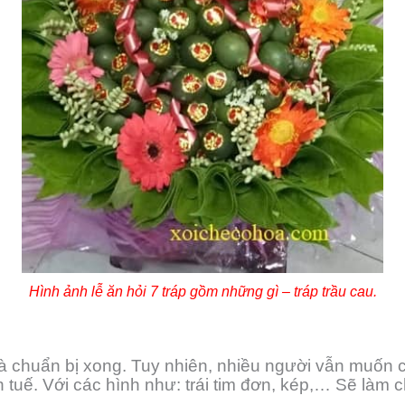
Hình ảnh lễ ăn hỏi 7 tráp gồm những gì – tráp trầu cau.
là chuẩn bị xong. Tuy nhiên, nhiều người vẫn muốn 
tuế. Với các hình như: trái tim đơn, kép,… Sẽ làm ch