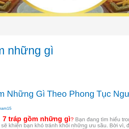
ồm những gì
m Những Gì Theo Phong Tục Ngườ
ham15
i 7 tráp gồm những gì
?
Bạn đang tìm hiểu tro
sẽ khiến bạn khó tránh khỏi những ưu sầu. Bời vì, đ