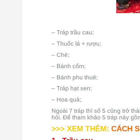
– Tráp trầu cau;
– Thuốc lá + rượu;
– Chè;
– Bánh cốm;
– Bánh phu thuê;
– Tráp hạt sen;
– Hoa quả;
Ngoài 7 tráp thì số 5 cũng trở t
hỏi. Để tham khảo 5 tráp này gồm
>>> XEM THÊM:
CÁCH S