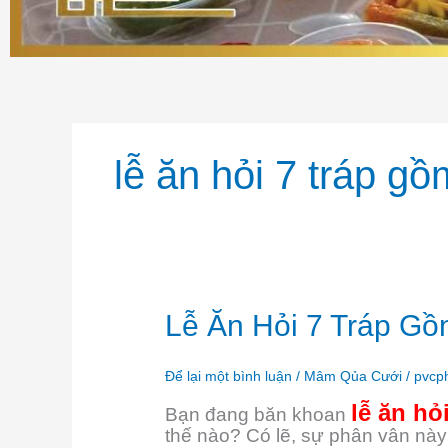
lễ ăn hỏi 7 tráp g
Lễ
Lễ Ăn Hỏi 7 Tráp Gồ
Ăn
Hỏi
7
Để lại một bình luận
/
Mâm Qủa Cưới
/
pvcp
Tráp
lễ ăn hỏ
Bạn đang băn khoan
Gồm
thế nào? Có lẽ, sự phân vân này 
Những