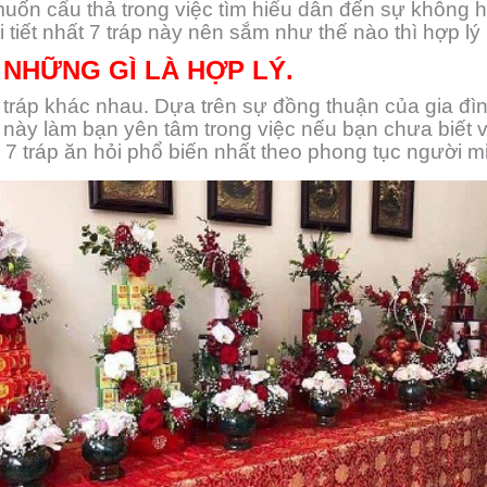
ốn cẩu thả trong việc tìm hiểu dẫn đến sự không hài
i tiết nhất 7 tráp này nên sắm như thế nào thì hợp lý
 NHỮNG GÌ LÀ HỢP LÝ.
 tráp khác nhau. Dựa trên sự đồng thuận của gia đình
này làm bạn yên tâm trong việc nếu bạn chưa biết về
a 7 tráp ăn hỏi phổ biến nhất theo phong tục người m