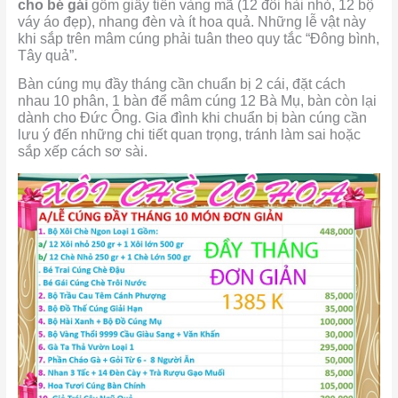
cho bé gái
gồm giấy tiền vàng mã (12 đôi hài nhỏ, 12 bộ
váy áo đẹp), nhang đèn và ít hoa quả. Những lễ vật này
khi sắp trên mâm cúng phải tuân theo quy tắc “Đông bình,
Tây quả”.
Bàn cúng mụ đầy tháng cần chuẩn bị 2 cái, đặt cách
nhau 10 phân, 1 bàn để mâm cúng 12 Bà Mụ, bàn còn lại
dành cho Đức Ông. Gia đình khi chuẩn bị bàn cúng cần
lưu ý đến những chi tiết quan trọng, tránh làm sai hoặc
sắp xếp cách sơ sài.