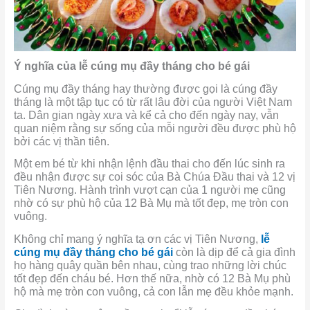
Ý nghĩa của lễ cúng mụ đầy tháng cho bé gái
Cúng mụ đầy tháng hay thường được gọi là cúng đầy
tháng là một tập tục có từ rất lâu đời của người Việt Nam
ta. Dân gian ngày xưa và kể cả cho đến ngày nay, vẫn
quan niệm rằng sự sống của mỗi người đều được phù hộ
bởi các vị thần tiên.
Một em bé từ khi nhận lệnh đầu thai cho đến lúc sinh ra
đều nhận được sự coi sóc của Bà Chúa Đầu thai và 12 vị
Tiên Nương. Hành trình vượt cạn của 1 người mẹ cũng
nhờ có sự phù hộ của 12 Bà Mụ mà tốt đẹp, mẹ tròn con
vuông.
Không chỉ mang ý nghĩa tạ ơn các vị Tiên Nương,
lễ
cúng mụ đầy tháng cho bé gái
còn là dịp để cả gia đình
họ hàng quây quần bên nhau, cùng trao những lời chúc
tốt đẹp đến cháu bé. Hơn thế nữa, nhờ có 12 Bà Mụ phù
hộ mà mẹ tròn con vuông, cả con lẫn mẹ đều khỏe mạnh.