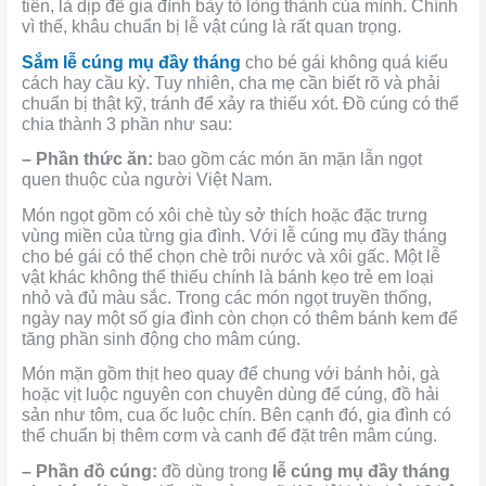
tiên, là dịp để gia đình bày tỏ lòng thành của mình. Chính
vì thế, khâu chuẩn bị lễ vật cúng là rất quan trọng.
Sắm lễ cúng mụ đầy tháng
cho bé gái không quá kiểu
cách hay cầu kỳ. Tuy nhiên, cha mẹ cần biết rõ và phải
chuẩn bị thật kỹ, tránh để xảy ra thiếu xót. Đồ cúng có thể
chia thành 3 phần như sau:
– Phần thức ăn:
bao gồm các món ăn mặn lẫn ngọt
quen thuộc của người Việt Nam.
Món ngọt gồm có xôi chè tùy sở thích hoặc đặc trưng
vùng miền của từng gia đình. Với lễ cúng mụ đầy tháng
cho bé gái có thể chọn chè trôi nước và xôi gấc. Một lễ
vật khác không thể thiếu chính là bánh kẹo trẻ em loại
nhỏ và đủ màu sắc. Trong các món ngọt truyền thống,
ngày nay một số gia đình còn chọn có thêm bánh kem để
tăng phần sinh động cho mâm cúng.
Món mặn gồm thịt heo quay để chung với bánh hỏi, gà
hoặc vịt luộc nguyên con chuyên dùng để cúng, đồ hải
sản như tôm, cua ốc luộc chín. Bên cạnh đó, gia đình có
thể chuẩn bị thêm cơm và canh để đặt trên mâm cúng.
– Phần đồ cúng:
đồ dùng trong
lễ cúng mụ đầy tháng