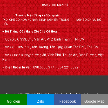
c
i
o
THÔNG TIN LIÊN HỆ
e
t
g
b
t
l
Thương hiệu đăng ký độc quyền
o
e
e
“XÔI CHÈ CÔ HOA 40 NĂM KINH NGHIỆM TRONG NGHỀ DỊCH VỤ ĐỒ
o
r
-
CÚNG”
k
p
+ Hệ Thống Cửa Hàng Xôi Chè Cô Hoa:
l
– Cơ sở SX: 353, Chu Văn An, P12, Bình Thạnh, TPHCM
u
ân Hương, Tân Qúy,
Quận Tân Phú, Tp.HCM
– VPĐD PTHCM: 100, T
s
đường 38, Vĩnh Phú, Thuận An, Bình Dương, Việt
– VPĐD Bình Dương:
Nam
– Điện thoại tư vấn:
090.6606.377 – 034.221.6392
Copyright © 2026
Xôi Chè Cô Hoa 40 năm kinh nghiệm
| Powered by
xoichecohoa.com
Gọi điện
Zalo
Facebook
Google Map