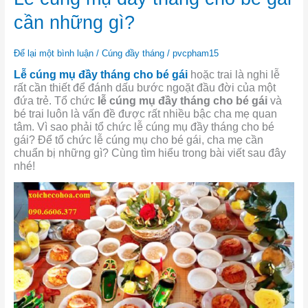
cúng
mụ
cần những gì?
đầy
tháng
cho
Để lại một bình luận
/
Cúng đầy tháng
/
pvcpham15
bé
Lễ cúng mụ đầy tháng cho bé gái
hoặc trai là nghi lễ
gái
rất cần thiết để đánh dấu bước ngoặt đầu đời của một
cần
đứa trẻ. Tổ chức
lễ cúng mụ đầy tháng cho bé gái
và
những
bé trai luôn là vấn đề được rất nhiều bậc cha mẹ quan
gì?
tâm. Vì sao phải tổ chức lễ cúng mụ đầy tháng cho bé
gái? Để tổ chức lễ cúng mụ cho bé gái, cha mẹ cần
chuẩn bị những gì? Cùng tìm hiểu trong bài viết sau đây
nhé!