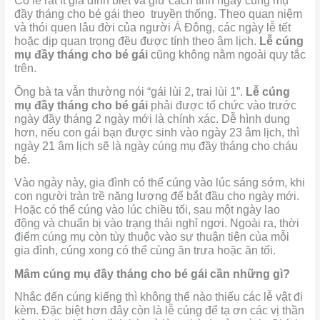
Có lẽ rất ít gia đình biết và giữ cách tính ngày cúng mụ
đầy tháng cho bé gái theo truyền thống. Theo quan niệm
và thói quen lâu đời của người Á Đông, các ngày lễ tết
hoặc dịp quan trọng đều được tính theo âm lịch.
Lễ cúng
mụ đầy tháng cho bé gái
cũng không nằm ngoài quy tắc
trên.
Ông bà ta vẫn thường nói “gái lùi 2, trai lùi 1”.
Lễ cúng
mụ đầy tháng cho bé gái
phải được tổ chức vào trước
ngày đầy tháng 2 ngày mới là chính xác. Dễ hình dung
hơn, nếu con gái bạn được sinh vào ngày 23 âm lịch, thì
ngày 21 âm lịch sẽ là ngày cúng mụ đầy tháng cho cháu
bé.
Vào ngày này, gia đình có thể cúng vào lúc sáng sớm, khi
con người tràn trề năng lượng để bắt đầu cho ngày mới.
Hoặc có thể cúng vào lúc chiều tối, sau một ngày lao
động và chuẩn bị vào trạng thái nghỉ ngơi. Ngoài ra, thời
điểm cúng mụ còn tùy thuộc vào sự thuận tiện của mỗi
gia đình, cúng xong có thể cùng ăn trưa hoặc ăn tối.
Mâm cúng mụ đầy tháng cho bé gái cần những gì?
Nhắc đến cúng kiếng thì không thể nào thiếu các lễ vật đi
kèm. Đặc biệt hơn đây còn là lễ cúng để tạ ơn các vị thần