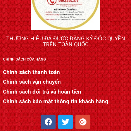
THƯƠNG HIỆU ĐÃ ĐƯỢC ĐĂNG KÝ ĐỘC QUYỀN
TRÊN TOÀN QUỐC
CHÍNH SÁCH CỬA HÀNG
Chính sách thanh toán
Chính sách vận chuyển
Chính sách đổi trả và hoàn tiền
Chính sách bảo mật thông tin khách hàng
F
T
G
a
w
o