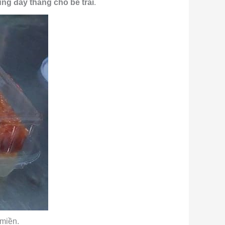
cúng đầy tháng cho bé trai
.
 miền.