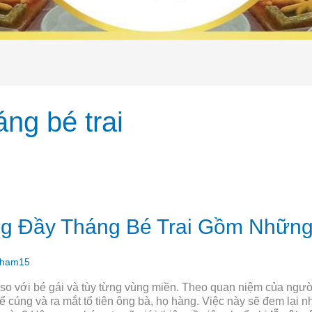
áng bé trai
ng Đầy Tháng Bé Trai Gồm Những
pham15
so với bé gái và tùy từng vùng miền. Theo quan niệm của người
ể cúng và ra mắt tổ tiên ông bà, họ hàng. Việc này sẽ đem lại