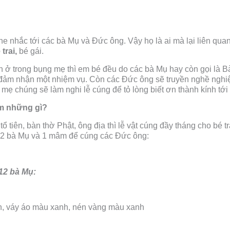
he nhắc tới các bà Mụ và Đức ông. Vậy họ là ai mà lại liên quan
trai,
bé gái.
n ở trong bụng mẹ thì em bé đều do các bà Mụ hay còn gọi là Bà
ảm nhận một nhiệm vụ. Còn các Đức ông sẽ truyền nghề nghiệ
bố mẹ chúng sẽ làm nghi lễ cúng để tỏ lòng biết ơn thành kính t
ồm những gì?
ổ tiên, bàn thờ Phật, ông địa thì lễ vật cúng đầy tháng cho bé t
2 bà Mụ và 1 mâm để cúng các Đức ông:
 12 bà Mụ:
h, váy áo màu xanh, nén vàng màu xanh