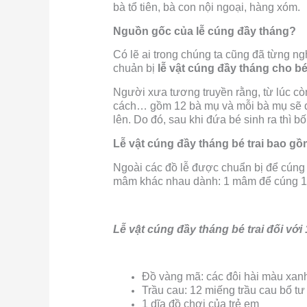
bà tổ tiên, bà con nội ngoại, hàng xóm.
Nguồn gốc của lễ cúng đầy tháng?
Có lẽ ai trong chúng ta cũng đã từng ng
chuản bị
lễ vật cúng đầy tháng cho bé 
Người xưa tương truyền rằng, từ lúc cò
cách… gồm 12 bà mụ và mỗi bà mụ sẽ đ
lên. Do đó, sau khi đứa bé sinh ra thì 
Lễ vật cúng đầy tháng bé trai bao g
Ngoài các đồ lễ được chuẩn bị để cúng t
mâm khác nhau dành: 1 mâm để cúng 1
Lễ vật cúng đầy tháng bé trai đối với
Đồ vàng mã: các đôi hài màu xan
Trầu cau: 12 miếng trầu cau bổ tư
1 dĩa đồ chơi của trẻ em