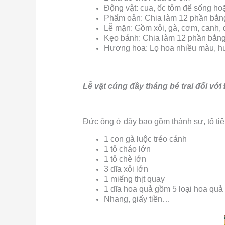
Động vật: cua, ốc tôm để sống ho
Phẩm oản: Chia làm 12 phần bằn
Lễ mặn: Gồm xôi, gà, cơm, canh, 
Kẹo bánh: Chia làm 12 phần bằng 
Hương hoa: Lọ hoa nhiều màu, 
Lễ vật cúng đầy tháng bé trai đối vớ
Đức ông ở đây bao gồm thánh sư, tổ tiê
1 con gà luộc tréo cánh
1 tô cháo lớn
1 tô chè lớn
3 dĩa xôi lớn
1 miếng thịt quay
1 dĩa hoa quả gồm 5 loại hoa quả
Nhang, giấy tiền…