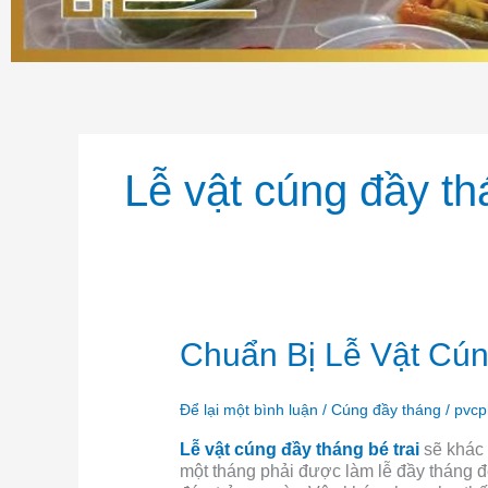
Lễ vật cúng đầy th
Chuẩn
Chuẩn Bị Lễ Vật Cú
Bị
Lễ
Vật
Để lại một bình luận
/
Cúng đầy tháng
/
pvc
Cúng
Lễ vật cúng đầy tháng bé trai
sẽ khác 
Đầy
một tháng phải được làm lễ đầy tháng đ
Tháng