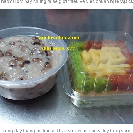
nào? Hôm nay chúng ta sẽ giới thiệu về việc chuẩn bị
lễ vật 
t cúng đầy tháng bé trai sẽ khác so với bé gái và tùy từng vùng