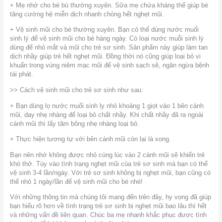
+ Mẹ nhớ cho bé bú thường xuyên. Sữa mẹ chứa kháng thể giúp bé
tăng cường hệ miễn dịch nhanh chóng hết nghẹt mũi.
+ Vệ sinh mũi cho bé thường xuyên. Bạn có thể dùng nước muối
sinh lý để vệ sinh mũi cho bé hàng ngày. Có loại nước muỗi sinh lý
dùng để nhỏ mắt và mũi cho trẻ sơ sinh. Sản phẩm này giúp làm tan
dịch nhầy giúp trẻ hết nghẹt mũi. Đồng thời nó cũng giúp loại bỏ vi
khuẩn trong vùng niêm mạc mũi để vệ sinh sạch sẽ, ngăn ngừa bệnh
tái phát.
>> Cách vệ sinh mũi cho trẻ sơ sinh như sau:
+ Bạn dùng lọ nước muối sinh ly nhỏ khoảng 1 giọt vào 1 bên cánh
mũi, day nhẹ nhàng để loại bỏ chất nhầy. Khi chất nhầy đã ra ngoài
cánh mũi thì lấy tăm bông nhẹ nhàng loại bỏ.
+ Thực hiện tương tự với bên cánh mũi còn lại là xong.
Bạn nên nhớ không được nhỏ cùng lúc vào 2 cánh mũi sẽ khiến trẻ
khó thở. Tùy vào tình trạng nghẹt mũi của trẻ sơ sinh mà bạn có thể
vệ sinh 3-4 lần/ngày. Với trẻ sơ sinh không bị nghẹt mũi, bạn cũng có
thể nhỏ 1 ngày/lần để vệ sinh mũi cho bé nhé!
Với những thông tin mà chúng tôi mang đến trên đây, hy vọng đã giúp
bạn hiểu rõ hơn về tình trạng trẻ sơ sinh bị nghẹt mũi bao lâu thì hết
và những vấn đề liên quan. Chúc ba mẹ nhanh khắc phục được tình