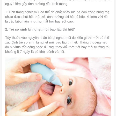
nguy hiểm gây ảnh hưởng đến tính mạng.
+ Tình trạng nghẹt mũi có thể do chất nhầy lúc bé còn trong bụng mẹ
chưa được hút hết triệt đẻ, ảnh hưởng tới hệ hô hấp, đi kèm với đó
là các biểu hiện như: ho, hắt hơi hay sốt cao.
2. Trẻ sơ sinh bị nghẹt mũi bao lâu thì hết?
Tùy thuộc vào nguyên nhân bé bị nghẹt mũi do điều gì thì mới có thể
xác định trẻ sơ sinh bị nghẹt mũi bao lâu thì hết. Thông thường nếu
do bị virus tấn công hoặc dị ứng, thay đổi thời tiết hay môi trường thì
khoảng 5-7 ngày là bé khỏi bệnh và hết.