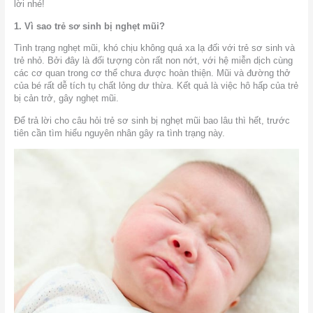
lời nhé!
1. Vì sao trẻ sơ sinh bị nghẹt mũi?
Tình trạng nghẹt mũi, khó chịu không quá xa lạ đối với trẻ sơ sinh và
trẻ nhỏ. Bởi đây là đối tượng còn rất non nớt, với hệ miễn dịch cùng
các cơ quan trong cơ thể chưa được hoàn thiện. Mũi và đường thở
của bé rất dễ tích tụ chất lỏng dư thừa. Kết quả là việc hô hấp của trẻ
bị cản trở, gây nghẹt mũi.
Để trả lời cho câu hỏi trẻ sơ sinh bị nghẹt mũi bao lâu thì hết, trước
tiên cần tìm hiểu nguyên nhân gây ra tình trạng này.