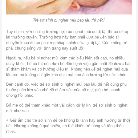
Trẻ sơ sinh bị nghẹt mũi bao lâu thì hết?
Tuy nhiên, với những trường hợp bé nghẹt mũi do dị tật thì bé sẽ bị
lại thường xuyên. Trường hợp này bạn phải đưa bé đến bác sĩ
chuyên khoa để có phương pháp chỉnh sửa lại dị tật. Còn không trẻ
phải chung sống với tình trạng này suốt đời.
Ngoài ra, nếu bé bị nghẹt mũi kèm các biểu hiện sốt cao, ho nhiều,
quấy khóc, bỏ bú thì nên đưa bé đến bệnh viện gần nhất để được bác
sĩ thăm khám và có hướng điều trị. Không nên để trẻ nghẹt mũi quá
lâu bởi nó không chỉ gây khó chịu mà còn ảnh hưởng tới sức khỏe.
Bên cạnh đó, việc trẻ sơ sinh bị nghẹt mũi bao lâu thì hết cũng phụ
thuộc phần lớn vào chế độ chăm sóc của bố mẹ, giúp bé nhanh
chóng hồi phục.
Bố mẹ có thể tham khảo một vài cách xử lý khi trẻ sơ sinh bị nghẹt
mũi như sau:
+ Giữ ấm cho trẻ sơ sinh để bé không bị lạnh hay ảnh hưởng từ thời
tiết. Nhưng không ủ quá nhiều, có thể khiến trẻ nóng và tăng thân
nhiệt.