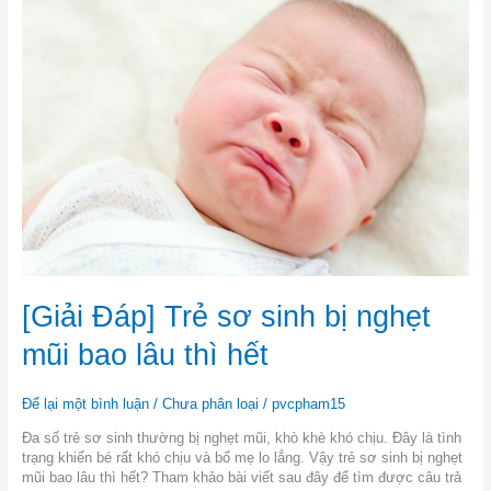
Đáp]
Trẻ
sơ
sinh
bị
nghẹt
mũi
bao
lâu
thì
hết
[Giải Đáp] Trẻ sơ sinh bị nghẹt
mũi bao lâu thì hết
Để lại một bình luận
/
Chưa phân loại
/
pvcpham15
Đa số trẻ sơ sinh thường bị nghẹt mũi, khò khè khó chịu. Đây là tình
trạng khiến bé rất khó chịu và bố mẹ lo lắng. Vậy trẻ sơ sinh bị nghẹt
mũi bao lâu thì hết? Tham khảo bài viết sau đây để tìm được câu trả