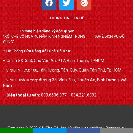
a
w
o
c
i
o
THÔNG TIN LIÊN HỆ
e
t
g
b
t
l
Thương hiệu đăng ký độc quyền
o
e
e
“XÔI CHÈ CÔ HOA 40 NĂM KINH NGHIỆM TRONG NGHỀ DỊCH VỤ ĐỒ
o
r
-
CÚNG”
k
p
+ Hệ Thống Cửa Hàng Xôi Chè Cô Hoa:
l
– Cơ sở SX: 353, Chu Văn An, P12, Bình Thạnh, TPHCM
u
ân Hương, Tân Qúy,
Quận Tân Phú, Tp.HCM
– VPĐD PTHCM: 100, T
s
đường 38, Vĩnh Phú, Thuận An, Bình Dương, Việt
– VPĐD Bình Dương:
Nam
– Điện thoại tư vấn:
090.6606.377 – 034.221.6392
Copyright © 2026
Xôi Chè Cô Hoa 40 năm kinh nghiệm
| Powered by