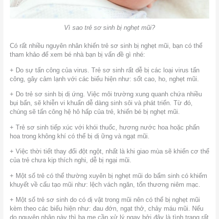
Vì sao trẻ sơ sinh bị nghẹt mũi?
Có rất nhiều nguyên nhân khiến trẻ sơ sinh bị nghẹt mũi, bạn có thể
tham khảo để xem bé nhà bạn bị vấn đề gì nhé:
+ Do sự tấn công của virus. Trẻ sơ sinh rất dễ bị các loại virus tấn
công, gây cảm lạnh với các biểu hiện như: sốt cao, ho, nghẹt mũi.
+ Do trẻ sơ sinh bị dị ứng. Việc môi trường xung quanh chứa nhiều
bụi bẩn, sẽ khiễn vi khuẩn dễ dàng sinh sôi và phát triển. Từ đó,
chúng sẽ tấn công hệ hô hấp của trẻ, khiến bé bị nghẹt mũi.
+ Trẻ sơ sinh tiếp xúc với khói thuốc, hương nước hoa hoặc phấn
hoa trong không khí có thể bị dị ững và ngạt mũi.
+ Việc thời tiết thay đổi đột ngột, nhất là khi giao mùa sẽ khiến cơ thể
của trẻ chưa kịp thích nghi, dễ bị ngại mũi.
+ Một số trẻ có thể thường xuyên bị nghẹt mũi do bẩm sinh có khiếm
khuyết về cấu tạo mũi như: lệch vách ngăn, tổn thương niêm mạc.
+ Một số trẻ sơ sinh do có dị vật trong mũi nên có thể bị nghẹt mũi
kèm theo các biểu hiện như: đau đớn, ngạt thở, chảy máu mũi. Nếu
do nguyên nhân này thì ba mẹ cần xử lý ngay bởi đây là tình trạng rất