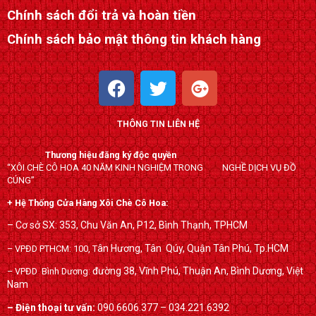
Chính sách đổi trả và hoàn tiền
Chính sách bảo mật thông tin khách hàng
F
T
G
a
w
o
c
i
o
THÔNG TIN LIÊN HỆ
e
t
g
b
t
l
Thương hiệu đăng ký độc quyền
o
e
e
“XÔI CHÈ CÔ HOA 40 NĂM KINH NGHIỆM TRONG NGHỀ DỊCH VỤ ĐỒ
o
r
-
CÚNG”
k
p
+ Hệ Thống Cửa Hàng Xôi Chè Cô Hoa:
l
– Cơ sở SX: 353, Chu Văn An, P12, Bình Thạnh, TPHCM
u
ân Hương, Tân Qúy,
Quận Tân Phú, Tp.HCM
– VPĐD PTHCM: 100, T
s
đường 38, Vĩnh Phú, Thuận An, Bình Dương, Việt
– VPĐD Bình Dương:
Nam
– Điện thoại tư vấn:
090.6606.377 – 034.221.6392