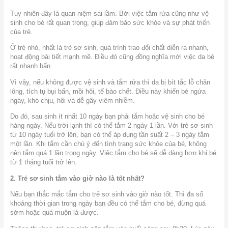
Tuy nhiên đây là quan niệm sai lầm. Bởi việc tắm rửa cũng như vệ
sinh cho bé rất quan trọng, giúp đảm bảo sức khỏe và sự phát triển
của trẻ.
Ở trẻ nhỏ, nhất là trẻ sơ sinh, quá trình trao đổi chất diễn ra nhanh,
hoạt động bài tiết mạnh mẽ. Điều đó cũng đồng nghĩa mới việc da bé
rất nhanh bẩn.
Vì vậy, nếu không được vệ sinh và tắm rửa thì da bị bít tắc lỗ chân
lông, tích tụ bụi bẩn, mồi hôi, tế bào chết. Điều này khiến bé ngứa
ngáy, khó chịu, hôi và dễ gây viêm nhiễm.
Do đó, sau sinh ít nhất 10 ngày bạn phải tắm hoặc vệ sinh cho bé
hàng ngày. Nếu trời lạnh thì có thể tắm 2 ngày 1 lần. Với trẻ sơ sinh
từ 10 ngày tuổi trở lên, bạn có thể áp dụng tần suất 2 – 3 ngày tắm
một lần. Khi tắm cần chú ý đến tình trạng sức khỏe của bé, không
nên tắm quá 1 lần trong ngày. Việc tắm cho bé sẽ dễ dàng hơn khi bé
từ 1 tháng tuổi trở lên.
2. Trẻ sơ sinh tắm vào giờ nào là tốt nhất?
Nếu bạn thắc mắc tắm cho trẻ sơ sinh vào giờ nào tốt. Thì đa số
khoảng thời gian trong ngày bạn đều có thể tắm cho bé, đừng quá
sớm hoặc quá muộn là được.