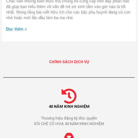
Chắc hẳn những kiến thức mà chúng tôi cung cấp trên đây phần nào
đã giúp bạn hiểu thêm về vấn đề trẻ sơ sinh tắm vào giờ nào là tốt
nhất. Mong rằng bài viết hữu ích cho các bậc phụ huynh đang có con
nhỏ hoặc mới lần đầu làm ba mẹ nhé.
Đọc thêm »
CHÍNH SÁCH DỊCH VỤ
40 NĂM KINH NGHIỆM
Thương hiệu đăng ký độc quyền
XÔI CHÈ CÔ HOA 40 NĂM KINH NGHIỆM