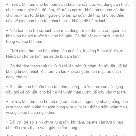
+ Trước khi tắm cho bé, bạn cần chuẩn bị sẵn các vật dụng cần thiết
như: thau nước ấm để tắm, để tráng người, khăn mùng nhỏ để tắm
cho bé, khăn to để lau người cho bé, áo quần để thay cho bé. Điều
này sẽ giúp bạn thao tác nhanh hơn, không để bé bị lạnh.
+ Nếu bạn cho trẻ sơ sinh vào mùa đông thì có thể làm ấm quần áo,
khăn lau người trước khi cho bé mặc. Có thể bật quạt sưởi cho bé
trong và sau khi tắm.
+ Thời gian tắm cho bé không nên quá lâu, khoảng 5 phút là được.
Nếu bạn cho bé tắm lâu sẽ dễ bị cảm lạnh.
+ Có thể tắm theo trình từ từ dưới lên trên từ chân lên tới đầu để bé
không bị sốc nhiệt. Khi tắm và lau khô xong thì nên mặc áo quần
ngay cho bé.
+ Khi tắm cho bé nên thao tác nhẹ nhàng, trường hợp có sử dụng
dầu gội để gội đầu cho bé thì nên cẩn thận đừng để dây vào mắt trẻ.
+ Trước khi tắm cho bé, bố mẹ có thể massage nhẹ nhàng bằng dầu
dừa hoặc sản phẩm chuyên dụng vừa giúp lưu thông tuần hoàn máu,
vừa giúp bé bú và ngủ khỏe.
+ Đối với trẻ sơ sinh chưa rụng rốn, khi tắm, ba mẹ cần lưu ý hạn
chế để nước thấm vào, gây nhiễm trùng.