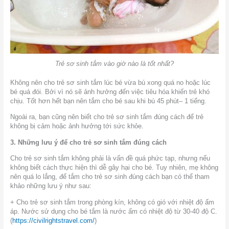
Trẻ sơ sinh tắm vào giờ nào là tốt nhất?
Không nên cho trẻ sơ sinh tắm lúc bé vừa bú xong quá no hoặc lúc
bé quá đói. Bởi vì nó sẽ ảnh hưởng đến việc tiêu hóa khiến trẻ khó
chịu. Tốt hơn hết bạn nên tắm cho bé sau khi bú 45 phút– 1 tiếng.
Ngoài ra, bạn cũng nên biết cho trẻ sơ sinh tắm đúng cách để trẻ
không bị cảm hoặc ảnh hưởng tới sức khỏe.
3. Những lưu ý để cho trẻ sơ sinh tắm đúng cách
Cho trẻ sơ sinh tắm không phải là vấn đề quá phức tạp, nhưng nếu
không biết cách thực hiện thì dễ gây hại cho bé. Tuy nhiên, mẹ không
nên quá lo lắng, để tắm cho trẻ sơ sinh đúng cách bạn có thể tham
khảo những lưu ý như sau:
+ Cho trẻ sơ sinh tắm trong phòng kín, không có gió với nhiệt độ ấm
áp. Nước sử dụng cho bé tắm là nước ấm có nhiệt độ từ 30-40 độ C.
(
https://civilrightstravel.com/
)