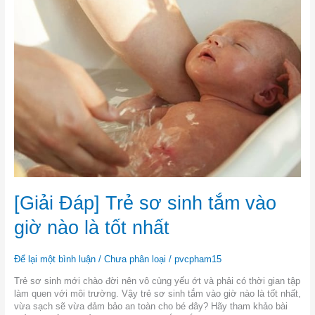
Đáp]
Trẻ
sơ
sinh
tắm
vào
giờ
nào
là
tốt
nhất
[Giải Đáp] Trẻ sơ sinh tắm vào
giờ nào là tốt nhất
Để lại một bình luận
/
Chưa phân loại
/
pvcpham15
Trẻ sơ sinh mới chào đời nên vô cùng yếu ớt và phải có thời gian tập
làm quen với môi trường. Vậy trẻ sơ sinh tắm vào giờ nào là tốt nhất,
vừa sạch sẽ vừa đảm bảo an toàn cho bé đây? Hãy tham khảo bài