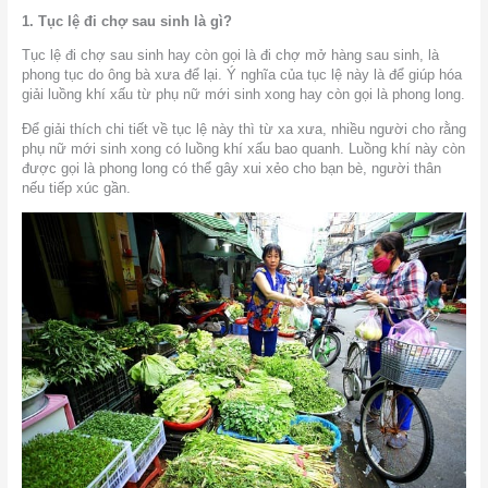
1. Tục lệ đi chợ sau sinh là gì?
Tục lệ đi chợ sau sinh hay còn gọi là đi chợ mở hàng sau sinh, là
phong tục do ông bà xưa để lại. Ý nghĩa của tục lệ này là để giúp hóa
giải luồng khí xấu từ phụ nữ mới sinh xong hay còn gọi là phong long.
Để giải thích chi tiết về tục lệ này thì từ xa xưa, nhiều người cho rằng
phụ nữ mới sinh xong có luồng khí xấu bao quanh. Luồng khí này còn
được gọi là phong long có thể gây xui xẻo cho bạn bè, người thân
nếu tiếp xúc gần.