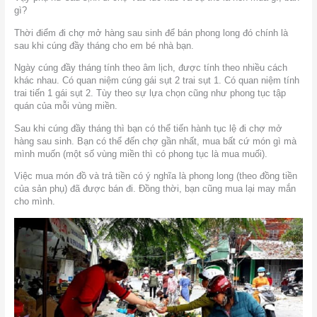
gì?
Thời điểm đi chợ mở hàng sau sinh để bán phong long đó chính là
sau khi cúng đầy tháng cho em bé nhà bạn.
Ngày cúng đầy tháng tính theo âm lịch, được tính theo nhiều cách
khác nhau. Có quan niệm cúng gái sụt 2 trai sụt 1. Có quan niệm tính
trai tiến 1 gái sụt 2. Tùy theo sự lựa chọn cũng như phong tục tập
quán của mỗi vùng miền.
Sau khi cúng đầy tháng thì bạn có thể tiến hành tục lệ đi chợ mở
hàng sau sinh. Bạn có thể đến chợ gần nhất, mua bất cứ món gì mà
mình muốn (một số vùng miền thì có phong tục là mua muối).
Việc mua món đồ và trả tiền có ý nghĩa là phong long (theo đồng tiền
của sản phụ) đã được bán đi. Đồng thời, bạn cũng mua lại may mắn
cho mình.