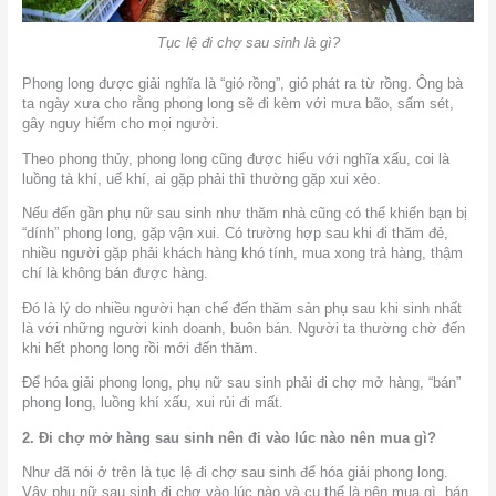
Tục lệ đi chợ sau sinh là gì?
Phong long được giải nghĩa là “gió rồng”, gió phát ra từ rồng. Ông bà
ta ngày xưa cho rằng phong long sẽ đi kèm với mưa bão, sấm sét,
gây nguy hiểm cho mọi người.
Theo phong thủy, phong long cũng được hiểu với nghĩa xấu, coi là
luồng tà khí, uế khí, ai gặp phải thì thường gặp xui xẻo.
Nếu đến gần phụ nữ sau sinh như thăm nhà cũng có thể khiến bạn bị
“dính” phong long, gặp vận xui. Có trường hợp sau khi đi thăm đẻ,
nhiều người gặp phải khách hàng khó tính, mua xong trả hàng, thậm
chí là không bán được hàng.
Đó là lý do nhiều người hạn chế đến thăm sản phụ sau khi sinh nhất
là với những người kinh doanh, buôn bán. Người ta thường chờ đến
khi hết phong long rồi mới đến thăm.
Để hóa giải phong long, phụ nữ sau sinh phải đi chợ mở hàng, “bán”
phong long, luồng khí xấu, xui rủi đi mất.
2. Đi chợ mở hàng sau sinh nên đi vào lúc nào nên mua gì?
Như đã nói ở trên là tục lệ đi chợ sau sinh để hóa giải phong long.
Vậy phụ nữ sau sịnh đi chợ vào lúc nào và cụ thể là nên mua gì, bán