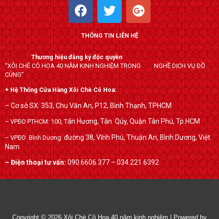
F
T
G
a
w
o
c
i
o
THÔNG TIN LIÊN HỆ
e
t
g
b
t
l
Thương hiệu đăng ký độc quyền
o
e
e
“XÔI CHÈ CÔ HOA 40 NĂM KINH NGHIỆM TRONG NGHỀ DỊCH VỤ ĐỒ
o
r
-
CÚNG”
k
p
+ Hệ Thống Cửa Hàng Xôi Chè Cô Hoa:
l
– Cơ sở SX: 353, Chu Văn An, P12, Bình Thạnh, TPHCM
u
ân Hương, Tân Qúy,
Quận Tân Phú, Tp.HCM
– VPĐD PTHCM: 100, T
s
đường 38, Vĩnh Phú, Thuận An, Bình Dương, Việt
– VPĐD Bình Dương:
Nam
– Điện thoại tư vấn:
090.6606.377 – 034.221.6392
Copyright © 2026
Xôi Chè Cô Hoa 40 năm kinh nghiệm
| Powered by