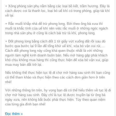
+ Xông phòng sản phụ nằm bằng các loại bồ kết, trầm hương. Đây là
cách được coi là thanh lọc, loại bỏ uế khí có trong phòng, giúp tài khí
về lại.
+ Rắc muối khắp nhà để trừ phong long. Bởi theo ông bà xưa thì
muối là khắc tính của uế khí nên việc rắc muối ở những ngóc ngách
trong nhà sản phụ ở cũng là cách bài trừ tà khí, phong long.
+ Đốt phong long bằng cách đốt 1 tờ giấy vứt xuống đất rồi sau đó
bước qua bước lại 9 lần để tống khứ uế khí, xóa bỏ vận xui rùi,…
Cách đốt phong long này cũng khá quen thuộc nhất là với những
người làm nghề kinh doanh buôn bán. Nếu mở hàng gặp phải khách
khó chịu không mua hàng thì cũng thực hiện để xóa bỏ vận xui, giúp
mua may bán đắt trở lại.
Nếu không thể thực hiện tục lệ đi chợ mở hàng sau sinh thì bạn cũng
có thể tham khảo và thực hiện theo các cách đơn giản hơn ở trên
nhé!
Với những thông tin trên, hy vọng bạn đã có thể hiểu thêm về tục lệ đi
chợ mở hàng sau sinh. Đây chỉ là tục lệ được truyền lại từ ông bà
ngày xưa, nên không bắt buộc phải thực hiện. Tùy theo quan niệm
của từng gia đình bạn nhé!
Đọc thêm »