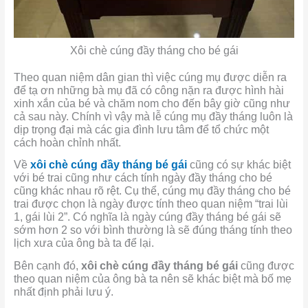
Xôi chè cúng đầy tháng cho bé gái
Theo quan niệm dân gian thì việc cúng mụ được diễn ra
để tạ ơn những bà mụ đã có công nặn ra được hình hài
xinh xắn của bé và chăm nom cho đến bây giờ cũng như
cả sau này. Chính vì vậy mà lễ cúng mụ đầy tháng luôn là
dịp trọng đại mà các gia đình lưu tâm để tổ chức một
cách hoàn chỉnh nhất.
Về
xôi chè cúng đầy tháng bé gái
cũng có sự khác biệt
với bé trai cũng như cách tính ngày đầy tháng cho bé
cũng khác nhau rõ rệt. Cụ thể, cúng mụ đầy tháng cho bé
trai được chọn là ngày được tính theo quan niệm “trai lùi
1, gái lùi 2”. Có nghĩa là ngày cúng đầy tháng bé gái sẽ
sớm hơn 2 so với bình thường là sẽ đúng tháng tính theo
lịch xưa của ông bà ta để lại.
Bên cạnh đó,
xôi chè cúng đầy tháng bé gái
cũng được
theo quan niệm của ông bà ta nên sẽ khác biệt mà bố mẹ
nhất định phải lưu ý.