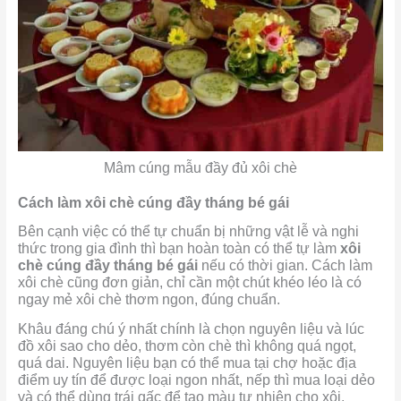
Mâm cúng mẫu đầy đủ xôi chè
Cách làm xôi chè cúng đầy tháng bé gái
Bên cạnh việc có thể tự chuẩn bị những vật lễ và nghi
thức trong gia đình thì bạn hoàn toàn có thể tự làm
xôi
chè cúng đầy tháng bé gái
nếu có thời gian. Cách làm
xôi chè cũng đơn giản, chỉ cần một chút khéo léo là có
ngay mẻ xôi chè thơm ngon, đúng chuẩn.
Khâu đáng chú ý nhất chính là chọn nguyên liệu và lúc
đồ xôi sao cho dẻo, thơm còn chè thì không quá ngọt,
quá dai. Nguyên liệu bạn có thể mua tại chợ hoặc địa
điểm uy tín để được loại ngon nhất, nếp thì mua loại dẻo
và có thể dùng trái gấc để tạo màu tự nhiên cho xôi.