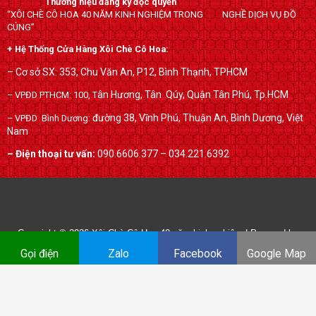
Thương hiệu đăng ký độc quyền
o
e
e
“XÔI CHÈ CÔ HOA 40 NĂM KINH NGHIỆM TRONG NGHỀ DỊCH VỤ ĐỒ
o
r
-
CÚNG”
k
p
+ Hệ Thống Cửa Hàng Xôi Chè Cô Hoa:
l
– Cơ sở SX: 353, Chu Văn An, P12, Bình Thạnh, TPHCM
u
ân Hương, Tân Qúy,
Quận Tân Phú, Tp.HCM
– VPĐD PTHCM: 100, T
s
đường 38, Vĩnh Phú, Thuận An, Bình Dương, Việt
– VPĐD Bình Dương:
Nam
– Điện thoại tư vấn:
090.6606.377 – 034.221.6392
Copyright © 2026
Xôi Chè Cô Hoa 40 năm kinh nghiệm
| Powered by
xoichecohoa.com
Gọi điện
Zalo
Facebook
Google Map