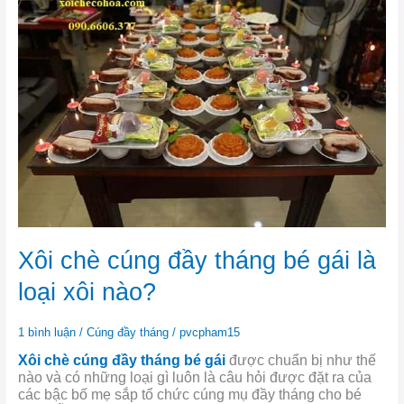
chè
cúng
đầy
tháng
bé
gái
là
loại
xôi
nào?
Xôi chè cúng đầy tháng bé gái là
loại xôi nào?
1 bình luận
/
Cúng đầy tháng
/
pvcpham15
Xôi chè cúng đầy tháng bé gái
được chuẩn bị như thế
nào và có những loại gì luôn là câu hỏi được đặt ra của
các bậc bố mẹ sắp tổ chức cúng mụ đầy tháng cho bé