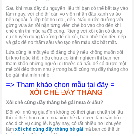
Sau khi mua đầy đủ nguyên liệu thì bạn có thể bắt tay vào
làm ngay, với chè thì cần vo viên nhân đậu xanh và áo
bên ngoài là lớp bột hơi dai, dẻo. Nấu nước đường với
gừng vừa ăn rồi nặn từng viên chè bỏ vào cho đến khi
chè chín thì múc ra để cúng. Riêng với xôi cần có dụng
cụ chuyên dụng là xửng để đồ xôi, bạn nhớ trộn đều nếp
và gấc để nó thấm sâu vào tạo nên màu sắc bắt mắt.
Lửa cũng là một yếu tố đáng chú ý nếu không muốn xôi
bị khô hoặc khê, nếu chưa có kinh nghiệm thì bạn nên
tham khảo những người đi trước đã nấu để có được một
mẻ xôi dẻo thơm như ý trong buổi cúng mụ đầy tháng cho
bé gái nhà mình nhé.
=> Tham khảo chọn mẫu tại đây =
Xôi chè cúng đầy tháng bé gái mua ở đâu?
Đối với những gia đình không có thời gian chuẩn bị lâu
thì có thể chọn cách mua xôi chè đã được làm sẵn bởi
các dịch vụ cúng lễ. Ngày nay, có rất nhiều nơi chuyên
làm
xôi chè cúng đầy tháng bé gái
mà bạn có thể tin