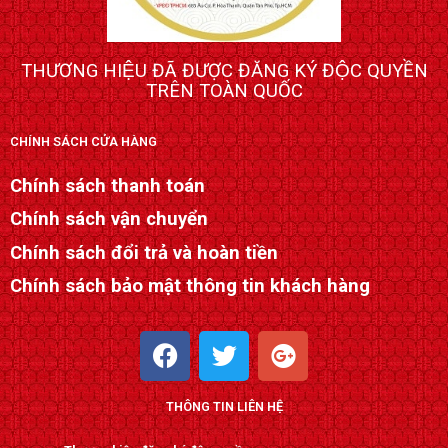
THƯƠNG HIỆU ĐÃ ĐƯỢC ĐĂNG KÝ ĐỘC QUYỀN
TRÊN TOÀN QUỐC
CHÍNH SÁCH CỬA HÀNG
Chính sách thanh toán
Chính sách vận chuyển
Chính sách đổi trả và hoàn tiền
Chính sách bảo mật thông tin khách hàng
F
T
G
a
w
o
c
i
o
THÔNG TIN LIÊN HỆ
e
t
g
b
t
l