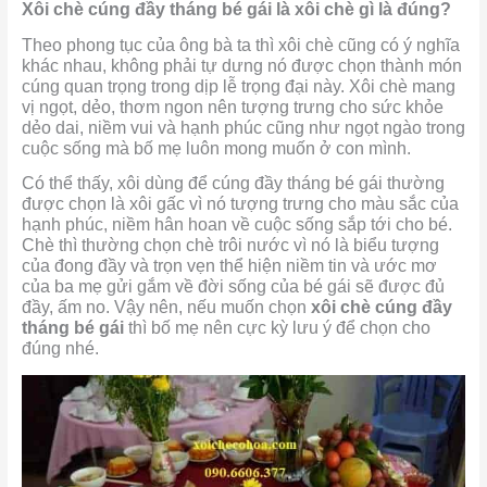
Xôi chè cúng đầy tháng bé gái là xôi chè gì là đúng?
Theo phong tục của ông bà ta thì xôi chè cũng có ý nghĩa
khác nhau, không phải tự dưng nó được chọn thành món
cúng quan trọng trong dịp lễ trọng đại này. Xôi chè mang
vị ngọt, dẻo, thơm ngon nên tượng trưng cho sức khỏe
dẻo dai, niềm vui và hạnh phúc cũng như ngọt ngào trong
cuộc sống mà bố mẹ luôn mong muốn ở con mình.
Có thể thấy, xôi dùng để cúng đầy tháng bé gái thường
được chọn là xôi gấc vì nó tượng trưng cho màu sắc của
hạnh phúc, niềm hân hoan về cuộc sống sắp tới cho bé.
Chè thì thường chọn chè trôi nước vì nó là biểu tượng
của đong đầy và trọn vẹn thể hiện niềm tin và ước mơ
của ba mẹ gửi gắm về đời sống của bé gái sẽ được đủ
đầy, ấm no. Vậy nên, nếu muốn chọn
xôi chè cúng đầy
tháng bé gái
thì bố mẹ nên cực kỳ lưu ý để chọn cho
đúng nhé.