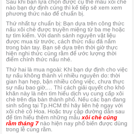
Sau khi bạn lựa chọn được cụ thể mẫu xôi chè
nào bạn dự định cúng thì kế tiếp sẽ xem xem
phương thức nào để chuẩn bị.
Thứ nhất tự chuẩn bị: Bạn dựa trên công thức
nấu xôi chè được truyền miệng từ ba mẹ hoặc
tự tìm kiếm. Với danh sánh nguyên vật liệu
được mua từ trước, cách thức nấu đã nắm
trong bàn tay. Bạn sẽ dựa trên thời giờ thực
hiện nghi thức cúng rằm để ước lượng thời
điểm chính thức nấu nhé.
Thứ hai là mua ngoài: Khi bạn dự định cho việc
tự nấu không thành vì nhiều nguyên do: thời
gian hạn hẹp, bận nhiều công việc, chưa thực
sự nấu bao giờ,… Thì cách giải quyết cho khó
khăn này là nên tìm hiểu dịch vụ cung cấp xôi
chè trên địa bàn thành phố. Nếu các bạn đang
sinh sống tại Tp.HCM thì hãy liên hệ ngay với
xôi chè cô Hoa. Hoặc truy cập đường dẫn sau
để tìm hiểu thêm những mẫu
xôi chè cúng
rằm tháng 7
nào hiện nay phổ biến được dùng
trong lễ cúng rằm.