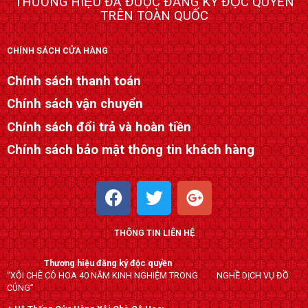
THƯƠNG HIỆU ĐÃ ĐƯỢC ĐĂNG KÝ ĐỘC QUYỀN
TRÊN TOÀN QUỐC
CHÍNH SÁCH CỬA HÀNG
Chính sách thanh toán
Chính sách vận chuyển
Chính sách đổi trả và hoàn tiền
Chính sách bảo mật thông tin khách hàng
F
T
G
a
w
o
c
i
o
THÔNG TIN LIÊN HỆ
e
t
g
b
t
l
Thương hiệu đăng ký độc quyền
o
e
e
“XÔI CHÈ CÔ HOA 40 NĂM KINH NGHIỆM TRONG NGHỀ DỊCH VỤ ĐỒ
o
r
-
CÚNG”