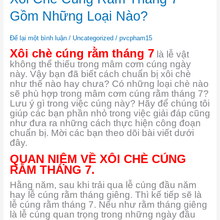
Chè
Cúng
Gồm Những Loại Nào?
Rằm
Tháng
7
Để lại một bình luận
/
Uncategorized
/
pvcpham15
Gồm
Xôi chè cúng rằm tháng 7
là lễ vật
Những
không thể thiếu trong mâm cơm cúng ngày
Loại
này. Vậy bạn đã biết cách chuẩn bị xôi chè
Nào?
như thế nào hay chưa? Có những loại chè nào
sẽ phù hợp trong mâm cơm cúng rằm tháng 7?
Lưu ý gì trong việc cúng này? Hãy để chúng tôi
giúp các bạn phần nhỏ trong việc giải đáp cũng
như đưa ra những cách thực hiện công đoạn
chuẩn bị. Mời các bạn theo dõi bài viết dưới
đây.
QUAN NIỆM VỀ XÔI CHÈ CÚNG
RẰM THÁNG 7.
Hằng năm, sau khi trải qua lễ cúng đầu năm
hay lễ cúng rằm tháng giêng. Thì kế tiếp sẽ là
lễ cúng rằm tháng 7. Nếu như rằm tháng giêng
là lễ cúng quan trọng trong những ngày đầu