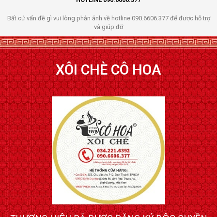
Bất cứ vấn đề gì vui lòng phản ảnh về hotline 090.6606.377 để được hỗ trợ
và giúp đỡ
XÔI CHÈ CÔ HOA