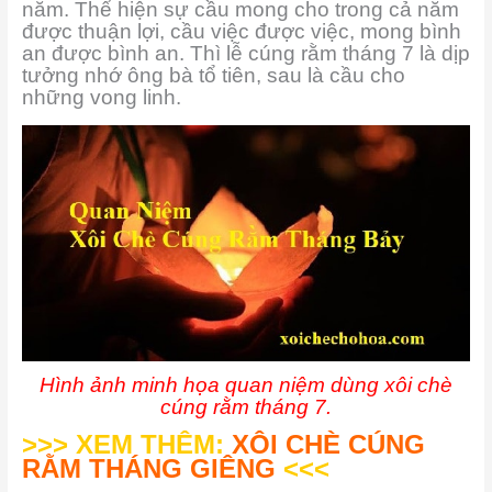
năm. Thể hiện sự cầu mong cho trong cả năm
được thuận lợi, cầu việc được việc, mong bình
an được bình an. Thì lễ cúng rằm tháng 7 là dịp
tưởng nhớ ông bà tổ tiên, sau là cầu cho
những vong linh.
Hình ảnh minh họa quan niệm dùng xôi chè
cúng rằm tháng 7.
>>> XEM THÊM:
XÔI CHÈ CÚNG
RẰM THÁNG GIÊNG
<<<