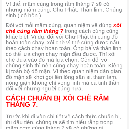
Vì thế, mâm cúng trong rằm tháng 7 sẽ có
những mâm cúng: Chư Phật, Thần linh, Chúng
sinh ( cô hồn ).
Đối với mỗi mâm cúng, quan niệm về dùng
xôi
chè cúng rằm tháng 7
trong cách cúng cũng
khác biệt. Ví dụ: đối với Chư Phật thì cúng đồ
hoàn toàn chay, xôi chè vì thế cũng được nấu
theo cách chay hoàn toàn. Ông bà và thần linh
có thể lựa chọn chay mặn đều được. Thì xôi
chè dựa vào đó mà lựa chọn. Còn đối với
chúng sinh thì nên cúng chay hoàn toàn. Kiêng
kị toàn bộ đồ mặn. Vì theo quan niệm dân gian,
đồ mặn sẽ khơi gợi lên lòng sân si, tham lam,
nóng giận không chỉ vong linh mà cả tinh thần
đối với những người cúng nữa.
CÁCH CHUẨN BỊ XÔI CHÈ RẰM
THÁNG 7.
Trước khi đi vào chi tiết về cách thức chuẩn bị,
thì đầu tiên, chúng ta sẽ tìm hiểu rằng trong
mâm cơm cúng tháng 7 sẽ có những gì.