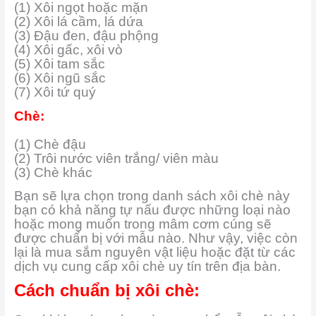
(1) Xôi ngọt hoặc mặn
(2) Xôi lá cầm, lá dứa
(3) Đậu đen, đậu phộng
(4) Xôi gấc, xôi vò
(5) Xôi tam sắc
(6) Xôi ngũ sắc
(7) Xôi tứ quý
Chè:
(1) Chè đậu
(2) Trôi nước viên trắng/ viên màu
(3) Chè khác
Bạn sẽ lựa chọn trong danh sách xôi chè này
bạn có khả năng tự nấu được những loại nào
hoặc mong muốn trong mâm cơm cúng sẽ
được chuẩn bị với mẫu nào. Như vậy, việc còn
lại là mua sắm nguyên vật liệu hoặc đặt từ các
dịch vụ cung cấp xôi chè uy tín trên địa bàn.
Cách chuẩn bị xôi chè: