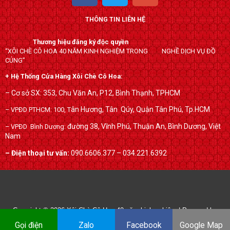
c
i
o
THÔNG TIN LIÊN HỆ
e
t
g
b
t
l
Thương hiệu đăng ký độc quyền
o
e
e
“XÔI CHÈ CÔ HOA 40 NĂM KINH NGHIỆM TRONG NGHỀ DỊCH VỤ ĐỒ
o
r
-
CÚNG”
k
p
+ Hệ Thống Cửa Hàng Xôi Chè Cô Hoa:
l
– Cơ sở SX: 353, Chu Văn An, P12, Bình Thạnh, TPHCM
u
ân Hương, Tân Qúy,
Quận Tân Phú, Tp.HCM
– VPĐD PTHCM: 100, T
s
đường 38, Vĩnh Phú, Thuận An, Bình Dương, Việt
– VPĐD Bình Dương:
Nam
– Điện thoại tư vấn:
090.6606.377 – 034.221.6392
Copyright © 2026
Xôi Chè Cô Hoa 40 năm kinh nghiệm
| Powered by
xoichecohoa.com
Gọi điện
Zalo
Facebook
Google Map