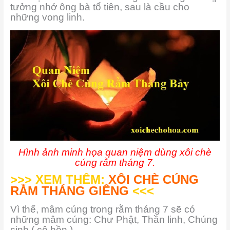
tưởng nhớ ông bà tổ tiên, sau là cầu cho
những vong linh.
Hình ảnh minh họa quan niệm dùng xôi chè
cúng rằm tháng 7.
>>> XEM THÊM:
XÔI CHÈ CÚNG
RẰM THÁNG GIÊNG
<<<
Vì thế, mâm cúng trong rằm tháng 7 sẽ có
những mâm cúng: Chư Phật, Thần linh, Chúng
sinh ( cô hồn ).