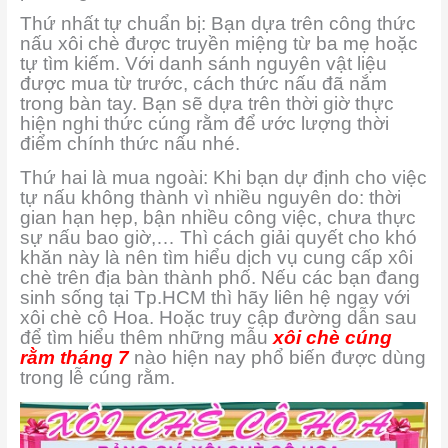
Thứ nhất tự chuẩn bị: Bạn dựa trên công thức
nấu xôi chè được truyền miệng từ ba mẹ hoặc
tự tìm kiếm. Với danh sánh nguyên vật liệu
được mua từ trước, cách thức nấu đã nắm
trong bàn tay. Bạn sẽ dựa trên thời giờ thực
hiện nghi thức cúng rằm để ước lượng thời
điểm chính thức nấu nhé.
Thứ hai là mua ngoài: Khi bạn dự định cho việc
tự nấu không thành vì nhiều nguyên do: thời
gian hạn hẹp, bận nhiều công việc, chưa thực
sự nấu bao giờ,… Thì cách giải quyết cho khó
khăn này là nên tìm hiểu dịch vụ cung cấp xôi
chè trên địa bàn thành phố. Nếu các bạn đang
sinh sống tại Tp.HCM thì hãy liên hệ ngay với
xôi chè cô Hoa. Hoặc truy cập đường dẫn sau
để tìm hiểu thêm những mẫu
xôi chè cúng
rằm tháng 7
nào hiện nay phổ biến được dùng
trong lễ cúng rằm.