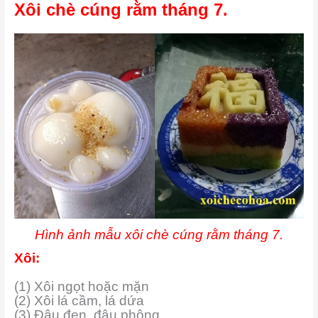
Xôi chè cúng rằm tháng 7.
Hình ảnh mẫu xôi chè cúng rằm tháng 7.
Xôi:
(1) Xôi ngọt hoặc mặn
(2) Xôi lá cầm, lá dứa
(3) Đậu đen, đậu phộng