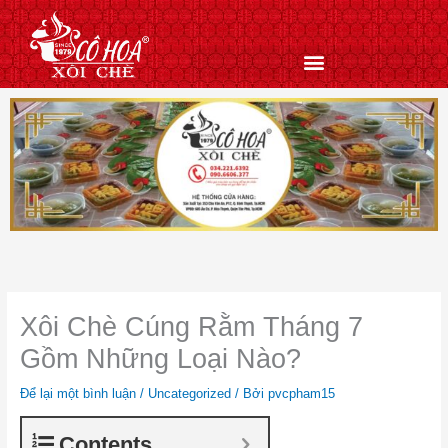
Nhảy
tới
nội
dung
Xôi Chè Cúng Rằm Tháng 7
Gồm Những Loại Nào?
Để lại một bình luận
/
Uncategorized
/ Bởi
pvcpham15
Contents