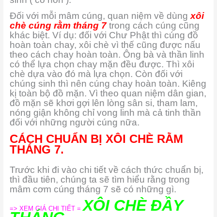
Đối với mỗi mâm cúng, quan niệm về dùng
xôi
chè cúng rằm tháng 7
trong cách cúng cũng
khác biệt. Ví dụ: đối với Chư Phật thì cúng đồ
hoàn toàn chay, xôi chè vì thế cũng được nấu
theo cách chay hoàn toàn. Ông bà và thần linh
có thể lựa chọn chay mặn đều được. Thì xôi
chè dựa vào đó mà lựa chọn. Còn đối với
chúng sinh thì nên cúng chay hoàn toàn. Kiêng
kị toàn bộ đồ mặn. Vì theo quan niệm dân gian,
đồ mặn sẽ khơi gợi lên lòng sân si, tham lam,
nóng giận không chỉ vong linh mà cả tinh thần
đối với những người cúng nữa.
CÁCH CHUẨN BỊ XÔI CHÈ RẰM
THÁNG 7.
Trước khi đi vào chi tiết về cách thức chuẩn bị,
thì đầu tiên, chúng ta sẽ tìm hiểu rằng trong
mâm cơm cúng tháng 7 sẽ có những gì.
XÔI CHÈ ĐẦY
=> XEM GIÁ CHI TIẾT =